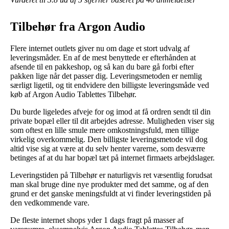
Tilbehør fra Argon Audio
Flere internet outlets giver nu om dage et stort udvalg af
leveringsmåder. En af de mest benyttede er efterhånden at
afsende til en pakkeshop, og så kan du bare gå forbi efter
pakken lige når det passer dig. Leveringsmetoden er nemlig
særligt ligetil, og tit endvidere den billigste leveringsmåde ved
køb af Argon Audio Tablettes Tilbehør.
Du burde ligeledes afveje for og imod at få ordren sendt til din
private bopæl eller til dit arbejdes adresse. Muligheden viser sig
som oftest en lille smule mere omkostningsfuld, men tillige
virkelig overkommelig. Den billigste leveringsmetode vil dog
altid vise sig at være at du selv henter varerne, som desværre
betinges af at du har bopæl tæt på internet firmaets arbejdslager.
Leveringstiden på Tilbehør er naturligvis ret væsentlig forudsat
man skal bruge dine nye produkter med det samme, og af den
grund er det ganske meningsfuldt at vi finder leveringstiden på
den vedkommende vare.
De fleste internet shops yder 1 dags fragt på masser af