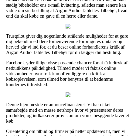
stadig bibeholder ens e-mail kvittering, således man senere kan
vidne om sin bestilling af Argon Audio Tablettes Tilbehør, hvad
end du skal købe en gave til en herre eller dame.
Trustpilot giver dig nogenlunde strålende muligheder for at gøre
dig bekendt med flere forhenværende forbrugeres omtaler og
herved går vi ind for, at du beser online forhandlerens kritik af
Argon Audio Tablettes Tilbehør før du lægger din bestilling.
Facebook yder tillige visse passende chancer for at få indtryk af
netbutikkens pålidelighed. Tilmed møder vi faktisk online
virksomheder hvor folk kan offentliggøre en kritik af
købsoplevelsen, som tilmed bør benyttes til at bedømme
kundernes tilfredshed.
Denne hjemmeside er annoncefinansieret. Vi har et tæt
samarbejde med en masse netshops hvor vi præsenterer deres
produkter, og indkasserer provision om vores besøgende laver et
køb.
Orientering om tilbud og firmaer på nettet opdateres tit, men vi