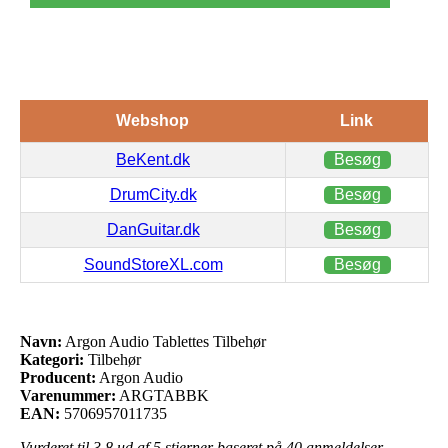
Webshop
Link
BeKent.dk
Besøg
DrumCity.dk
Besøg
DanGuitar.dk
Besøg
SoundStoreXL.com
Besøg
Navn:
Argon Audio Tablettes Tilbehør
Kategori:
Tilbehør
Producent:
Argon Audio
Varenummer:
ARGTABBK
EAN:
5706957011735
Vurderet til
3.8
ud af 5 stjerner baseret på
40
anmeldelser