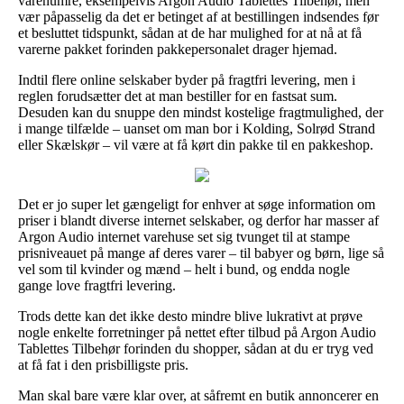
varenumre, eksempelvis Argon Audio Tablettes Tilbehør, men
vær påpasselig da det er betinget af at bestillingen indsendes før
et besluttet tidspunkt, sådan at de har mulighed for at nå at få
varerne pakket forinden pakkepersonalet drager hjemad.
Indtil flere online selskaber byder på fragtfri levering, men i
reglen forudsætter det at man bestiller for en fastsat sum.
Desuden kan du snuppe den mindst kostelige fragtmulighed, der
i mange tilfælde – uanset om man bor i Kolding, Solrød Strand
eller Skælskør – vil være at få kørt din pakke til en pakkeshop.
Det er jo super let gængeligt for enhver at søge information om
priser i blandt diverse internet selskaber, og derfor har masser af
Argon Audio internet varehuse set sig tvunget til at stampe
prisniveauet på mange af deres varer – til babyer og børn, lige så
vel som til kvinder og mænd – helt i bund, og endda nogle
gange love fragtfri levering.
Trods dette kan det ikke desto mindre blive lukrativt at prøve
nogle enkelte forretninger på nettet efter tilbud på Argon Audio
Tablettes Tilbehør forinden du shopper, sådan at du er tryg ved
at få fat i den prisbilligste pris.
Man skal bare være klar over, at såfremt en butik annoncerer en