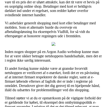
vare til en pris der er uhørt attraktiv, kan det tit være et bevis på
en uoprigtig online shop. Betalinger med kort er heldigvis
dækket ind under et regelsæt, som redder køber overfor
svindlende internet handler.
Vi anbefaler generelt shopping med kort eller betalinger med
mobilen. Som et alternativ burde du overveje en
afbetalingsløsning fra eksempelvis ViaBill, for så vidt du
efterspørger at honorere regningen ude i fremtiden.
Inden nogen shopper på en Argon Audio webshop kunne man
for at være sikker betragte netshoppens handelsaftale, men det er
i reglen ikke særlig interessant.
Et andet forslag kunne måske være at granske hvorvidt
netshoppen er verificeret af e-mærket, fordi det er en påvisning
af at internet firmaet respekterer de danske regler, samt at e-
firmaet løbende efterses af fagfolk der er inde i reglerne på
området. Derudover giver det dig genvej til en hjælpende hånd,
ifald du udsættes for problemstillinger ved din shopping.
Tilmed støtter vi at du er opmærksom på de vigtigste forhold der
er gældende for købet, til eksempel den ombytningspolitik e-
firmaet anvender. I relation til det er det tilmed relevant, at man