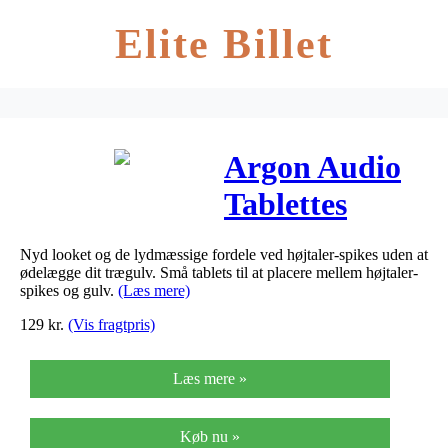
Elite Billet
Argon Audio
Tablettes
Tilbehør
Nyd looket og de lydmæssige fordele ved højtaler-spikes uden at
ødelægge dit trægulv. Små tablets til at placere mellem højtaler-
spikes og gulv.
(Læs mere)
129
kr.
(Vis fragtpris)
Læs mere »
Køb nu »