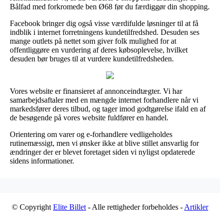
Bålfad med forkromede ben Ø68 før du færdiggør din shopping.
Facebook bringer dig også visse værdifulde løsninger til at få
indblik i internet forretningens kundetilfredshed. Desuden ses
mange outlets på nettet som giver folk mulighed for at
offentliggøre en vurdering af deres købsoplevelse, hvilket
desuden bør bruges til at vurdere kundetilfredsheden.
Vores website er finansieret af annonceindtægter. Vi har
samarbejdsaftaler med en mængde internet forhandlere når vi
markedsfører deres tilbud, og tager imod godtgørelse ifald en af
de besøgende på vores website fuldfører en handel.
Orientering om varer og e-forhandlere vedligeholdes
rutinemæssigt, men vi ønsker ikke at blive stillet ansvarlig for
ændringer der er blevet foretaget siden vi nyligst opdaterede
sidens informationer.
© Copyright
Elite Billet
- Alle rettigheder forbeholdes -
Artikler