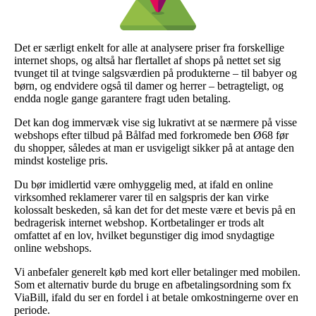
Det er særligt enkelt for alle at analysere priser fra forskellige
internet shops, og altså har flertallet af shops på nettet set sig
tvunget til at tvinge salgsværdien på produkterne – til babyer og
børn, og endvidere også til damer og herrer – betragteligt, og
endda nogle gange garantere fragt uden betaling.
Det kan dog immervæk vise sig lukrativt at se nærmere på visse
webshops efter tilbud på Bålfad med forkromede ben Ø68 før
du shopper, således at man er usvigeligt sikker på at antage den
mindst kostelige pris.
Du bør imidlertid være omhyggelig med, at ifald en online
virksomhed reklamerer varer til en salgspris der kan virke
kolossalt beskeden, så kan det for det meste være et bevis på en
bedragerisk internet webshop. Kortbetalinger er trods alt
omfattet af en lov, hvilket begunstiger dig imod snydagtige
online webshops.
Vi anbefaler generelt køb med kort eller betalinger med mobilen.
Som et alternativ burde du bruge en afbetalingsordning som fx
ViaBill, ifald du ser en fordel i at betale omkostningerne over en
periode.