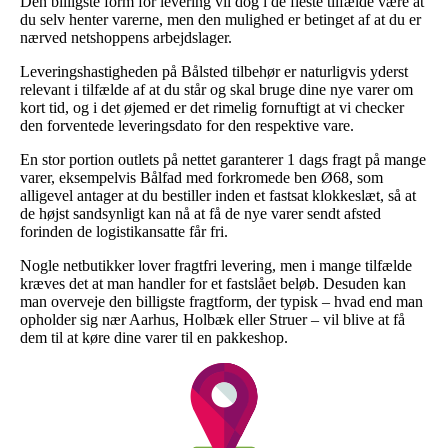
Den billigste form for levering vil dog i de fleste tilfælde være at
du selv henter varerne, men den mulighed er betinget af at du er
nærved netshoppens arbejdslager.
Leveringshastigheden på Bålsted tilbehør er naturligvis yderst
relevant i tilfælde af at du står og skal bruge dine nye varer om
kort tid, og i det øjemed er det rimelig fornuftigt at vi checker
den forventede leveringsdato for den respektive vare.
En stor portion outlets på nettet garanterer 1 dags fragt på mange
varer, eksempelvis Bålfad med forkromede ben Ø68, som
alligevel antager at du bestiller inden et fastsat klokkeslæt, så at
de højst sandsynligt kan nå at få de nye varer sendt afsted
forinden de logistikansatte får fri.
Nogle netbutikker lover fragtfri levering, men i mange tilfælde
kræves det at man handler for et fastslået beløb. Desuden kan
man overveje den billigste fragtform, der typisk – hvad end man
opholder sig nær Aarhus, Holbæk eller Struer – vil blive at få
dem til at køre dine varer til en pakkeshop.