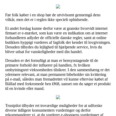
Før folk køber i en shop bør de utvivlsomt gennemgå dens
vilkår, men det er i reglen ikke specielt ophidsende.
Et andet forslag kunne derfor være at granske hvorvidt internet
firmaet er e-mærket, som kan være en indikation om at internet
forhandleren adlyder de officielle danske regler, samt at online
butikken hyppigt vurderes af fagfolk der kender til lovgivningen.
Desuden tilbydes du lejlighed til hjælpende service, hvis du
bliver udsat for vanskeligheder med din handel.
Desuden er det fornuftigt at man er hensynstagende til de
primære forhold der influerer på handlen, fx hvilken
ombytningsret virksomheden tilsikrer. I den sammenhæng er det
ydermere relevant, at man permanent bibeholder sin kvittering
på e-mail, således man fremadrettet vil kunne eftervise købet af
Bålfad med forkromede ben Ø68, uanset om du søger et produkt
til en kvinde eller mand.
Trustpilot tilbyder ret troværdige muligheder for at udforske
diverse tidligere konsumenters vurderinger og derfor
rekommanderer vi, at du vurderer e-shoppens vurderinger af