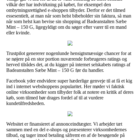
vilkår der har indvirkning på købet, for eksempel den
ombytningsrettighed e-shoppen tilbyder. Derfor er det tilmed
essesentielt, at man når som helst bibeholder sin faktura, så man
når som helst kan bevise sin shopping af Badeanstalten Sæbe
Mint – 150 G, ligegyldigt om du søger efter varer til en mand
eller kvinde.
Trustpilot genererer nogenlunde hensigtsmæssige chancer for at
se nøjere på en stor portion nuværende forbrugeres ratings og
herved tilrådes det, at du kigger på internet selskabets ratings af
Badeanstalten Sæbe Mint – 150 G før du handler.
Facebook yder endvidere super hæderlige genveje til at få et kig
ind i internet webshoppens popularitet. Her møder vi faktisk
online virksomheder som tilbyder folk at notere en kritik af deres
køb, som tilmed bør drages fordel af til at vurdere
kundetilfredsheden.
Websitet er finansieret af annonceindtægter. Vi arbejder tæt
sammen med en del e-shops og præsenterer virksomhedernes
tilbud, og tager imod betaling såfremt en af de besøgende på