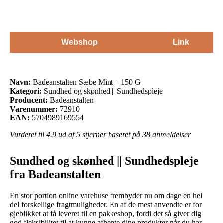
Webshop
Link
Navn:
Badeanstalten Sæbe Mint – 150 G
Kategori:
Sundhed og skønhed || Sundhedspleje
Producent:
Badeanstalten
Varenummer:
72910
EAN:
5704989169554
Vurderet til
4.9
ud af 5 stjerner baseret på
38
anmeldelser
Sundhed og skønhed || Sundhedspleje
fra Badeanstalten
En stor portion online varehuse frembyder nu om dage en hel
del forskellige fragtmuligheder. En af de mest anvendte er for
øjeblikket at få leveret til en pakkeshop, fordi det så giver dig
god fleksibilitet til at kunne afhente dine produkter når du har