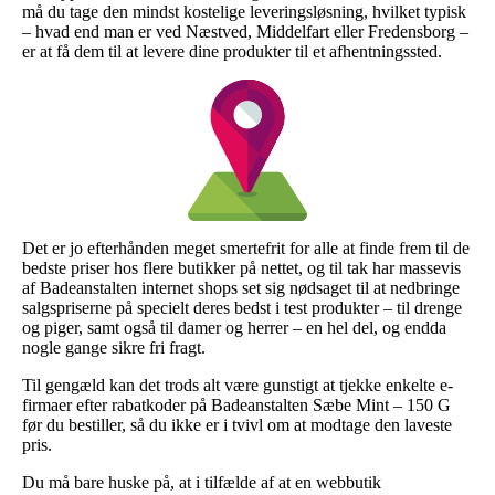
må du tage den mindst kostelige leveringsløsning, hvilket typisk
– hvad end man er ved Næstved, Middelfart eller Fredensborg –
er at få dem til at levere dine produkter til et afhentningssted.
Det er jo efterhånden meget smertefrit for alle at finde frem til de
bedste priser hos flere butikker på nettet, og til tak har massevis
af Badeanstalten internet shops set sig nødsaget til at nedbringe
salgspriserne på specielt deres bedst i test produkter – til drenge
og piger, samt også til damer og herrer – en hel del, og endda
nogle gange sikre fri fragt.
Til gengæld kan det trods alt være gunstigt at tjekke enkelte e-
firmaer efter rabatkoder på Badeanstalten Sæbe Mint – 150 G
før du bestiller, så du ikke er i tvivl om at modtage den laveste
pris.
Du må bare huske på, at i tilfælde af at en webbutik