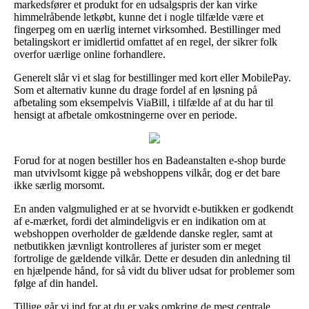
markedsfører et produkt for en udsalgspris der kan virke
himmelråbende letkøbt, kunne det i nogle tilfælde være et
fingerpeg om en uærlig internet virksomhed. Bestillinger med
betalingskort er imidlertid omfattet af en regel, der sikrer folk
overfor uærlige online forhandlere.
Generelt slår vi et slag for bestillinger med kort eller MobilePay.
Som et alternativ kunne du drage fordel af en løsning på
afbetaling som eksempelvis ViaBill, i tilfælde af at du har til
hensigt at afbetale omkostningerne over en periode.
Forud for at nogen bestiller hos en Badeanstalten e-shop burde
man utvivlsomt kigge på webshoppens vilkår, dog er det bare
ikke særlig morsomt.
En anden valgmulighed er at se hvorvidt e-butikken er godkendt
af e-mærket, fordi det almindeligvis er en indikation om at
webshoppen overholder de gældende danske regler, samt at
netbutikken jævnligt kontrolleres af jurister som er meget
fortrolige de gældende vilkår. Dette er desuden din anledning til
en hjælpende hånd, for så vidt du bliver udsat for problemer som
følge af din handel.
Tillige går vi ind for at du er vaks omkring de mest centrale