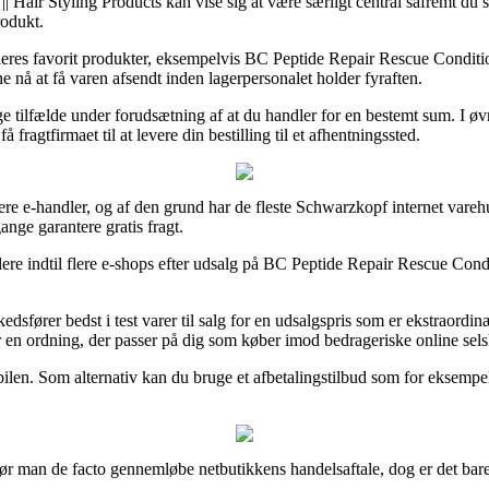
| Hair Styling Products kan vise sig at være særligt central såfremt du s
rodukt.
eres favorit produkter, eksempelvis BC Peptide Repair Rescue Condition
ne nå at få varen afsendt inden lagerpersonalet holder fyraften.
e tilfælde under forudsætning af at du handler for en bestemt sum. I ø
fragtfirmaet til at levere din bestilling til et afhentningssted.
ere e-handler, og af den grund har de fleste Schwarzkopf internet varehu
nge garantere gratis fragt.
lere indtil flere e-shops efter udsalg på BC Peptide Repair Rescue Condi
sfører bedst i test varer til salg for en udsalgspris som er ekstraordi
 en ordning, der passer på dig som køber imod bedrageriske online sels
bilen. Som alternativ kan du bruge et afbetalingstilbud som for eksempel
r man de facto gennemløbe netbutikkens handelsaftale, dog er det bare