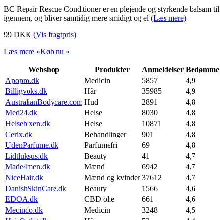
BC Repair Rescue Conditioner er en plejende og styrkende balsam til sk
igennem, og bliver samtidig mere smidigt og el
(Læs mere)
99
DKK
(Vis fragtpris)
Læs mere »
Køb nu »
Webshop
Produkter
Anmeldelser
Bedømmel
Apopro.dk
Medicin
5857
4,9
Billigvoks.dk
Hår
35985
4,9
AustralianBodycare.com
Hud
2891
4,8
Med24.dk
Helse
8030
4,8
Helsebixen.dk
Helse
10871
4,8
Cerix.dk
Behandlinger
901
4,8
UdenParfume.dk
Parfumefri
69
4,8
Lidtluksus.dk
Beauty
41
4,7
Made4men.dk
Mænd
6942
4,7
NiceHair.dk
Mænd og kvinder
37612
4,7
DanishSkinCare.dk
Beauty
1566
4,6
EDOA.dk
CBD olie
661
4,6
Mecindo.dk
Medicin
3248
4,5