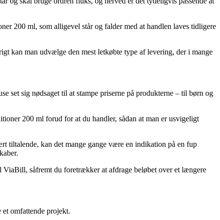
tår og skal bruge ordren fluks, og herved er det tydeligvis passende at
er 200 ml, som alligevel står og falder med at handlen laves tidligere
vrigt kan man udvælge den mest letkøbte type af levering, der i mange
se set sig nødsaget til at stampe priserne på produkterne – til børn og
tioner 200 ml forud for at du handler, sådan at man er usvigeligt
nært tiltalende, kan det mange gange være en indikation på en fup
kaber.
 ViaBill, såfremt du foretrækker at afdrage beløbet over et længere
 et omfattende projekt.