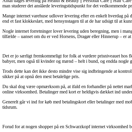
Antal dages levering på Health & Beauty || Personal Care || Hair Care |
man studerer det anslåede leveringstidspunkt for det vedkommende p
Mange internet varehuse udlover levering efter en enkelt hverdag på d
end et fast klokkeslæt, med hensynstagen til at de har udsigt til at kun
Nogle internet forretninger lover levering uden beregning, men i mang
tilfælde – uanset om du er ved Horsens, Dragør eller Hinnerup – er at få 
Det er jo særligt fremkommeligt for folk at vurdere prisniveauet hos fl
babyer, men også til kvinder og mænd – helt i bund, og endda nogle ga
Trods dette kan det ikke desto mindre vise sig indbringende at kontrol
sikker på at opnå den mest betalelige pris.
Du skal dog være opmærksom på, at ifald en forhandler på nettet marked
online virksomhed. Betalinger med kort er heldigvis dækket ind under
Generelt går vi ind for køb med betalingskort eller betalinger med mo
tidsrum.
Forud for at nogen shopper på en Schwarzkopf internet virksomhed bø