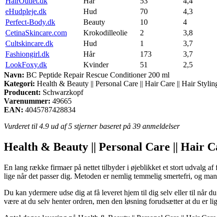
HairOutlet.dk
Hår
53
4,4
eHudpleje.dk
Hud
70
4,3
Perfect-Body.dk
Beauty
10
4
CetinaSkincare.com
Krokodilleolie
2
3,8
Cultskincare.dk
Hud
1
3,7
Fashiongirl.dk
Hår
173
3,7
LookFoxy.dk
Kvinder
51
2,5
Navn:
BC Peptide Repair Rescue Conditioner 200 ml
Kategori:
Health & Beauty || Personal Care || Hair Care || Hair Styli
Producent:
Schwarzkopf
Varenummer:
49665
EAN:
4045787428834
Vurderet til
4.9
ud af 5 stjerner baseret på
39
anmeldelser
Health & Beauty || Personal Care || Hair C
En lang række firmaer på nettet tilbyder i øjeblikket et stort udvalg af
lige når det passer dig. Metoden er nemlig temmelig smertefri, og m
Du kan ydermere udse dig at få leveret hjem til dig selv eller til når du
være at du selv henter ordren, men den løsning forudsætter at du er l