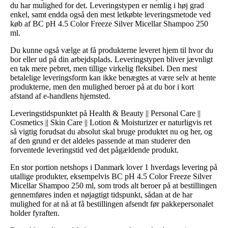
du har mulighed for det. Leveringstypen er nemlig i høj grad
enkel, samt endda også den mest letkøbte leveringsmetode ved
køb af BC pH 4.5 Color Freeze Silver Micellar Shampoo 250
ml.
Du kunne også vælge at få produkterne leveret hjem til hvor du
bor eller ud på din arbejdsplads. Leveringstypen bliver jævnligt
en tak mere pebret, men tillige virkelig fleksibel. Den mest
betalelige leveringsform kan ikke benægtes at være selv at hente
produkterne, men den mulighed beroer på at du bor i kort
afstand af e-handlens hjemsted.
Leveringstidspunktet på Health & Beauty || Personal Care ||
Cosmetics || Skin Care || Lotion & Moisturizer er naturligvis ret
så vigtig forudsat du absolut skal bruge produktet nu og her, og
af den grund er det aldeles passende at man studerer den
forventede leveringstid ved det pågældende produkt.
En stor portion netshops i Danmark lover 1 hverdags levering på
utallige produkter, eksempelvis BC pH 4.5 Color Freeze Silver
Micellar Shampoo 250 ml, som trods alt beroer på at bestillingen
gennemføres inden et nøjagtigt tidspunkt, sådan at de har
mulighed for at nå at få bestillingen afsendt før pakkepersonalet
holder fyraften.