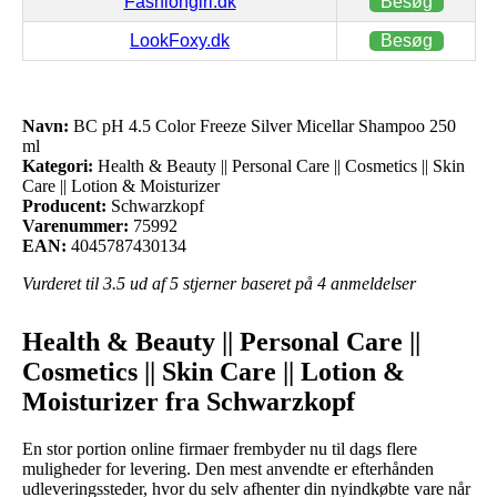
Fashiongirl.dk
Besøg
LookFoxy.dk
Besøg
Navn:
BC pH 4.5 Color Freeze Silver Micellar Shampoo 250
ml
Kategori:
Health & Beauty || Personal Care || Cosmetics || Skin
Care || Lotion & Moisturizer
Producent:
Schwarzkopf
Varenummer:
75992
EAN:
4045787430134
Vurderet til
3.5
ud af 5 stjerner baseret på
4
anmeldelser
Health & Beauty || Personal Care ||
Cosmetics || Skin Care || Lotion &
Moisturizer fra Schwarzkopf
En stor portion online firmaer frembyder nu til dags flere
muligheder for levering. Den mest anvendte er efterhånden
udleveringssteder, hvor du selv afhenter din nyindkøbte vare når