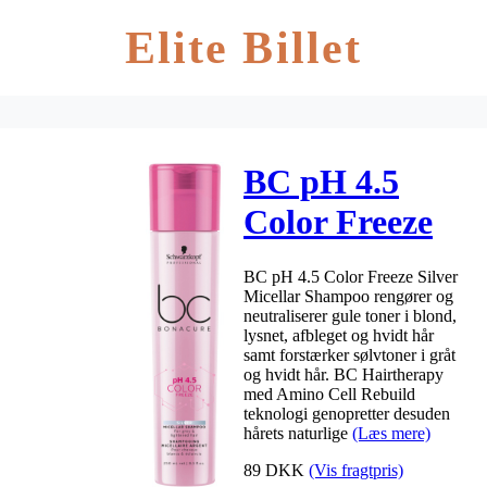
Elite Billet
BC pH 4.5
Color Freeze
Silver Micellar
BC pH 4.5 Color Freeze Silver
Shampoo 250
Micellar Shampoo rengører og
neutraliserer gule toner i blond,
ml
lysnet, afbleget og hvidt hår
samt forstærker sølvtoner i gråt
og hvidt hår. BC Hairtherapy
med Amino Cell Rebuild
teknologi genopretter desuden
hårets naturlige
(Læs mere)
89
DKK
(Vis fragtpris)