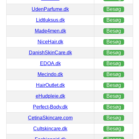
UdenParfume.dk
Besøg
Lidtluksus.dk
Besøg
Made4men.dk
Besøg
NiceHair.dk
Besøg
DanishSkinCare.dk
Besøg
EDOA.dk
Besøg
Mecindo.dk
Besøg
HairOutlet.dk
Besøg
eHudpleje.dk
Besøg
Perfect-Body.dk
Besøg
CetinaSkincare.com
Besøg
Cultskincare.dk
Besøg