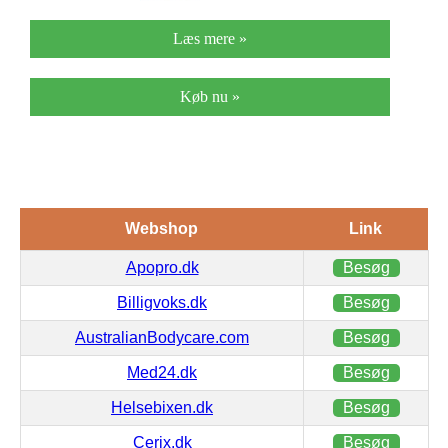
Læs mere »
Køb nu »
Webshop
Link
Apopro.dk
Besøg
Billigvoks.dk
Besøg
AustralianBodycare.com
Besøg
Med24.dk
Besøg
Helsebixen.dk
Besøg
Cerix.dk
Besøg