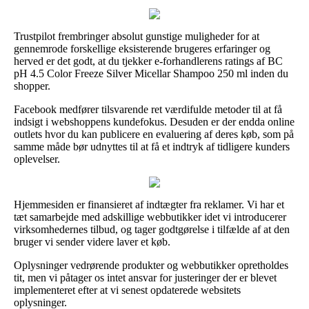
Trustpilot frembringer absolut gunstige muligheder for at
gennemrode forskellige eksisterende brugeres erfaringer og
herved er det godt, at du tjekker e-forhandlerens ratings af BC
pH 4.5 Color Freeze Silver Micellar Shampoo 250 ml inden du
shopper.
Facebook medfører tilsvarende ret værdifulde metoder til at få
indsigt i webshoppens kundefokus. Desuden er der endda online
outlets hvor du kan publicere en evaluering af deres køb, som på
samme måde bør udnyttes til at få et indtryk af tidligere kunders
oplevelser.
Hjemmesiden er finansieret af indtægter fra reklamer. Vi har et
tæt samarbejde med adskillige webbutikker idet vi introducerer
virksomhedernes tilbud, og tager godtgørelse i tilfælde af at den
bruger vi sender videre laver et køb.
Oplysninger vedrørende produkter og webbutikker opretholdes
tit, men vi påtager os intet ansvar for justeringer der er blevet
implementeret efter at vi senest opdaterede websitets
oplysninger.