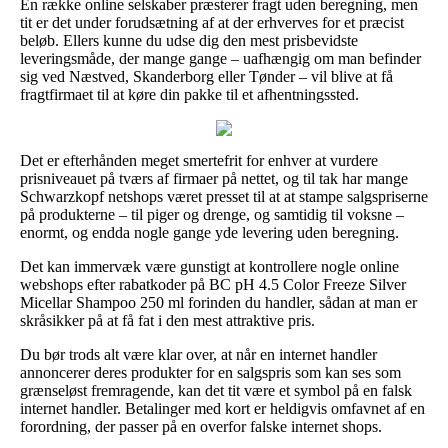
En række online selskaber præsterer fragt uden beregning, men
tit er det under forudsætning af at der erhverves for et præcist
beløb. Ellers kunne du udse dig den mest prisbevidste
leveringsmåde, der mange gange – uafhængig om man befinder
sig ved Næstved, Skanderborg eller Tønder – vil blive at få
fragtfirmaet til at køre din pakke til et afhentningssted.
Det er efterhånden meget smertefrit for enhver at vurdere
prisniveauet på tværs af firmaer på nettet, og til tak har mange
Schwarzkopf netshops været presset til at at stampe salgspriserne
på produkterne – til piger og drenge, og samtidig til voksne –
enormt, og endda nogle gange yde levering uden beregning.
Det kan immervæk være gunstigt at kontrollere nogle online
webshops efter rabatkoder på BC pH 4.5 Color Freeze Silver
Micellar Shampoo 250 ml forinden du handler, sådan at man er
skråsikker på at få fat i den mest attraktive pris.
Du bør trods alt være klar over, at når en internet handler
annoncerer deres produkter for en salgspris som kan ses som
grænseløst fremragende, kan det tit være et symbol på en falsk
internet handler. Betalinger med kort er heldigvis omfavnet af en
forordning, der passer på en overfor falske internet shops.