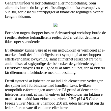
Generelt tilråder vi kortbetalinger eller mobilbetaling. Som
alternativ burde du bruge et afbetalingstilbud fra eksempelvis
ViaBill, forudsat du efterspørger at finansiere regningen over et
længere tidsrum.
Forinden nogen shopper hos en Schwarzkopf webshop burde de
i reglen studere forhandlerens regler, dog er det for det meste
ikke super spændende.
Et alternativ kunne være at se om netbutikken er verificeret af e-
mærket, fordi det almindeligvis er et sympol på at netshoppen
efterlever dansk lovgivning, samt at internet selskabet fra tid til
anden tilses af sagkyndige der behersker de gældende regler.
Derudover tilbydes du lejlighed til at blive hjulpet, for så vidt du
får dilemmaer i forbindelse med din bestilling.
Dertil støtter vi at køberen er sat ind i de elementære vedtægter
der spiller ind i forbindelse med handlen, f.eks. hvilken
returpolitik e-forretningen anvender. På grund af dette er det
ligeledes relevant, at man til enhver tid bibeholder sin faktura e-
mail, så man altid kan vidne om ordren af BC pH 4.5 Color
Freeze Silver Micellar Shampoo 250 ml, uden hensyn til om du
leder efter en vare til en dame eller herre.