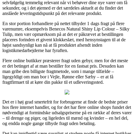
selvfølgelig temmelig relevant når vi behøver dine nye varer om få
sekunder, og i det øjemed er det særdeles aktuelt at du finder det
anslåede leveringstidspunkt på det relevante produkt.
En stor portion forhandlere på nettet tilbyder 1 dags fragt på flere
varenumre, eksempelvis Benecos Natural Shiny Lip Colour – Silky
Tulip, men vær opmærksom på at det er påkrævet at bestillingen
placeres forinden et givent klokkeslæt, med hensynstagen til at de
højst sandsynligt kan nå at få produktet afsendt inden
logistikmedarbejderne har fyraften.
Flere online butikker præsterer fragt uden gebyr, men for det meste
er det betinget af at man bestiller for en fastsat pris. Desuden kan
man gribe den billigste fragtmetode, som i mange tilfælde –
ligegyldigt om man bor i Vejle, Rønne eller Sæby – er at få
fragtfirmaet til at køre din pakke til et udleveringssted.
Det er i høj grad smertefrit for forbrugerne at finde de bedste priser
hos flere internet handler, og for det har flere online shops fundet det
nødvendigt at formindske udsalgspriserne på en række af deres varer
– til drenge og piger, og ligeledes til mænd og kvinder – en hel del,
og endda nogle gange tilbyde fragt uden betaling.
Det kan imidlertid være gavnligt at studere nogle få internet butikker