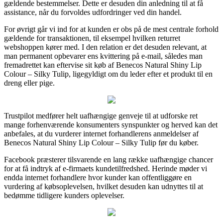
gældende bestemmelser. Dette er desuden din anledning til at få
assistance, når du forvoldes udfordringer ved din handel.
For øvrigt går vi ind for at kunden er obs på de mest centrale forhold
gældende for transaktionen, til eksempel hvilken returret
webshoppen kører med. I den relation er det desuden relevant, at
man permanent opbevarer ens kvittering på e-mail, således man
fremadrettet kan eftervise sit køb af Benecos Natural Shiny Lip
Colour – Silky Tulip, ligegyldigt om du leder efter et produkt til en
dreng eller pige.
Trustpilot medfører helt uafhængige genveje til at udforske ret
mange forhenværende konsumenters synspunkter og herved kan det
anbefales, at du vurderer internet forhandlerens anmeldelser af
Benecos Natural Shiny Lip Colour – Silky Tulip før du køber.
Facebook præsterer tilsvarende en lang række uafhængige chancer
for at få indtryk af e-firmaets kundetilfredshed. Herinde møder vi
endda internet forhandlere hvor kunder kan offentliggøre en
vurdering af købsoplevelsen, hvilket desuden kan udnyttes til at
bedømme tidligere kunders oplevelser.