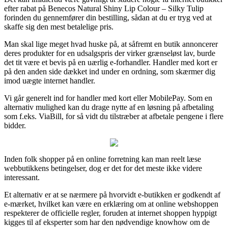
efter rabat på Benecos Natural Shiny Lip Colour – Silky Tulip
forinden du gennemfører din bestilling, sådan at du er tryg ved at
skaffe sig den mest betalelige pris.
Man skal lige meget hvad huske på, at såfremt en butik annoncerer
deres produkter for en udsalgspris der virker grænseløst lav, burde
det tit være et bevis på en uærlig e-forhandler. Handler med kort er
på den anden side dækket ind under en ordning, som skærmer dig
imod uægte internet handler.
Vi går generelt ind for handler med kort eller MobilePay. Som en
alternativ mulighed kan du drage nytte af en løsning på afbetaling
som f.eks. ViaBill, for så vidt du tilstræber at afbetale pengene i flere
bidder.
Inden folk shopper på en online forretning kan man reelt læse
webbutikkens betingelser, dog er det for det meste ikke videre
interessant.
Et alternativ er at se nærmere på hvorvidt e-butikken er godkendt af
e-mærket, hvilket kan være en erklæring om at online webshoppen
respekterer de officielle regler, foruden at internet shoppen hyppigt
kigges til af eksperter som har den nødvendige knowhow om de