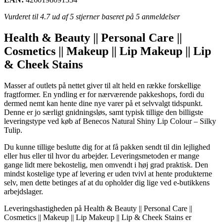
Vurderet til
4.7
ud af 5 stjerner baseret på
5
anmeldelser
Health & Beauty || Personal Care ||
Cosmetics || Makeup || Lip Makeup || Lip
& Cheek Stains
Masser af outlets på nettet giver til alt held en række forskellige
fragtformer. En yndling er for nærværende pakkeshops, fordi du
dermed nemt kan hente dine nye varer på et selvvalgt tidspunkt.
Denne er jo særligt gnidningsløs, samt typisk tillige den billigste
leveringstype ved køb af Benecos Natural Shiny Lip Colour – Silky
Tulip.
Du kunne tillige beslutte dig for at få pakken sendt til din lejlighed
eller hus eller til hvor du arbejder. Leveringsmetoden er mange
gange lidt mere bekostelig, men omvendt i høj grad praktisk. Den
mindst kostelige type af levering er uden tvivl at hente produkterne
selv, men dette betinges af at du opholder dig lige ved e-butikkens
arbejdslager.
Leveringshastigheden på Health & Beauty || Personal Care ||
Cosmetics || Makeup || Lip Makeup || Lip & Cheek Stains er