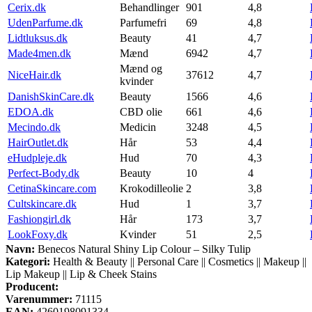
Cerix.dk
Behandlinger
901
4,8
UdenParfume.dk
Parfumefri
69
4,8
Lidtluksus.dk
Beauty
41
4,7
Made4men.dk
Mænd
6942
4,7
Mænd og
NiceHair.dk
37612
4,7
kvinder
DanishSkinCare.dk
Beauty
1566
4,6
EDOA.dk
CBD olie
661
4,6
Mecindo.dk
Medicin
3248
4,5
HairOutlet.dk
Hår
53
4,4
eHudpleje.dk
Hud
70
4,3
Perfect-Body.dk
Beauty
10
4
CetinaSkincare.com
Krokodilleolie
2
3,8
Cultskincare.dk
Hud
1
3,7
Fashiongirl.dk
Hår
173
3,7
LookFoxy.dk
Kvinder
51
2,5
Navn:
Benecos Natural Shiny Lip Colour – Silky Tulip
Kategori:
Health & Beauty || Personal Care || Cosmetics || Makeup ||
Lip Makeup || Lip & Cheek Stains
Producent:
Varenummer:
71115
EAN:
4260198091334