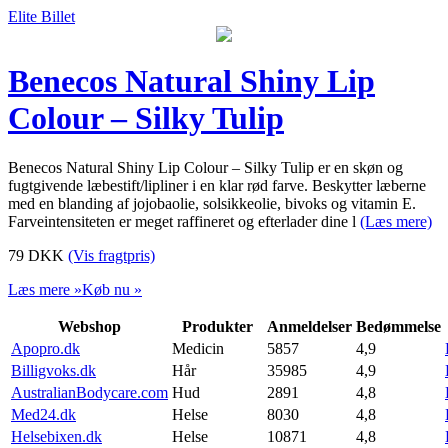
Elite Billet
Benecos Natural Shiny Lip
Colour – Silky Tulip
Benecos Natural Shiny Lip Colour – Silky Tulip er en skøn og
fugtgivende læbestift/lipliner i en klar rød farve. Beskytter læberne
med en blanding af jojobaolie, solsikkeolie, bivoks og vitamin E.
Farveintensiteten er meget raffineret og efterlader dine l
(Læs mere)
79
DKK
(Vis fragtpris)
Læs mere »
Køb nu »
Webshop
Produkter
Anmeldelser
Bedømmelse
Apopro.dk
Medicin
5857
4,9
Billigvoks.dk
Hår
35985
4,9
AustralianBodycare.com
Hud
2891
4,8
Med24.dk
Helse
8030
4,8
Helsebixen.dk
Helse
10871
4,8