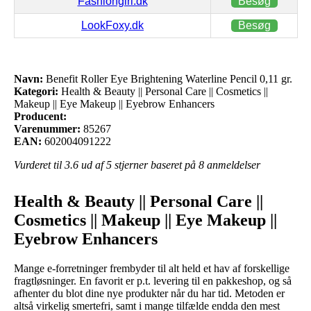
Fashiongirl.dk
Besøg
LookFoxy.dk
Besøg
Navn:
Benefit Roller Eye Brightening Waterline Pencil 0,11 gr.
Kategori:
Health & Beauty || Personal Care || Cosmetics ||
Makeup || Eye Makeup || Eyebrow Enhancers
Producent:
Varenummer:
85267
EAN:
602004091222
Vurderet til
3.6
ud af 5 stjerner baseret på
8
anmeldelser
Health & Beauty || Personal Care ||
Cosmetics || Makeup || Eye Makeup ||
Eyebrow Enhancers
Mange e-forretninger frembyder til alt held et hav af forskellige
fragtløsninger. En favorit er p.t. levering til en pakkeshop, og så
afhenter du blot dine nye produkter når du har tid. Metoden er
altså virkelig smertefri, samt i mange tilfælde endda den mest