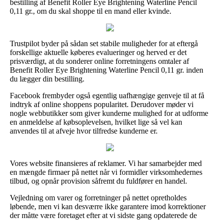
bestilling af Benefit Roller Eye Brightening Waterline Pencil
0,11 gr., om du skal shoppe til en mand eller kvinde.
Trustpilot byder på sådan set stabile muligheder for at eftergå
forskellige aktuelle køberes evalueringer og herved er det
prisværdigt, at du sonderer online forretningens omtaler af
Benefit Roller Eye Brightening Waterline Pencil 0,11 gr. inden
du lægger din bestilling.
Facebook frembyder også egentlig uafhængige genveje til at få
indtryk af online shoppens popularitet. Derudover møder vi
nogle webbutikker som giver kunderne mulighed for at udforme
en anmeldelse af købsoplevelsen, hvilket lige så vel kan
anvendes til at afveje hvor tilfredse kunderne er.
Vores website finansieres af reklamer. Vi har samarbejder med
en mængde firmaer på nettet når vi formidler virksomhedernes
tilbud, og opnår provision såfremt du fuldfører en handel.
Vejledning om varer og forretninger på nettet opretholdes
løbende, men vi kan desværre ikke garantere imod korrektioner
der måtte være foretaget efter at vi sidste gang opdaterede de