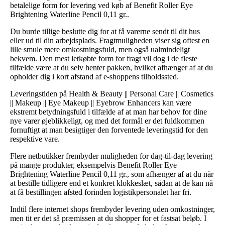
betalelige form for levering ved køb af Benefit Roller Eye
Brightening Waterline Pencil 0,11 gr..
Du burde tillige beslutte dig for at få varerne sendt til dit hus
eller ud til din arbejdsplads. Fragtmuligheden viser sig oftest en
lille smule mere omkostningsfuld, men også ualmindeligt
bekvem. Den mest letkøbte form for fragt vil dog i de fleste
tilfælde være at du selv henter pakken, hvilket afhænger af at du
opholder dig i kort afstand af e-shoppens tilholdssted.
Leveringstiden på Health & Beauty || Personal Care || Cosmetics
|| Makeup || Eye Makeup || Eyebrow Enhancers kan være
ekstremt betydningsfuld i tilfælde af at man har behov for dine
nye varer øjeblikkeligt, og med det formål er det fuldkommen
fornuftigt at man besigtiger den forventede leveringstid for den
respektive vare.
Flere netbutikker frembyder muligheden for dag-til-dag levering
på mange produkter, eksempelvis Benefit Roller Eye
Brightening Waterline Pencil 0,11 gr., som afhænger af at du når
at bestille tidligere end et konkret klokkeslæt, sådan at de kan nå
at få bestillingen afsted forinden logistikpersonalet har fri.
Indtil flere internet shops frembyder levering uden omkostninger,
men tit er det så præmissen at du shopper for et fastsat beløb. I