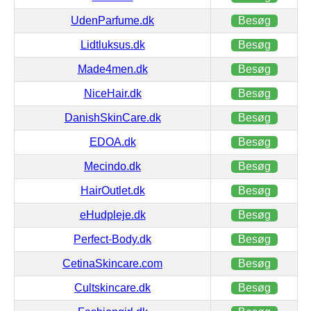
UdenParfume.dk
Besøg
Lidtluksus.dk
Besøg
Made4men.dk
Besøg
NiceHair.dk
Besøg
DanishSkinCare.dk
Besøg
EDOA.dk
Besøg
Mecindo.dk
Besøg
HairOutlet.dk
Besøg
eHudpleje.dk
Besøg
Perfect-Body.dk
Besøg
CetinaSkincare.com
Besøg
Cultskincare.dk
Besøg