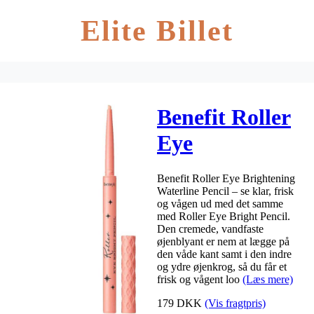
Elite Billet
Benefit Roller
Eye
Brightening
Benefit Roller Eye Brightening
Waterline
Waterline Pencil – se klar, frisk
og vågen ud med det samme
Pencil 0,11 gr.
med Roller Eye Bright Pencil.
Den cremede, vandfaste
øjenblyant er nem at lægge på
den våde kant samt i den indre
og ydre øjenkrog, så du får et
frisk og vågent loo
(Læs mere)
179
DKK
(Vis fragtpris)