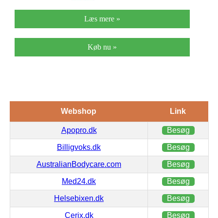
Læs mere »
Køb nu »
Webshop
Link
Apopro.dk
Besøg
Billigvoks.dk
Besøg
AustralianBodycare.com
Besøg
Med24.dk
Besøg
Helsebixen.dk
Besøg
Cerix.dk
Besøg