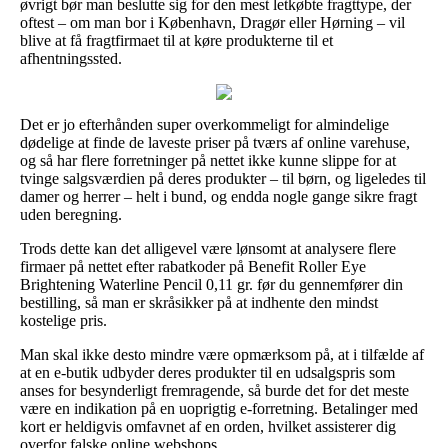
øvrigt bør man beslutte sig for den mest letkøbte fragttype, der
oftest – om man bor i København, Dragør eller Hørning – vil
blive at få fragtfirmaet til at køre produkterne til et
afhentningssted.
Det er jo efterhånden super overkommeligt for almindelige
dødelige at finde de laveste priser på tværs af online varehuse,
og så har flere forretninger på nettet ikke kunne slippe for at
tvinge salgsværdien på deres produkter – til børn, og ligeledes til
damer og herrer – helt i bund, og endda nogle gange sikre fragt
uden beregning.
Trods dette kan det alligevel være lønsomt at analysere flere
firmaer på nettet efter rabatkoder på Benefit Roller Eye
Brightening Waterline Pencil 0,11 gr. før du gennemfører din
bestilling, så man er skråsikker på at indhente den mindst
kostelige pris.
Man skal ikke desto mindre være opmærksom på, at i tilfælde af
at en e-butik udbyder deres produkter til en udsalgspris som
anses for besynderligt fremragende, så burde det for det meste
være en indikation på en uoprigtig e-forretning. Betalinger med
kort er heldigvis omfavnet af en orden, hvilket assisterer dig
overfor falske online webshops.