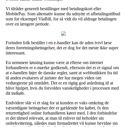
Vi tilråder generelt bestillinger med betalingskort eller
MobilePay. Som alternativ kunne du udnytte et afbetalingstilbud
som for eksempel ViaBill, for så vidt du vil afdrage betalingen
over en længere periode.
Forinden folk bestiller i en e-handler kan de uden tvivl læse
deres forretningsbetingelser, det er dog for det meste ikke super
interessant.
En nemmere løsning kunne være at efterse om internet
forhandleren er e-mærke godkendt, eftersom det er et signal om
at e-handlen føjer de danske regler, samt at webbutikken fra tid
til anden evalueres af jurister der har megen viden om
vedtægterne på området. Det er en rigtig god anledning til at
blive hjulpet, hvis du forvoldes vanskeligheder i processen med
dit indkøb.
Endvidere slår vi et slag for at kunden er vaks omkring de
væsentligste betingelser der er gældende for købet, fx den
returrettighed online forhandleren kører med. I den forbindelse
er det tilmed relevant, at man til enhver tid beholder sin
ordrekvittering, således man fremadrettet vil kunne bevidne sin