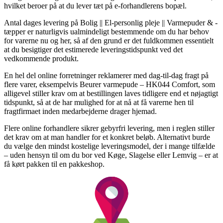
hvilket beroer på at du lever tæt på e-forhandlerens bopæl.
Antal dages levering på Bolig || El-personlig pleje || Varmepuder & -
tæpper er naturligvis ualmindeligt bestemmende om du har behov
for varerne nu og her, så af den grund er det fuldkommen essentielt
at du besigtiger det estimerede leveringstidspunkt ved det
vedkommende produkt.
En hel del online forretninger reklamerer med dag-til-dag fragt på
flere varer, eksempelvis Beurer varmepude – HK044 Comfort, som
alligevel stiller krav om at bestillingen laves tidligere end et nøjagtigt
tidspunkt, så at de har mulighed for at nå at få varerne hen til
fragtfirmaet inden medarbejderne drager hjemad.
Flere online forhandlere sikrer gebyrfri levering, men i reglen stiller
det krav om at man handler for et konkret beløb. Alternativt burde
du vælge den mindst kostelige leveringsmodel, der i mange tilfælde
– uden hensyn til om du bor ved Køge, Slagelse eller Lemvig – er at
få kørt pakken til en pakkeshop.