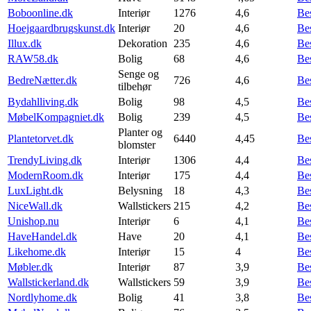
Boboonline.dk
Interiør
1276
4,6
Be
Hoejgaardbrugskunst.dk
Interiør
20
4,6
Be
Illux.dk
Dekoration
235
4,6
Be
RAW58.dk
Bolig
68
4,6
Be
Senge og
BedreNætter.dk
726
4,6
Be
tilbehør
Bydahlliving.dk
Bolig
98
4,5
Be
MøbelKompagniet.dk
Bolig
239
4,5
Be
Planter og
Plantetorvet.dk
6440
4,45
Be
blomster
TrendyLiving.dk
Interiør
1306
4,4
Be
ModernRoom.dk
Interiør
175
4,4
Be
LuxLight.dk
Belysning
18
4,3
Be
NiceWall.dk
Wallstickers
215
4,2
Be
Unishop.nu
Interiør
6
4,1
Be
HaveHandel.dk
Have
20
4,1
Be
Likehome.dk
Interiør
15
4
Be
Møbler.dk
Interiør
87
3,9
Be
Wallstickerland.dk
Wallstickers
59
3,9
Be
Nordlyhome.dk
Bolig
41
3,8
Be