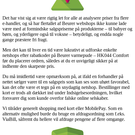
Det har vist sig at være rigtig let for alle at analysere priser fra flere
e-handler, og så har flertallet af Beurer webshops ikke kunne lade
være med at formindske salgspriserne på produkterne – til babyer og
børn, og yderligere også til voksne – betydeligt, og endda nogle
gange præstere fri fragt.
Men det kan til hver en tid være lukrativt at udforske enkelte
netshops efter rabatkoder på Beurer varmepude – HK044 Comfort
før du placerer ordren, således at du er usvigeligt sikker på at
indhente den skarpeste pris.
Du må imidlertid være opmærksom på, at ifald en forhandler på
nettet sælger varer til en salgspris som kan ses som uhørt favorabel,
kan det ofte være et tegn på en snydagtig netshop. Bestillinger med
kort er trods alt dækket ind under Indsigelsesordningen, hvilket
forsvarer dig som kunde overfor falske online selskaber.
Vi tilråder generelt shopping med kort eller MobilePay. Som en
alternativ mulighed burde du bruge en afdragsordning som f.eks.
ViaBill, såfremt du hellere vil afdrage pengene af flere omgange.