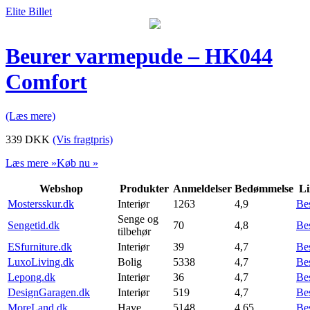
Elite Billet
Beurer varmepude – HK044
Comfort
(Læs mere)
339
DKK
(Vis fragtpris)
Læs mere »
Køb nu »
Webshop
Produkter
Anmeldelser
Bedømmelse
Li
Mostersskur.dk
Interiør
1263
4,9
Be
Senge og
Sengetid.dk
70
4,8
Be
tilbehør
ESfurniture.dk
Interiør
39
4,7
Be
LuxoLiving.dk
Bolig
5338
4,7
Be
Lepong.dk
Interiør
36
4,7
Be
DesignGaragen.dk
Interiør
519
4,7
Be
MoreLand.dk
Have
5148
4,65
Be