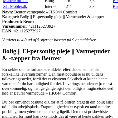
MøbelNord.dk
Bolig
76
3,5
Be
XL-Møbler.dk
Interiør
211
3,3
Be
Navn:
Beurer varmepude – HK044 Comfort
Kategori:
Bolig || El-personlig pleje || Varmepuder & -tæpper
Producent:
Beurer
Varenummer:
4211125273927
EAN:
4211125273927
Vurderet til
4.8
ud af 5 stjerner baseret på
9
anmeldelser
Bolig || El-personlig pleje || Varmepuder
& -tæpper fra Beurer
En række online forhandlere tildeler efterhånden en hel del
forskellige leveringsformer. Den mest populære er nu til dags
udleveringssteder, fordi det er ekstremt fleksibelt at kunne hente
varerne når du har mulighed for det. Leveringsmetoden er jo ret så
overkommelig, og mange gange også den billigste fragtmetode ved
køb af Beurer varmepude – HK044 Comfort.
Du bør omvendt beslutte dig for at få ordren bragt til din bolig eller
ud til din arbejdsplads. Fragtmuligheden er typisk en tand mindre
prisbillig, men ydermere temmelig ligetil. Den mest prisbevidste
mulighed for fragt kan ikke modsiges at være at hente pakken selv,