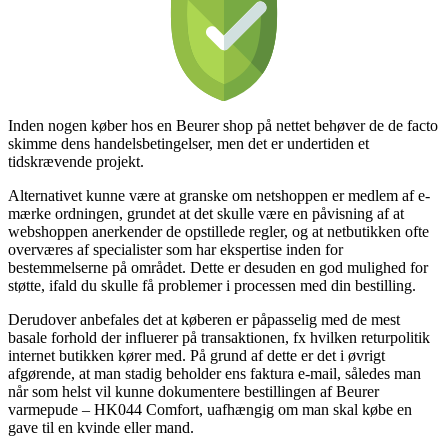
Inden nogen køber hos en Beurer shop på nettet behøver de de facto
skimme dens handelsbetingelser, men det er undertiden et
tidskrævende projekt.
Alternativet kunne være at granske om netshoppen er medlem af e-
mærke ordningen, grundet at det skulle være en påvisning af at
webshoppen anerkender de opstillede regler, og at netbutikken ofte
overværes af specialister som har ekspertise inden for
bestemmelserne på området. Dette er desuden en god mulighed for
støtte, ifald du skulle få problemer i processen med din bestilling.
Derudover anbefales det at køberen er påpasselig med de mest
basale forhold der influerer på transaktionen, fx hvilken returpolitik
internet butikken kører med. På grund af dette er det i øvrigt
afgørende, at man stadig beholder ens faktura e-mail, således man
når som helst vil kunne dokumentere bestillingen af Beurer
varmepude – HK044 Comfort, uafhængig om man skal købe en
gave til en kvinde eller mand.