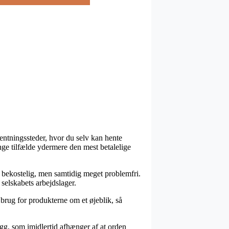
fhentningssteder, hvor du selv kan hente
nge tilfælde ydermere den mest betalelige
ere bekostelig, men samtidig meget problemfri.
selskabets arbejdslager.
brug for produkterne om et øjeblik, så
ygg, som imidlertid afhænger af at orden