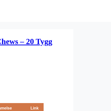
Chews – 20 Tygg
melse
Link