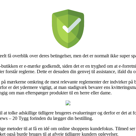
eelt få overblik over deres betingelser, men det er normalt ikke super 
e-butikken er e-mærke godkendt, siden det er en tryghed om at e-forretni
er forstår reglerne. Dette er desuden din genvej til assistance, ifald du
e på mærkerne omkring de mest relevante reglementer der indvirker på 
for er det ydermere vigtigt, at man stadigvæk bevarer ens kvitteringsm
ig om man efterspørger produkter til en herre eller dame.
il at tolke adskillige tidligere brugeres evalueringer og derfor er det at 
ews – 20 Tygg forinden du lægger din bestilling.
tige metoder til at få en idé om online shoppens kundefokus. Tilmed ser 
et også burde bruges til at afveje tidligere kunders oplevelser.