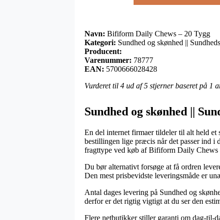
Navn:
Bifiform Daily Chews – 20 Tygg
Kategori:
Sundhed og skønhed || Sundheds
Producent:
Varenummer:
78777
EAN:
5700666028428
Vurderet til
4
ud af 5 stjerner baseret på
1
a
Sundhed og skønhed || Sun
En del internet firmaer tildeler til alt held
bestillingen lige præcis når det passer ind
fragttype ved køb af Bifiform Daily Chews
Du bør alternativt forsøge at få ordren lever
Den mest prisbevidste leveringsmåde er unæg
Antal dages levering på Sundhed og skønhed 
derfor er det rigtig vigtigt at du ser den est
Flere netbutikker stiller garanti om dag-til