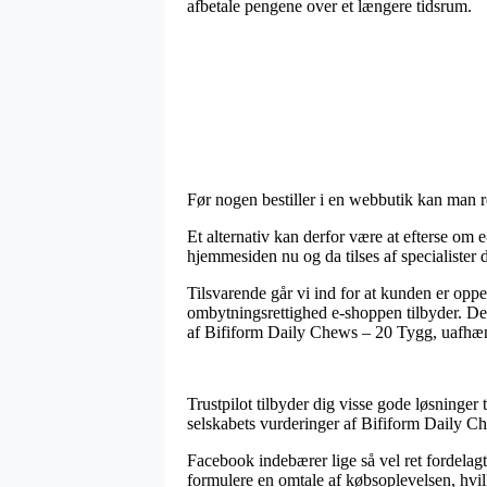
afbetale pengene over et længere tidsrum.
Før nogen bestiller i en webbutik kan man r
Et alternativ kan derfor være at efterse om 
hjemmesiden nu og da tilses af specialister d
Tilsvarende går vi ind for at kunden er opp
ombytningsrettighed e-shoppen tilbyder. Der
af Bifiform Daily Chews – 20 Tygg, uafhæng
Trustpilot tilbyder dig visse gode løsninger t
selskabets vurderinger af Bifiform Daily Ch
Facebook indebærer lige så vel ret fordelag
formulere en omtale af købsoplevelsen, hvilk