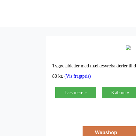
Tyggetabletter med mælkesyrebakterier til 
80
kr.
(Vis fragtpris)
Læs mere »
Køb nu »
Webshop