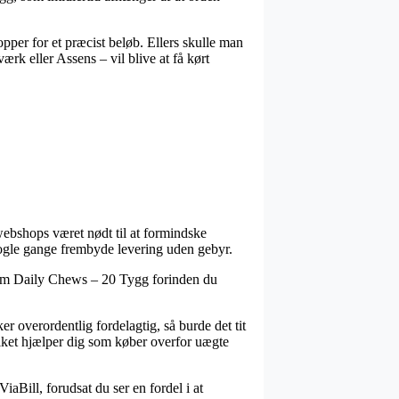
pper for et præcist beløb. Ellers skulle man
rk eller Assens – vil blive at få kørt
 webshops været nødt til at formindske
a nogle gange frembyde levering uden gebyr.
form Daily Chews – 20 Tygg forinden du
er overordentlig fordelagtig, så burde det tit
ilket hjælper dig som køber overfor uægte
iaBill, forudsat du ser en fordel i at