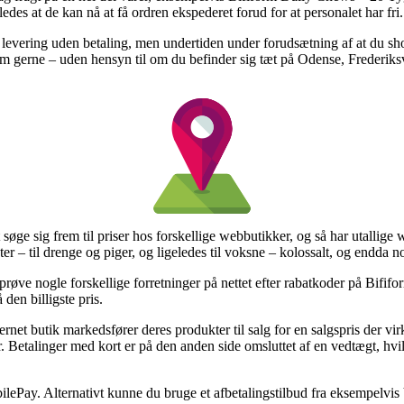
ledes at de kan nå at få ordren ekspederet forud for at personalet har fri.
 levering uden betaling, men undertiden under forudsætning af at du sho
som gerne – uden hensyn til om du befinder sig tæt på Odense, Frederiksvæ
 søge sig frem til priser hos forskellige webbutikker, og så har utallige
ukter – til drenge og piger, og ligeledes til voksne – kolossalt, og endd
røve nogle forskellige forretninger på nettet efter rabatkoder på Bifi
 den billigste pris.
net butik markedsfører deres produkter til salg for en salgspris der virk
. Betalinger med kort er på den anden side omsluttet af en vedtægt, hv
bilePay. Alternativt kunne du bruge et afbetalingstilbud fra eksempelvis V