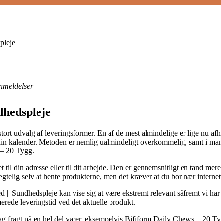
pleje
nmeldelser
dhedspleje
 et stort udvalg af leveringsformer. En af de mest almindelige er lige nu a
 i din kalender. Metoden er nemlig ualmindeligt overkommelig, samt i ma
 – 20 Tygg.
et til din adresse eller til dit arbejde. Den er gennemsnitligt en tand m
telig selv at hente produkterne, men det kræver at du bor nær internet 
|| Sundhedspleje kan vise sig at være ekstremt relevant såfremt vi har 
imerede leveringstid ved det aktuelle produkt.
-dag fragt på en hel del varer, eksempelvis Bifiform Daily Chews – 20 T