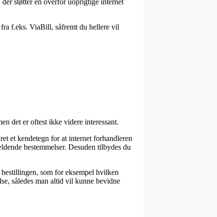
er støtter en overfor uoprigtige internet
ra f.eks. ViaBill, såfremt du hellere vil
 det er oftest ikke videre interessant.
t et kendetegn for at internet forhandleren
gældende bestemmelser. Desuden tilbydes du
 bestillingen, som for eksempel hvilken
else, således man altid vil kunne bevidne