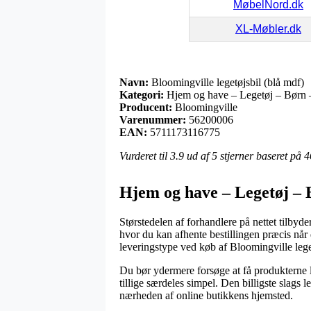
MøbelNord.dk
XL-Møbler.dk
Navn:
Bloomingville legetøjsbil (blå mdf)
Kategori:
Hjem og have – Legetøj – Børn 
Producent:
Bloomingville
Varenummer:
56200006
EAN:
5711173116775
Vurderet til
3.9
ud af 5 stjerner baseret på
4
Hjem og have – Legetøj – 
Størstedelen af forhandlere på nettet tilbyder
hvor du kan afhente bestillingen præcis når
leveringstype ved køb af Bloomingville lege
Du bør ydermere forsøge at få produkterne lev
tillige særdeles simpel. Den billigste slags
nærheden af online butikkens hjemsted.