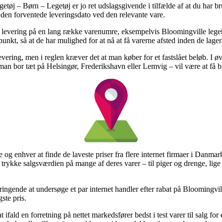
øj – Børn – Legetøj er jo ret udslagsgivende i tilfælde af at du har br
 den forventede leveringsdato ved den relevante vare.
s levering på en lang række varenumre, eksempelvis Bloomingville leget
spunkt, så at de har mulighed for at nå at få varerne afsted inden de lager
vering, men i reglen kræver det at man køber for et fastslået beløb. I ø
 man bor tæt på Helsingør, Frederikshavn eller Lemvig – vil være at få 
 og enhver at finde de laveste priser fra flere internet firmaer i Danmar
 trykke salgsværdien på mange af deres varer – til piger og drenge, lige
ingende at undersøge et par internet handler efter rabat på Bloomingvill
gste pris.
ifald en forretning på nettet markedsfører bedst i test varer til salg for