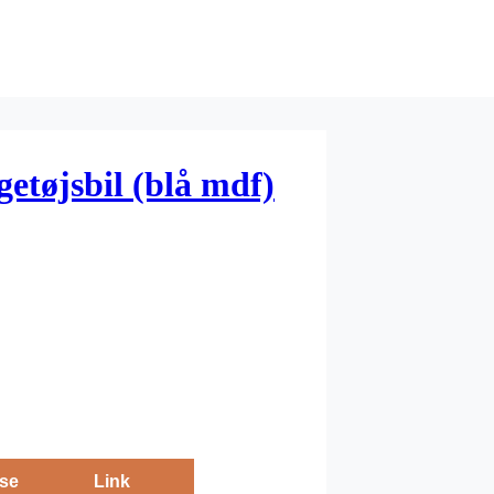
getøjsbil (blå mdf)
se
Link