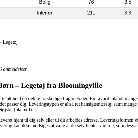
Bolig
76
3,5
Interiør
211
3,3
– Legetøj
6
anmeldelser
Børn – Legetøj fra Bloomingville
 til alt held en række forskellige fragtmetoder. En favorit iblandt mange e
 det passer dig. Leveringstypen er altså ret hensigtsmæssig, samt mang
tøjsbil (blå mdf).
eret hjem til dig selv eller til dit arbejdes adresse. Leveringsformen vi
 levering kan ikke modsiges at være at du selv henter varerne, som desvær