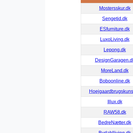
Mostersskur.dk
Sengetid.dk
ESfurniture.dk
LuxoLiving.dk
Lepong.dk
DesignGaragen.d
MoreLand.dk
Boboonline.dk
Hoejgaardbrugskuns
Illux.dk
RAW58.dk
BedreNætter.dk
Bydahlliving.dk