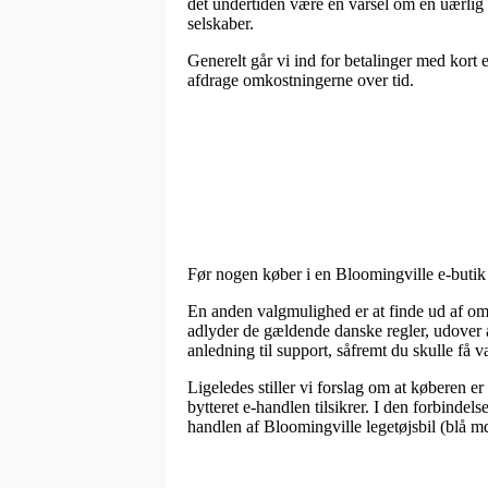
det undertiden være en varsel om en uærlig e
selskaber.
Generelt går vi ind for betalinger med kort e
afdrage omkostningerne over tid.
Før nogen køber i en Bloomingville e-butik 
En anden valgmulighed er at finde ud af om 
adlyder de gældende danske regler, udover 
anledning til support, såfremt du skulle få 
Ligeledes stiller vi forslag om at køberen 
bytteret e-handlen tilsikrer. I den forbinde
handlen af Bloomingville legetøjsbil (blå md