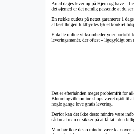
Antal dages levering på Hjem og have – Leget
det øjemed er det nemlig passende at du ser
En række outlets på nettet garanterer 1 dag
at bestillingen fuldbyrdes før et konkret tid
Enkelte online virksomheder yder portofri le
leveringsmanér, der oftest – ligegyldigt om
Det er efterhånden meget problemfrit for alle
Bloomingville online shops været nødt til at
nogle gange love gratis levering.
Derfor kan det ikke desto mindre være indbr
sådan at man er sikker på at få fat i den billi
Man bør ikke desto mindre være klar over, at 