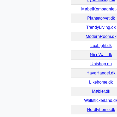
MøbelKompagniet.
Plantetorvet.dk
TrendyLiving.dk
ModernRoom.dk
LuxLight.dk
NiceWall.dk
Unishop.nu
HaveHandel.dk
Likehome.dk
Møbler.dk
Wallstickerland.d
Nordlyhome.dk