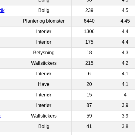
dk
Bolig
239
4,5
Planter og blomster
6440
4,45
Interiør
1306
4,4
Interiør
175
4,4
Belysning
18
4,3
Wallstickers
215
4,2
Interiør
6
4,1
Have
20
4,1
Interiør
15
4
Interiør
87
3,9
k
Wallstickers
59
3,9
Bolig
41
3,8