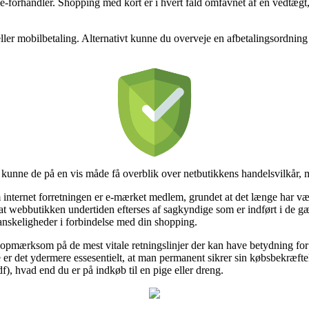
-forhandler. Shopping med kort er i hvert fald omfavnet af en vedtægt, d
ller mobilbetaling. Alternativt kunne du overveje en afbetalingsordning f
kunne de på en vis måde få overblik over netbutikkens handelsvilkår, men
internet forretningen er e-mærket medlem, grundet at det længe har være
at webbutikken undertiden efterses af sagkyndige som er indført i de 
vanskeligheder i forbindelse med din shopping.
er opmærksom på de mest vitale retningslinjer der kan have betydning for
lse er det ydermere essesentielt, at man permanent sikrer sin købsbekræft
f), hvad end du er på indkøb til en pige eller dreng.