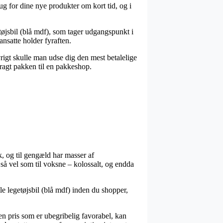
ug for dine nye produkter om kort tid, og i
øjsbil (blå mdf), som tager udgangspunkt i
ansatte holder fyraften.
vrigt skulle man udse dig den mest betalelige
bragt pakken til en pakkeshop.
k, og til gengæld har masser af
 så vel som til voksne – kolossalt, og endda
e legetøjsbil (blå mdf) inden du shopper,
 en pris som er ubegribelig favorabel, kan