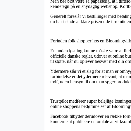
Man bør blot være så påpasselig, at i tilfæld
kendetegn på en snydagtig webshop. Kortbet
Generelt foreslår vi bestillinger med betalin
du har i sinde at klare prisen ude i fremtiden
Forinden folk shopper hos en Bloomingville
En anden løsning kunne måske være at finde
officielle danske regler, udover at online 
til støtte, når du oplever besvær med din ord
Ydermere slår vi et slag for at man er omhy
forbindelse er det ydermere relevant, at m
mdf, uden hensyn til om man søger produkter
Trustpilot medfører super belejlige løsninger
online shoppens bedømmelser af Bloomingvil
Facebook tilbyder derudover en række fornem
kunderne at publicere en omtale af virksomhe