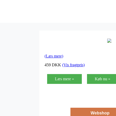
(Læs mere)
459
DKK
(Vis fragtpris)
Læs mere »
Køb nu »
Webshop