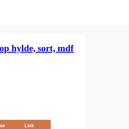
op hylde, sort, mdf
se
Link