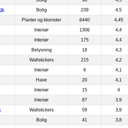
dk
Bolig
239
4,5
Planter og blomster
6440
4,45
Interiør
1306
4,4
Interiør
175
4,4
Belysning
18
4,3
Wallstickers
215
4,2
Interiør
6
4,1
Have
20
4,1
Interiør
15
4
Interiør
87
3,9
k
Wallstickers
59
3,9
Bolig
41
3,8