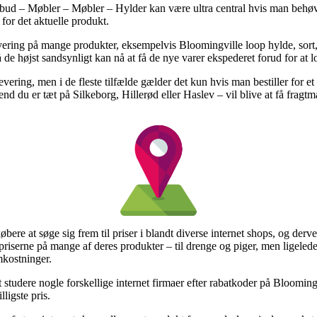
bud – Møbler – Møbler – Hylder kan være ultra central hvis man behøv
 for det aktuelle produkt.
evering på mange produkter, eksempelvis Bloomingville loop hylde, sort,
 de højst sandsynligt kan nå at få de nye varer ekspederet forud for at l
levering, men i de fleste tilfælde gælder det kun hvis man bestiller for e
end du er tæt på Silkeborg, Hillerød eller Haslev – vil blive at få fragtm
købere at søge sig frem til priser i blandt diverse internet shops, og de
priserne på mange af deres produkter – til drenge og piger, men ligelede
mkostninger.
at studere nogle forskellige internet firmaer efter rabatkoder på Bloomin
lligste pris.