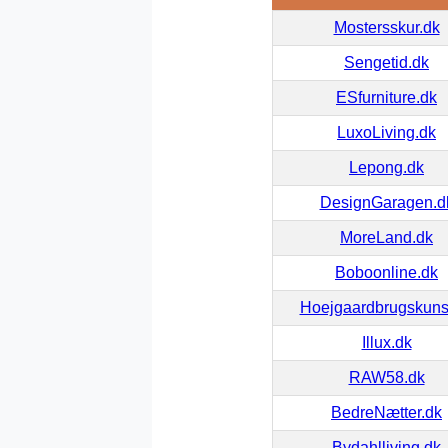
Mostersskur.dk
Sengetid.dk
ESfurniture.dk
LuxoLiving.dk
Lepong.dk
DesignGaragen.d
MoreLand.dk
Boboonline.dk
Hoejgaardbrugskuns
Illux.dk
RAW58.dk
BedreNætter.dk
Bydahlliving.dk