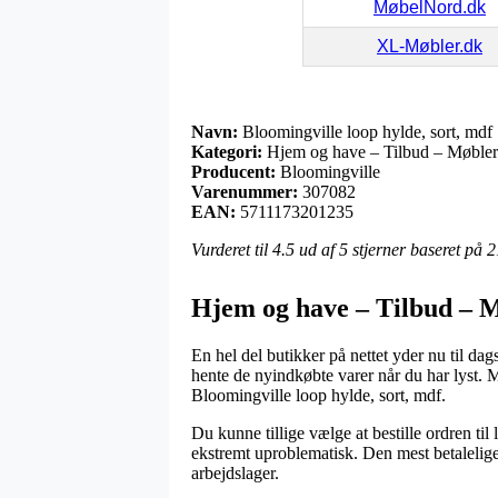
MøbelNord.dk
XL-Møbler.dk
Navn:
Bloomingville loop hylde, sort, mdf
Kategori:
Hjem og have – Tilbud – Møbler
Producent:
Bloomingville
Varenummer:
307082
EAN:
5711173201235
Vurderet til
4.5
ud af 5 stjerner baseret på
2
Hjem og have – Tilbud – M
En hel del butikker på nettet yder nu til da
hente de nyindkøbte varer når du har lyst. M
Bloomingville loop hylde, sort, mdf.
Du kunne tillige vælge at bestille ordren til
ekstremt uproblematisk. Den mest betalelige
arbejdslager.