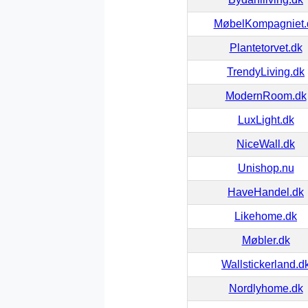
MøbelKompagniet.
Plantetorvet.dk
TrendyLiving.dk
ModernRoom.dk
LuxLight.dk
NiceWall.dk
Unishop.nu
HaveHandel.dk
Likehome.dk
Møbler.dk
Wallstickerland.d
Nordlyhome.dk