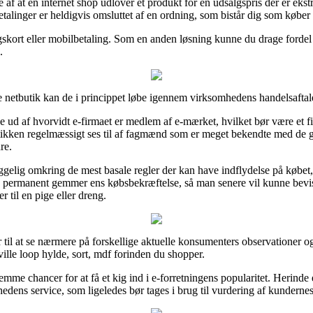
e af at en internet shop udlover et produkt for en udsalgspris der er ekstr
alinger er heldigvis omsluttet af en ordning, som bistår dig som køber
gskort eller mobilbetaling. Som en anden løsning kunne du drage fordel af
.
 netbutik kan de i princippet løbe igennem virksomhedens handelsaftal
 ud af hvorvidt e-firmaet er medlem af e-mærket, hvilket bør være et f
butikken regelmæssigt ses til af fagmænd som er meget bekendte med de 
re.
ggelig omkring de mest basale regler der kan have indflydelse på købet, 
an permanent gemmer ens købsbekræftelse, så man senere vil kunne bevis
 til en pige eller dreng.
 til at se nærmere på forskellige aktuelle konsumenters observationer og 
le loop hylde, sort, mdf forinden du shopper.
me chancer for at få et kig ind i e-forretningens popularitet. Herinde 
dens service, som ligeledes bør tages i brug til vurdering af kundernes