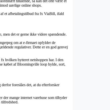
aordinært tiltalende, så kan det ofte være et
 imod uærlige online shops.
 et afbetalingstilbud fra fx ViaBill, ifald
e, men det er gerne ikke videre spændende.
ingerpeg om at e-firmaet opfylder de
gældende regulativer. Dette er en god genvej
fx hvilken bytteret netshoppen har. I den
e købet af Bloomingville loop hylde, sort,
derfor foreslåes det, at du efterforsker
er der mange internet varehuse som tilbyder
 tilfredshed.