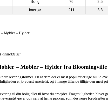
Bolig
76
3,5
Interiør
211
3,3
 – Møbler – Hylder
1
anmeldelser
øbler – Møbler – Hylder fra Bloomingville
gs flere leveringsformer. En af dem der er mest populær er lige nu udle
uligheden er jo yderst smertefri, og i mange tilfælde tillige den mest p
 levering til din bolig eller til hvor du arbejder. Fragtmuligheden blive
 leveringstype er dog selv at hente pakken, som desværre forudsætter a