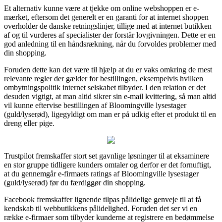
Et alternativ kunne være at tjekke om online webshoppen er e-
mærket, eftersom det generelt er en garanti for at internet shoppen
overholder de danske retningslinjer, tillige med at internet butikken
af og til vurderes af specialister der forstår lovgivningen. Dette er en
god anledning til en håndsrækning, når du forvoldes problemer med
din shopping.
Foruden dette kan det være til hjælp at du er vaks omkring de mest
relevante regler der gælder for bestillingen, eksempelvis hvilken
ombytningspolitik internet selskabet tilbyder. I den relation er det
desuden vigtigt, at man altid sikrer sin e-mail kvittering, så man altid
vil kunne eftervise bestillingen af Bloomingville lysestager
(guld/lyserød), ligegyldigt om man er på udkig efter et produkt til en
dreng eller pige.
Trustpilot fremskaffer stort set gavnlige løsninger til at eksaminere
en stor gruppe tidligere kunders omtaler og derfor er det fornuftigt,
at du gennemgår e-firmaets ratings af Bloomingville lysestager
(guld/lyserød) før du færdiggør din shopping.
Facebook fremskaffer lignende tilpas pålidelige genveje til at få
kendskab til webbutikkens pålidelighed. Foruden det ser vi en
række e-firmaer som tilbyder kunderne at registrere en bedømmelse