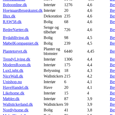
Boboonline.dk
Interiør
1276
4,6
Be
Hoejgaardbrugskunst.dk
Interiør
20
4,6
Be
Illux.dk
Dekoration
235
4,6
Be
RAW58.dk
Bolig
68
4,6
Be
Senge og
BedreNætter.dk
726
4,6
Be
tilbehør
Bydahlliving.dk
Bolig
98
4,5
Be
MøbelKompagniet.dk
Bolig
239
4,5
Be
Planter og
Plantetorvet.dk
6440
4,45
Be
blomster
TrendyLiving.dk
Interiør
1306
4,4
Be
ModernRoom.dk
Interiør
175
4,4
Be
LuxLight.dk
Belysning
18
4,3
Be
NiceWall.dk
Wallstickers
215
4,2
Be
Unishop.nu
Interiør
6
4,1
Be
HaveHandel.dk
Have
20
4,1
Be
Likehome.dk
Interiør
15
4
Be
Møbler.dk
Interiør
87
3,9
Be
Wallstickerland.dk
Wallstickers
59
3,9
Be
Nordlyhome.dk
Bolig
41
3,8
Be