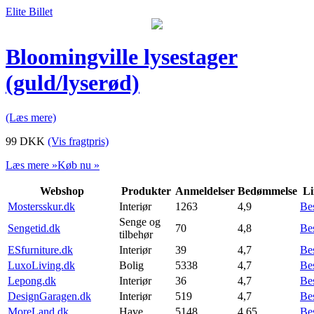
Elite Billet
Bloomingville lysestager
(guld/lyserød)
(Læs mere)
99
DKK
(Vis fragtpris)
Læs mere »
Køb nu »
Webshop
Produkter
Anmeldelser
Bedømmelse
Li
Mostersskur.dk
Interiør
1263
4,9
Be
Senge og
Sengetid.dk
70
4,8
Be
tilbehør
ESfurniture.dk
Interiør
39
4,7
Be
LuxoLiving.dk
Bolig
5338
4,7
Be
Lepong.dk
Interiør
36
4,7
Be
DesignGaragen.dk
Interiør
519
4,7
Be
MoreLand.dk
Have
5148
4,65
Be