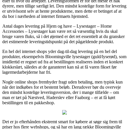
eller til hvor du arbejder. Leveringsformen er for det meste et hak
dyrere, men tillige særligt let. Den mindst kostelige form for levering
er utvivlsomt selv at hente produkterne, men dette er betinget af at
du bor i nærheden af internet firmaets hjemsted.
Antal dages levering på Hjem og have – Lysestager – Home
Accessories – Lysestager kan være ret så væsentlig hvis du skal
bruge varen fluks, så i det øjemed er det ret essentielt at du gransker
det estimerede leveringstidspunkt på det pågældende produkt.
En hel del internet shops yder dag-til-dag levering på en hel del
produkter, eksempelvis Bloomingville lysestager (guld/lyserød), som
imidlertid er regnet ud fra at bestillingen realiseres inden et konkret
klokkeslæt, således at de garanteret kan nå at få varen fikset før
lagermedarbejderne har fri.
Nogle online shops frembyder fragt uden betaling, men typisk kun
når der indkøbes for et bestemt beløb. Derudover bør du overveje
den mindst kostelige leveringsversion, der i mange tilfælde – om
man er tæt på Næstved, Haderslev eller Faaborg – er at få kørt
bestillingen til en pakkeshop.
Det er jo efterhånden ekstremt smart for købere at søge sig frem til
priser hos flere webshops, og så har en lang række Bloomingville