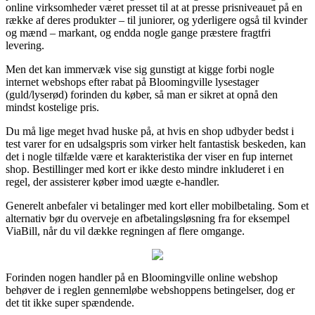
online virksomheder været presset til at at presse prisniveauet på en
række af deres produkter – til juniorer, og yderligere også til kvinder
og mænd – markant, og endda nogle gange præstere fragtfri
levering.
Men det kan immervæk vise sig gunstigt at kigge forbi nogle
internet webshops efter rabat på Bloomingville lysestager
(guld/lyserød) forinden du køber, så man er sikret at opnå den
mindst kostelige pris.
Du må lige meget hvad huske på, at hvis en shop udbyder bedst i
test varer for en udsalgspris som virker helt fantastisk beskeden, kan
det i nogle tilfælde være et karakteristika der viser en fup internet
shop. Bestillinger med kort er ikke desto mindre inkluderet i en
regel, der assisterer køber imod uægte e-handler.
Generelt anbefaler vi betalinger med kort eller mobilbetaling. Som et
alternativ bør du overveje en afbetalingsløsning fra for eksempel
ViaBill, når du vil dække regningen af flere omgange.
Forinden nogen handler på en Bloomingville online webshop
behøver de i reglen gennemløbe webshoppens betingelser, dog er
det tit ikke super spændende.