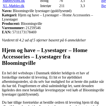
MøbelNord.dk
Bolig
76
3,5
Be
XL-Møbler.dk
Interiør
211
3,3
Be
Navn:
Bloomingville lysestager (guld/lyserød)
Kategori:
Hjem og have – Lysestager – Home Accessories –
Lysestager
Producent:
Bloomingville
Varenummer:
21259546
EAN:
5711173178469
Vurderet til
4.2
ud af 5 stjerner baseret på
6
anmeldelser
Hjem og have – Lysestager – Home
Accessories – Lysestager fra
Bloomingville
En hel del webshops i Danmark tildeler heldigvis et hav af
forskellige metoder til levering. Et hit er for øjeblikket
afhentningssteder, så du selv har mulighed for at hente din pakke når
du har tid. Fragtformen er altså ualmindeligt let, samt desuden
ligeledes den mest betalelige leveringstype ved køb af Bloomingville
lysestager (guld/lyserød).
Du bør tillige foretrække at bestille ordren til levering hjem til dig