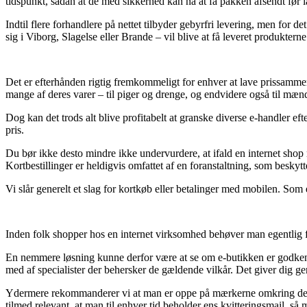
tidspunkt, sådan at de med sikkerhed kan nå at få pakken afsendt før la
Indtil flere forhandlere på nettet tilbyder gebyrfri levering, men for
sig i Viborg, Slagelse eller Brande – vil blive at få leveret produktern
Det er efterhånden rigtig fremkommeligt for enhver at lave prissammenl
mange af deres varer – til piger og drenge, og endvidere også til mæn
Dog kan det trods alt blive profitabelt at granske diverse e-handler eft
pris.
Du bør ikke desto mindre ikke undervurdere, at ifald en internet shop m
Kortbestillinger er heldigvis omfattet af en foranstaltning, som besky
Vi slår generelt et slag for kortkøb eller betalinger med mobilen. Som
Inden folk shopper hos en internet virksomhed behøver man egentlig f
En nemmere løsning kunne derfor være at se om e-butikken er godkendt 
med af specialister der behersker de gældende vilkår. Det giver dig gen
Ydermere rekommanderer vi at man er oppe på mærkerne omkring de mes
tilmed relevant, at man til enhver tid beholder ens kvitteringsmail, s