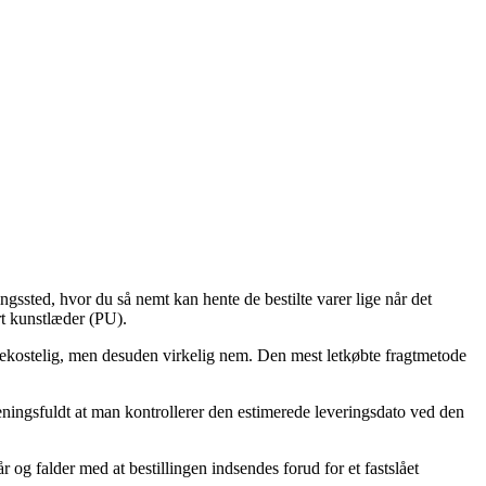
ringssted, hvor du så nemt kan hente de bestilte varer lige når det
rt kunstlæder (PU).
re bekostelig, men desuden virkelig nem. Den mest letkøbte fragtmetode
meningsfuldt at man kontrollerer den estimerede leveringsdato ved den
og falder med at bestillingen indsendes forud for et fastslået