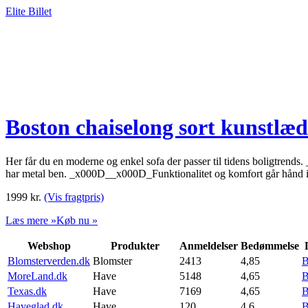
Elite Billet
Boston chaiselong sort kunstlæ
Her får du en moderne og enkel sofa der passer til tidens boligtrend
har metal ben. _x000D__x000D_Funktionalitet og komfort går hånd 
1999
kr.
(Vis fragtpris)
Læs mere »
Køb nu »
Webshop
Produkter
Anmeldelser
Bedømmelse
Blomsterverden.dk
Blomster
2413
4,85
B
MoreLand.dk
Have
5148
4,65
B
Texas.dk
Have
7169
4,65
B
Haveglad.dk
Have
120
4,6
B