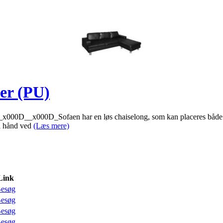
der (PU)
s. _x000D__x000D_Sofaen har en løs chaiselong, som kan placeres både i
i hånd ved
(Læs mere)
Link
esøg
esøg
esøg
esøg