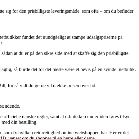
tte sig for den prisbilligste leveringsmåde, som ofte – om du befinder
 netbutikker fundet det uundgåeligt at stampe udsalgspriserne på
r.
 sådan at du er på den sikre side med at skaffe sig den prisbilligste
lagtig, så burde det for det meste være et bevis på en svindel netbutik.
ll, for så vidt du gerne vil dække prisen over tid.
 spændende.
fficielle danske regler, samt at e-butikken undertiden føres tilsyn
 med din bestilling.
 som fx hvilken returrettighed online webshoppen har. Her er det
PU), uanset om du shopper til en herre eller dame.