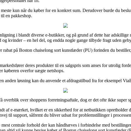
gerpersonalet har fri.
 det meste kun når du køber for en konkret sum. Derudover burde du beslu
e til en pakkeshop.
igning i blandt diverse e-butikker, og på grund af dette har adskillige
d og kvinder – en hel del, og endda nogle gange tilbyde fragt uden geby
er rabat på Boston chaiselong sort kunstlæder (PU) forinden du bestiller,
arkedsfører deres produkter til en salgspris som anses for utrolig forde
tter køberen overfor uægte netshops.
 en anden løsning kan du anvende et afdragstilbud fra for eksempel ViaBi
å overblik over shoppens forretningsaftale, dog er det ofte ikke super
af e-mærket, hvilket er en sikkerhed for at netbutikken opretholder de o
vej til support, såfremt du bliver udsat for problemstillinger i processen
t centrale forhold der kan håndhæves i forbindelse med bestillingen,
å man altid vil kunne bevise købet af Boston chaiselong sort kunstlæder (