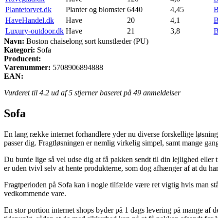
Plantetorvet.dk
Planter og blomster
6440
4,45
B
HaveHandel.dk
Have
20
4,1
B
Luxury-outdoor.dk
Have
21
3,8
B
Navn:
Boston chaiselong sort kunstlæder (PU)
Kategori:
Sofa
Producent:
Varenummer:
5708906894888
EAN:
Vurderet til
4.2
ud af 5 stjerner baseret på
49
anmeldelser
Sofa
En lang række internet forhandlere yder nu diverse forskellige løsninger 
passer dig. Fragtløsningen er nemlig virkelig simpel, samt mange gang
Du burde lige så vel udse dig at få pakken sendt til din lejlighed elle
er uden tvivl selv at hente produkterne, som dog afhænger af at du har 
Fragtperioden på Sofa kan i nogle tilfælde være ret vigtig hvis man st
vedkommende vare.
En stor portion internet shops byder på 1 dags levering på mange af de