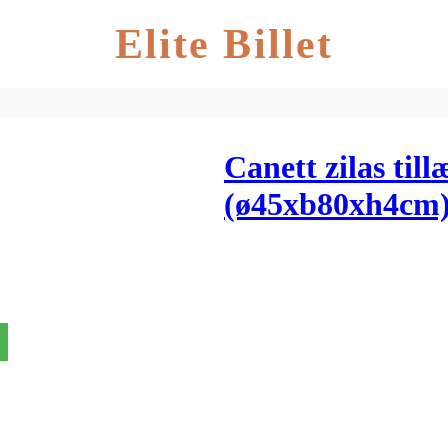
Elite Billet
Canett zilas til
(ø45xb80xh4cm