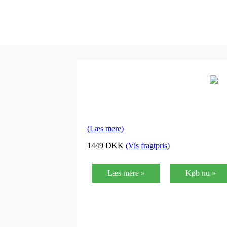
(Læs mere)
1449
DKK
(Vis fragtpris)
Læs mere »
Køb nu »