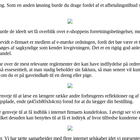
ing. Som en anden løsning burde du drage fordel af et afbetalingstilbud 
burde de ideelt set få overblik over e-shoppens forretningsbetingelser, m
vorvidt e-firmaet er medlem af e-mærke ordningen, fordi det bør være e
øges af sagkyndige som kender lovgivningen. Det er en rigtig god anled
andel.
r over de mest relevante reglementer der kan have indflydelse på ordren,
så essesentielt, at man stadig beholder sin faktura, så man senere vil ku
om du er på gaveindkøb til en dreng eller pige.
nveje til at læse en længere række andre forbrugeres reflektioner og af
lægsplade, ende (ø45xb80xh4cm) forud for at du lægger din bestilling.
genveje til at få indblik i internet firmaets kundefokus. I øvrigt ser v
et desuden kan benyttes til at få et indtryk af hvor tilfredse kunderne e
r. Vi har tætte samarbejder med flere internet selskaber idet vi præsent