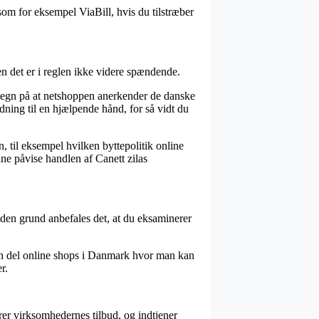
som for eksempel ViaBill, hvis du tilstræber
en det er i reglen ikke videre spændende.
t tegn på at netshoppen anerkender de danske
ning til en hjælpende hånd, for så vidt du
 til eksempel hvilken byttepolitik online
nne påvise handlen af Canett zilas
 den grund anbefales det, at du eksaminerer
i en del online shops i Danmark hvor man kan
r.
erer virksomhedernes tilbud, og indtjener