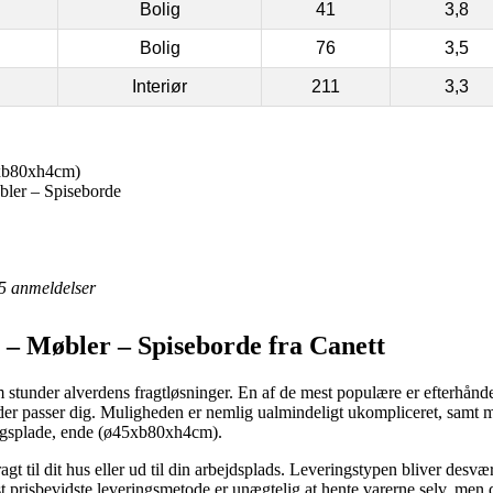
Bolig
41
3,8
Bolig
76
3,5
Interiør
211
3,3
5xb80xh4cm)
bler – Spiseborde
5
anmeldelser
 – Møbler – Spiseborde fra Canett
stunder alverdens fragtløsninger. En af de mest populære er efterhånden
er passer dig. Muligheden er nemlig ualmindeligt ukompliceret, samt 
lægsplade, ende (ø45xb80xh4cm).
 til dit hus eller ud til din arbejdsplads. Leveringstypen bliver desvæ
risbevidste leveringsmetode er unægtelig at hente varerne selv, men de