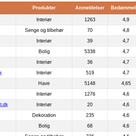
Produkter
Anmeldelser
Bedømmel
Interiør
1263
4,9
Senge og tilbehør
70
4,8
Interiør
39
4,7
Bolig
5338
4,7
Interiør
36
4,7
k
Interiør
519
4,7
Have
5148
4,65
Interiør
1276
4,6
t.dk
Interiør
20
4,6
Dekoration
235
4,6
Bolig
68
4,6