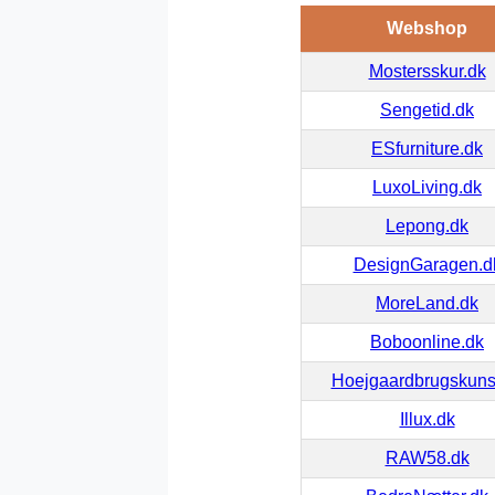
Webshop
Mostersskur.dk
Sengetid.dk
ESfurniture.dk
LuxoLiving.dk
Lepong.dk
DesignGaragen.d
MoreLand.dk
Boboonline.dk
Hoejgaardbrugskuns
Illux.dk
RAW58.dk