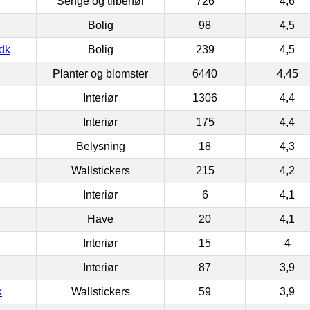
Senge og tilbehør
726
4,6
Bolig
98
4,5
dk
Bolig
239
4,5
Planter og blomster
6440
4,45
Interiør
1306
4,4
Interiør
175
4,4
Belysning
18
4,3
Wallstickers
215
4,2
Interiør
6
4,1
Have
20
4,1
Interiør
15
4
Interiør
87
3,9
k
Wallstickers
59
3,9