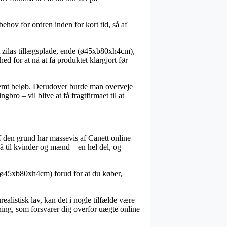
hov for ordren inden for kort tid, så af
 zilas tillægsplade, ende (ø45xb80xh4cm),
ed for at nå at få produktet klargjort før
estemt beløb. Derudover burde man overveje
bro – vil blive at få fragtfirmaet til at
f den grund har massevis af Canett online
å til kvinder og mænd – en hel del, og
de (ø45xb80xh4cm) forud for at du køber,
ealistisk lav, kan det i nogle tilfælde være
ning, som forsvarer dig overfor uægte online