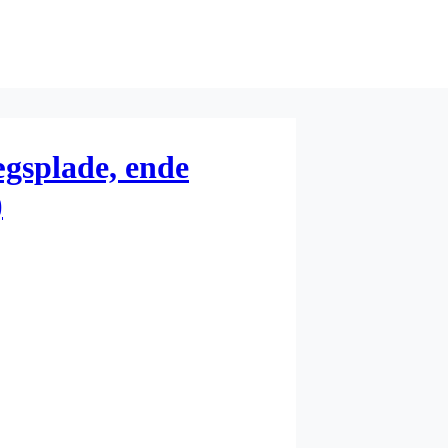
lægsplade, ende
)