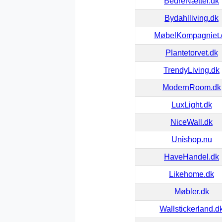
BedreNætter.dk
Bydahlliving.dk
MøbelKompagniet.
Plantetorvet.dk
TrendyLiving.dk
ModernRoom.dk
LuxLight.dk
NiceWall.dk
Unishop.nu
HaveHandel.dk
Likehome.dk
Møbler.dk
Wallstickerland.d