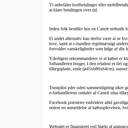
Vi anbefaler kortbetalinger eller mobilbetal
at klare betalingen over tid.
Inden folk bestiller hos en Canett netbutik 
Et andet alternativ kan derfor være at se h
love, samt at e-handlen regelmæssigt unders
forvoldes vanskeligheder som følge af din h
Yderligere rekommanderer vi at køber er kla
forhandleren bruger. I den relation er det og
tillægsplade, ende (ø45xb80xh4cm), uanset 
Trustpilot yder uden sammenligning sikre ge
e-forhandlerens omtaler af Canett zilas til
Facebook præsterer endvidere altid gavnlige 
notere en anmeldelse af købsoplevelsen, hvilk
Websitet er finansieret ved hjælp af annonce