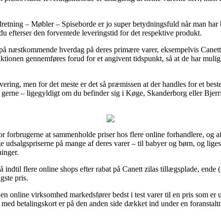
etning – Møbler – Spiseborde er jo super betydningsfuld når man har be
u efterser den forventede leveringstid for det respektive produkt.
ng på næstkommende hverdag på deres primære varer, eksempelvis Canett
aktionen gennemføres forud for et angivent tidspunkt, så at de har muligh
 levering, men for det meste er det så præmissen at der handles for et b
gerne – ligegyldigt om du befinder sig i Køge, Skanderborg eller Bjerring
or forbrugerne at sammenholde priser hos flere online forhandlere, og a
 udsalgspriserne på mange af deres varer – til babyer og børn, og liges
inger.
gå indtil flere online shops efter rabat på Canett zilas tillægsplade, en
gste pris.
n online virksomhed markedsfører bedst i test varer til en pris som er ur
med betalingskort er på den anden side dækket ind under en foranstalt