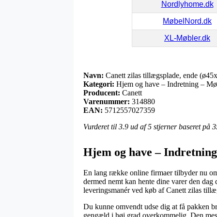
Nordlyhome.dk
MøbelNord.dk
XL-Møbler.dk
Navn:
Canett zilas tillægsplade, ende (ø4
Kategori:
Hjem og have – Indretning – Mø
Producent:
Canett
Varenummer:
314880
EAN:
5712557027359
Vurderet til
3.9
ud af 5 stjerner baseret på
3
Hjem og have – Indretning
En lang række online firmaer tilbyder nu om 
dermed nemt kan hente dine varer den dag d
leveringsmanér ved køb af Canett zilas til
Du kunne omvendt udse dig at få pakken bragt
gengæld i høj grad overkommelig. Den mest p