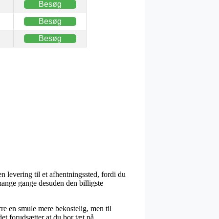
Besøg
Besøg
Besøg
 levering til et afhentningssted, fordi du
mange gange desuden den billigste
rre en smule mere bekostelig, men til
t forudsætter at du bor tæt på