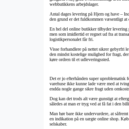
webbutikkens arbejdslager.
Antal dages levering på Hjem og have – Indr
den grund er det fuldkommen væsentligt at d
En hel del online butikker tilbyder leveri
men som imidlertid er regnet ud fra at trans
logistikpersonalet får fri.
Visse forhandlere på nettet sikrer gebyrfri
den mindst kostelige mulighed for fragt, der 
køre ordren til et udleveringssted.
Det er jo efterhånden super uproblematisk f
varehuse ikke kunne lade være med at tvinge
endda nogle gange sikre fragt uden omkostn
Dog kan det trods alt være gunstigt at efter
således at man er tryg ved at få fat i den billi
Man bør bare ikke undervurdere, at såfremt e
en indikation på en uægte online shop. Køb 
selskaber.