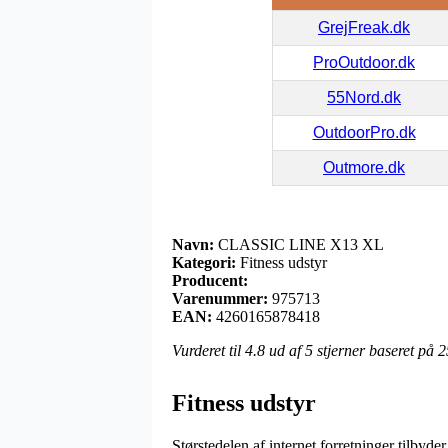
GrejFreak.dk
ProOutdoor.dk
55Nord.dk
OutdoorPro.dk
Outmore.dk
Navn:
CLASSIC LINE X13 XL
Kategori:
Fitness udstyr
Producent:
Varenummer:
975713
EAN:
4260165878418
Vurderet til
4.8
ud af 5 stjerner baseret på
2
Fitness udstyr
Størstedelen af internet forretninger tilbyder