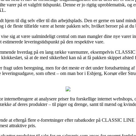
te varer på et valgfrit tidspunkt. Denne er jo rigtig uproblematisk, og
XL.
dt hjem til dig selv eller til din arbejdsplads. Den er gerne en tand mind
g i de fleste tilfælde være at hente pakken selv, hvilket beroer på at 
vise sig at være ualmindeligt central om man mangler dine nye varer ind
t estimerede leveringstidspunkt på den respektive vare.
tkommende hverdag på en lang række varenumre, eksempelvis CLASSIC
gt klokkeslæt, så at de med sikkerhed kan nå at få pakken skippet afsted 
r fragt uden beregning, men for det meste er det under forudsætning af 
 leveringsudgave, som oftest – om man bor i Esbjerg, Korsør eller Struer 
 internetbrugere at analysere priser fra forskellige internet webshops, o
række af deres produkter – til piger og drenge, samt til mænd og kvinde
ngende at eftergå flere e-forretninger efter rabatkoder på CLASSIC LI
mest attraktive pris.
sætter produkter til salg for en salgspris som anses for enormt fordelag