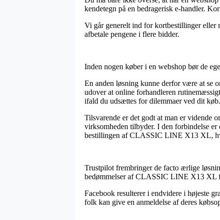
kendetegn på en bedragerisk e-handler. Kortb
Vi går generelt ind for kortbestillinger ell
afbetale pengene i flere bidder.
Inden nogen køber i en webshop bør de egent
En anden løsning kunne derfor være at se om 
udover at online forhandleren rutinemæssigt
ifald du udsættes for dilemmaer ved dit køb
Tilsvarende er det godt at man er vidende om
virksomheden tilbyder. I den forbindelse er 
bestillingen af CLASSIC LINE X13 XL, hvad
Trustpilot frembringer de facto ærlige løsni
bedømmelser af CLASSIC LINE X13 XL for
Facebook resulterer i endvidere i højeste gr
folk kan give en anmeldelse af deres købsopl