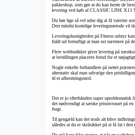
pakkeshop, som gør at du kan hente de bestil
levering ved køb af CLASSIC LINE X13 
Du bør lige så vel udse dig at få varerne sen
Den mindst kostelige leveringsmetode vil do
Leveringshastigheden på Fitness udstyr kan 
fuldt ud fornuftigt at man ser nærmere på de
Flere webbutikker giver levering på næs
at bestillingen placeres forud for et nøjagti
Nogle enkelte forhandlere på nettet præstere
alternativ skal man udvælge den prisbilligste
til et afhentningssted.
Det er jo efterhånden super uproblematisk for
det nødvendigt at sænke prisniveauet på en 
fragt.
Til gengæld kan det trods alt blive indbri
således at du er skråsikker på at få fat i den 
Du må bare ikke overse, at når en webshop af