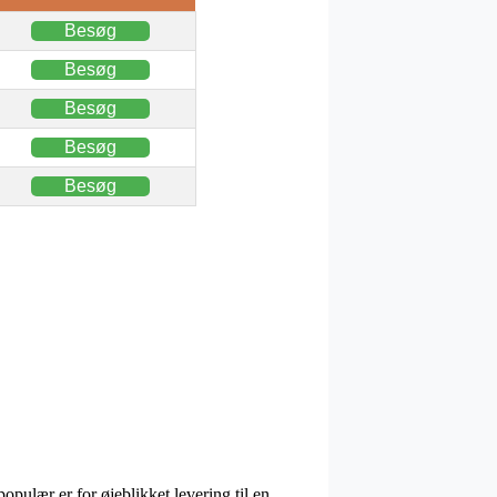
Besøg
Besøg
Besøg
Besøg
Besøg
populær er for øjeblikket levering til en