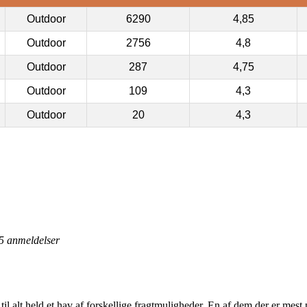
Outdoor
6290
4,85
Outdoor
2756
4,8
Outdoor
287
4,75
Outdoor
109
4,3
Outdoor
20
4,3
5
anmeldelser
 til alt held et hav af forskellige fragtmuligheder. En af dem der er mest 