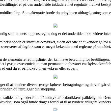
estillinger er på den anden side inkluderet i et regulativ, hvilket besky
er mobilbetaling. Som alternativ burde du udnytte en afdragsløsning som e
lig studere netshoppens regler, dog er det undertiden ikke videre inter
netshoppen er støttet af e-mærket, siden det ofte er et kendetegn for at 
 overværes af fagfolk som er meget bekendte med reglerne på området. De
.
 de elementære retningslinjer der kan have betydning for bestillingen, 
det i øvrigt essesentielt, at man permanent opbevarer ens købsbekræftel
 end du er på indkøb til en voksen eller et barn.
nger til at sondere diverse øvrige køberes betragtninger og derved går vi 
inden du færdiggør din shopping.
ad solide muligheder for at få indtryk af netbutikkens pålidelighed. De
evelse, som også burde drages fordel af til at vurdere tidligere kunders