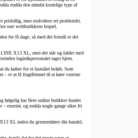
 endda endda den mindst kostelige type af
re prisbillig, men endvidere ret problemfri.
du bor nær webbutikkens bopæl.
en for få dage, så med det formål er det
 LINE X13 XL, men det står og falder med
forinden logistikpersonalet tager hjem.
at du køber for et fastslået beløb. Som
– er at få fragtfirmaet til at køre varerne
g følgelig har flere online butikker fundet
r – enormt, og endda nogle gange sikre fri
NE X13 XL inden du gennemfører din handel,
tig, burde det for det meste være et