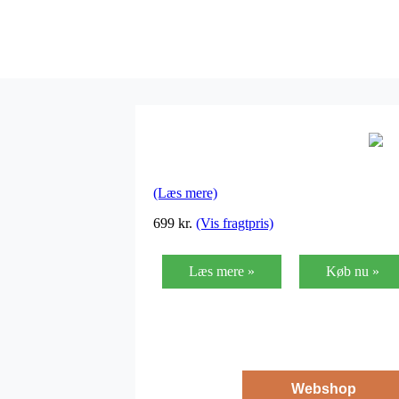
(Læs mere)
699
kr.
(Vis fragtpris)
Læs mere »
Køb nu »
Webshop