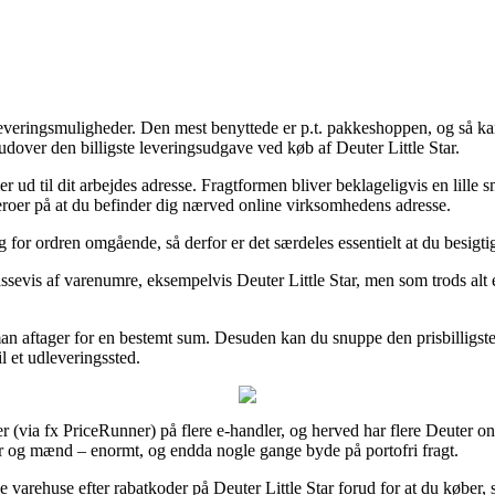
leveringsmuligheder. Den mest benyttede er p.t. pakkeshoppen, og så kan
over den billigste leveringsudgave ved køb af Deuter Little Star.
ller ud til dit arbejdes adresse. Fragtformen bliver beklageligvis en lil
beroer på at du befinder dig nærved online virksomhedens adresse.
for ordren omgående, så derfor er det særdeles essentielt at du besigtig
sevis af varenumre, eksempelvis Deuter Little Star, men som trods alt er
d man aftager for en bestemt sum. Desuden kan du snuppe den prisbilligst
il et udleveringssted.
er (via fx PriceRunner) på flere e-handler, og herved har flere Deuter o
der og mænd – enormt, og endda nogle gange byde på portofri fragt.
varehuse efter rabatkoder på Deuter Little Star forud for at du køber, så