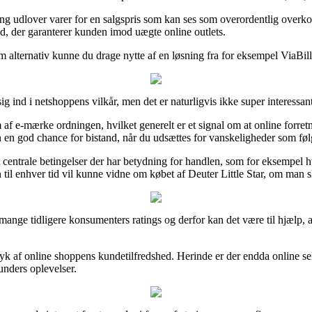
g udlover varer for en salgspris som kan ses som overordentlig overkom
ud, der garanterer kunden imod uægte online outlets.
m alternativ kunne du drage nytte af en løsning fra for eksempel ViaBill,
 ind i netshoppens vilkår, men det er naturligvis ikke super interessant
 e-mærke ordningen, hvilket generelt er et signal om at online forret
 en god chance for bistand, når du udsættes for vanskeligheder som føl
 centrale betingelser der har betydning for handlen, som for eksempel h
 til enhver tid vil kunne vidne om købet af Deuter Little Star, om man s
t mange tidligere konsumenters ratings og derfor kan det være til hjælp, 
tryk af online shoppens kundetilfredshed. Herinde er der endda online
unders oplevelser.