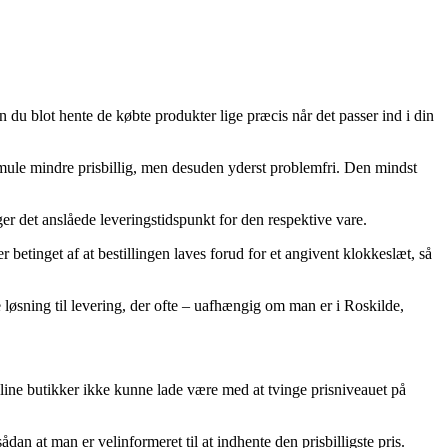
 du blot hente de købte produkter lige præcis når det passer ind i din
le smule mindre prisbillig, men desuden yderst problemfri. Den mindst
er det anslåede leveringstidspunkt for den respektive vare.
 betinget af at bestillingen laves forud for et angivent klokkeslæt, så
e løsning til levering, der ofte – uafhængig om man er i Roskilde,
nline butikker ikke kunne lade være med at tvinge prisniveauet på
dan at man er velinformeret til at indhente den prisbilligste pris.