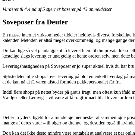
Vurderet til
4.4
ud af 5 stjerner baseret på
43
anmeldelser
Soveposer fra Deuter
En masse internet virksomheder tildeler heldigvis diverse forskellige 
kalender. Metoden er altså meget overkommelig, og mange gange derud
Du kan lige så vel planlægge at få leveret hjem til din privatadresse e
kostelige slags levering er unægtelig at hente ordren selv, men dette 
Leveringshastigheden på Soveposer er jo super aktuel hvis du har brug 
Størstedelen af e-shops lover levering på blot en enkelt hverdag på mas
at de kan nå at få varen afsted forinden pakkepersonalet får fri.
Indtil flere shops på nettet byder på gratis fragt, men oftest kun ifal
Værløse eller Lemvig – vil være at få fragtfirmaet til at levere ordren t
Det er jo yderst ligetil for almindelige mennesker at sammenligne pris
mange af deres varer – til piger og drenge, og desuden også til kvin
Dog kan det ikke desto mindre være rentabelt at analysere et par online 