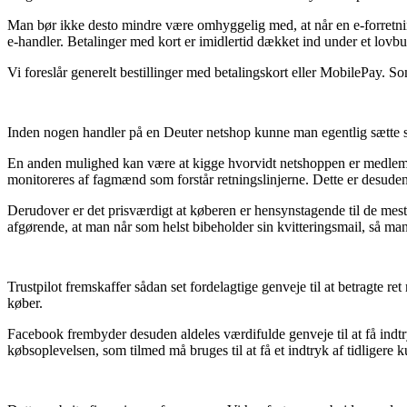
Man bør ikke desto mindre være omhyggelig med, at når en e-forretnin
e-handler. Betalinger med kort er imidlertid dækket ind under et lovb
Vi foreslår generelt bestillinger med betalingskort eller MobilePay. So
Inden nogen handler på en Deuter netshop kunne man egentlig sætte sig
En anden mulighed kan være at kigge hvorvidt netshoppen er medlem af
monitoreres af fagmænd som forstår retningslinjerne. Dette er desuden
Derudover er det prisværdigt at køberen er hensynstagende til de mest
afgørende, at man når som helst bibeholder sin kvitteringsmail, så man
Trustpilot fremskaffer sådan set fordelagtige genveje til at betragte re
køber.
Facebook frembyder desuden aldeles værdifulde genveje til at få ind
købsoplevelsen, som tilmed må bruges til at få et indtryk af tidligere k