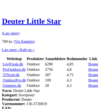
Deuter Little Star
(Læs mere)
700
kr.
(Vis fragtpris)
Læs mere »
Køb nu »
Webshop
Produkter
Anmeldelser
Bedømmelse
Link
GrejFreak.dk
Outdoor
6290
4,85
Besøg
ProOutdoor.dk
Outdoor
2756
4,8
Besøg
55Nord.dk
Outdoor
287
4,75
Besøg
OutdoorPro.dk
Outdoor
109
4,3
Besøg
Outmore.dk
Outdoor
20
4,3
Besøg
Navn:
Deuter Little Star
Kategori:
Soveposer
Producent:
Deuter
Varenummer:
130-3720019
EAN: