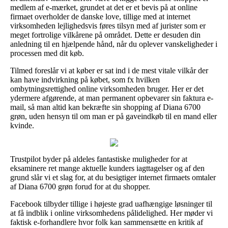
medlem af e-mærket, grundet at det er et bevis på at online
firmaet overholder de danske love, tillige med at internet
virksomheden lejlighedsvis føres tilsyn med af jurister som er
meget fortrolige vilkårene på området. Dette er desuden din
anledning til en hjælpende hånd, når du oplever vanskeligheder i
processen med dit køb.
Tilmed foreslår vi at køber er sat ind i de mest vitale vilkår der
kan have indvirkning på købet, som fx hvilken
ombytningsrettighed online virksomheden bruger. Her er det
ydermere afgørende, at man permanent opbevarer sin faktura e-
mail, så man altid kan bekræfte sin shopping af Diana 6700
grøn, uden hensyn til om man er på gaveindkøb til en mand eller
kvinde.
Trustpilot byder på aldeles fantastiske muligheder for at
eksaminere ret mange aktuelle kunders iagttagelser og af den
grund slår vi et slag for, at du besigtiger internet firmaets omtaler
af Diana 6700 grøn forud for at du shopper.
Facebook tilbyder tillige i højeste grad uafhængige løsninger til
at få indblik i online virksomhedens pålidelighed. Her møder vi
faktisk e-forhandlere hvor folk kan sammensætte en kritik af