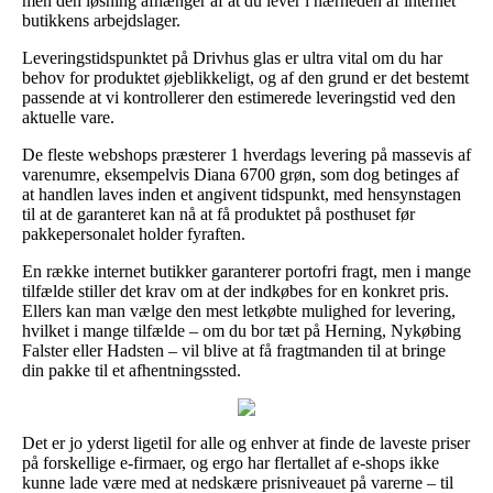
men den løsning afhænger af at du lever i nærheden af internet
butikkens arbejdslager.
Leveringstidspunktet på Drivhus glas er ultra vital om du har
behov for produktet øjeblikkeligt, og af den grund er det bestemt
passende at vi kontrollerer den estimerede leveringstid ved den
aktuelle vare.
De fleste webshops præsterer 1 hverdags levering på massevis af
varenumre, eksempelvis Diana 6700 grøn, som dog betinges af
at handlen laves inden et angivent tidspunkt, med hensynstagen
til at de garanteret kan nå at få produktet på posthuset før
pakkepersonalet holder fyraften.
En række internet butikker garanterer portofri fragt, men i mange
tilfælde stiller det krav om at der indkøbes for en konkret pris.
Ellers kan man vælge den mest letkøbte mulighed for levering,
hvilket i mange tilfælde – om du bor tæt på Herning, Nykøbing
Falster eller Hadsten – vil blive at få fragtmanden til at bringe
din pakke til et afhentningssted.
Det er jo yderst ligetil for alle og enhver at finde de laveste priser
på forskellige e-firmaer, og ergo har flertallet af e-shops ikke
kunne lade være med at nedskære prisniveauet på varerne – til