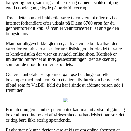
babyer og børn, samt også til herrer og damer – voldsomt, og
endda nogle gange byde på portofri levering.
Trods dette kan det imidlertid være tiden værd at efterse visse
internet forhandlere efter udsalg på Diana 6700 grøn før du
gennemfører dit køb, så man er velinformeret til at antage den
billigste pris.
Man bør alligevel ikke glemme, at hvis en netbutik afhænder
varer for en pris der anses for urealistisk god, burde det tit være
et karakteristika der viser en svindel online shop. Kortkøb er
imidlertid omfavnet af Indsigelsesordningen, der dækker dig
som kunde imod fup internet outlets.
Generelt anbefaler vi køb med gængse betalingskort eller
betalinger med mobilen. Som et alternativ burde du benytte et
tilbud som fx ViaBill, ifald du har i sinde at afdrage prisen ude i
fremtiden.
Forinden nogen handler på en butik kan man utvivlsomt gøre sig
bekendt med indholdet af virksomhedens handelsbetingelser, det
er dog bare ikke særlig spændende.
Et alternativ kunne derfor være at kigge om online shoppen er