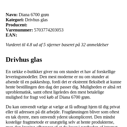
Navn:
Diana 6700 grøn
Kategori:
Drivhus glas
Producent:
Varenummer:
5703774203053
EAN:
Vurderet til
4.8
ud af 5 stjerner baseret på
32
anmeldelser
Drivhus glas
En række e-butikker giver nu om stunder et hav af forskellige
leveringsmodeller. Den mest moderne er nu om stunder at
afsende til en pakkeshop, fordi det er ekstremt fleksibelt at kunne
hente bestillingen den dag der passer dig. Muligheden er altså ret
uproblematisk, samt oftest ligeledes den mest betalelige
mulighed for fragt ved køb af Diana 6700 grøn.
Du kan omvendt vælge at vælge at få udbragt hjem til dig privat
eller til adressen på dit arbejde. Fragtløsningen bliver som oftest
en tak dyrere, men omvendt yderst ukompliceret. Den mindst
kostelige fragtmetode er unægtelig selv at hente produkterne,