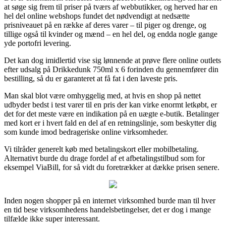
at søge sig frem til priser på tværs af webbutikker, og herved har en
hel del online webshops fundet det nødvendigt at nedsætte
prisniveauet på en række af deres varer – til piger og drenge, og
tillige også til kvinder og mænd – en hel del, og endda nogle gange
yde portofri levering.
Det kan dog imidlertid vise sig lønnende at prøve flere online outlets
efter udsalg på Drikkedunk 750ml x 6 forinden du gennemfører din
bestilling, så du er garanteret at få fat i den laveste pris.
Man skal blot være omhyggelig med, at hvis en shop på nettet
udbyder bedst i test varer til en pris der kan virke enormt letkøbt, er
det for det meste være en indikation på en uægte e-butik. Betalinger
med kort er i hvert fald en del af en retningslinje, som beskytter dig
som kunde imod bedrageriske online virksomheder.
Vi tilråder generelt køb med betalingskort eller mobilbetaling.
Alternativt burde du drage fordel af et afbetalingstilbud som for
eksempel ViaBill, for så vidt du foretrækker at dække prisen senere.
Inden nogen shopper på en internet virksomhed burde man til hver
en tid bese virksomhedens handelsbetingelser, det er dog i mange
tilfælde ikke super interessant.