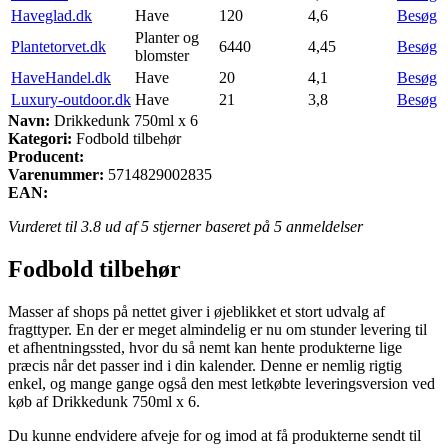
Haveglad.dk
Have
120
4,6
Besøg
Planter og
Plantetorvet.dk
6440
4,45
Besøg
blomster
HaveHandel.dk
Have
20
4,1
Besøg
Luxury-outdoor.dk
Have
21
3,8
Besøg
Navn:
Drikkedunk 750ml x 6
Kategori:
Fodbold tilbehør
Producent:
Varenummer:
5714829002835
EAN:
Vurderet til
3.8
ud af 5 stjerner baseret på
5
anmeldelser
Fodbold tilbehør
Masser af shops på nettet giver i øjeblikket et stort udvalg af
fragttyper. En der er meget almindelig er nu om stunder levering til
et afhentningssted, hvor du så nemt kan hente produkterne lige
præcis når det passer ind i din kalender. Denne er nemlig rigtig
enkel, og mange gange også den mest letkøbte leveringsversion ved
køb af Drikkedunk 750ml x 6.
Du kunne endvidere afveje for og imod at få produkterne sendt til