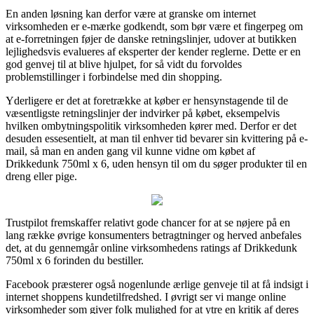
En anden løsning kan derfor være at granske om internet
virksomheden er e-mærke godkendt, som bør være et fingerpeg om
at e-forretningen føjer de danske retningslinjer, udover at butikken
lejlighedsvis evalueres af eksperter der kender reglerne. Dette er en
god genvej til at blive hjulpet, for så vidt du forvoldes
problemstillinger i forbindelse med din shopping.
Yderligere er det at foretrække at køber er hensynstagende til de
væsentligste retningslinjer der indvirker på købet, eksempelvis
hvilken ombytningspolitik virksomheden kører med. Derfor er det
desuden essesentielt, at man til enhver tid bevarer sin kvittering på e-
mail, så man en anden gang vil kunne vidne om købet af
Drikkedunk 750ml x 6, uden hensyn til om du søger produkter til en
dreng eller pige.
Trustpilot fremskaffer relativt gode chancer for at se nøjere på en
lang række øvrige konsumenters betragtninger og herved anbefales
det, at du gennemgår online virksomhedens ratings af Drikkedunk
750ml x 6 forinden du bestiller.
Facebook præsterer også nogenlunde ærlige genveje til at få indsigt i
internet shoppens kundetilfredshed. I øvrigt ser vi mange online
virksomheder som giver folk mulighed for at ytre en kritik af deres