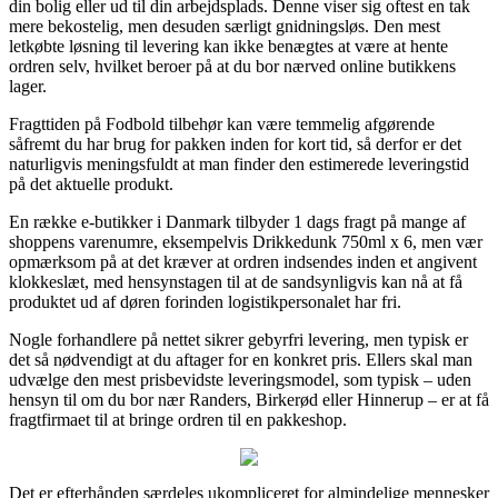
din bolig eller ud til din arbejdsplads. Denne viser sig oftest en tak
mere bekostelig, men desuden særligt gnidningsløs. Den mest
letkøbte løsning til levering kan ikke benægtes at være at hente
ordren selv, hvilket beroer på at du bor nærved online butikkens
lager.
Fragttiden på Fodbold tilbehør kan være temmelig afgørende
såfremt du har brug for pakken inden for kort tid, så derfor er det
naturligvis meningsfuldt at man finder den estimerede leveringstid
på det aktuelle produkt.
En række e-butikker i Danmark tilbyder 1 dags fragt på mange af
shoppens varenumre, eksempelvis Drikkedunk 750ml x 6, men vær
opmærksom på at det kræver at ordren indsendes inden et angivent
klokkeslæt, med hensynstagen til at de sandsynligvis kan nå at få
produktet ud af døren forinden logistikpersonalet har fri.
Nogle forhandlere på nettet sikrer gebyrfri levering, men typisk er
det så nødvendigt at du aftager for en konkret pris. Ellers skal man
udvælge den mest prisbevidste leveringsmodel, som typisk – uden
hensyn til om du bor nær Randers, Birkerød eller Hinnerup – er at få
fragtfirmaet til at bringe ordren til en pakkeshop.
Det er efterhånden særdeles ukompliceret for almindelige mennesker