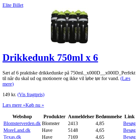
Elite Billet
Drikkedunk 750ml x 6
Sæt af 6 praktiske drikkedunke på 750ml._x000D__x000D_Perfekt
til når du skal ud og motionere og ikke vil løbe tør for vand.
(Læs
mere)
149
kr.
(Vis fragtpris)
Læs mere »
Køb nu »
Webshop
Produkter
Anmeldelser
Bedømmelse
Link
Blomsterverden.dk
Blomster
2413
4,85
Besøg
MoreLand.dk
Have
5148
4,65
Besøg
Texas.dk
Have
7169
4,65
Besøg