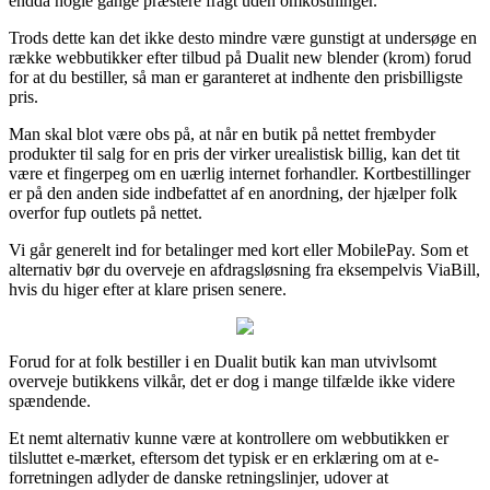
endda nogle gange præstere fragt uden omkostninger.
Trods dette kan det ikke desto mindre være gunstigt at undersøge en
række webbutikker efter tilbud på Dualit new blender (krom) forud
for at du bestiller, så man er garanteret at indhente den prisbilligste
pris.
Man skal blot være obs på, at når en butik på nettet frembyder
produkter til salg for en pris der virker urealistisk billig, kan det tit
være et fingerpeg om en uærlig internet forhandler. Kortbestillinger
er på den anden side indbefattet af en anordning, der hjælper folk
overfor fup outlets på nettet.
Vi går generelt ind for betalinger med kort eller MobilePay. Som et
alternativ bør du overveje en afdragsløsning fra eksempelvis ViaBill,
hvis du higer efter at klare prisen senere.
Forud for at folk bestiller i en Dualit butik kan man utvivlsomt
overveje butikkens vilkår, det er dog i mange tilfælde ikke videre
spændende.
Et nemt alternativ kunne være at kontrollere om webbutikken er
tilsluttet e-mærket, eftersom det typisk er en erklæring om at e-
forretningen adlyder de danske retningslinjer, udover at