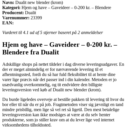
Navn:
Dualit new blender (krom)
Kategori:
Hjem og have – Gaveideer – 0-200 kr. – Blendere
Producent:
Dualit
Varenummer:
23399
EAN:
Vurderet til
4.1
ud af 5 stjerner baseret på
2
anmeldelser
Hjem og have – Gaveideer – 0-200 kr. –
Blendere fra Dualit
Adskillige shops på nettet tildeler i dag diverse leveringsudgaver. En
der er meget almindelig er for nærværende levering til et
afhentningssted, fordi du så har fuld fleksibilitet til at hente dine
varer lige præcis når det passer ind i din kalender. Metoden er jo
usædvanlig overkommelig, og tit endvidere den billigste
leveringsversion ved køb af Dualit new blender (krom).
Du burde ligeledes overveje at bestille pakken til levering til hvor du
bor eller til når du er på job. Fragtmetoden viser sig jævnligt en tand
mindre prisbillig, men lige så vel ret så ligetil. Den mest betalelige
leveringsversion kan ikke modsiges at være at du selv henter
produkterne, som jo stiller krav om at du lever lige ved internet
virksomhedens tilholdssted.