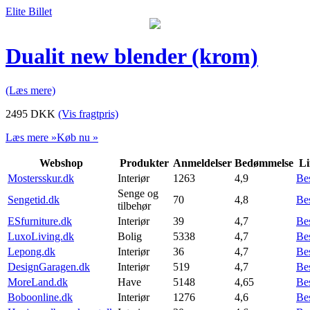
Elite Billet
Dualit new blender (krom)
(Læs mere)
2495
DKK
(Vis fragtpris)
Læs mere »
Køb nu »
Webshop
Produkter
Anmeldelser
Bedømmelse
Li
Mostersskur.dk
Interiør
1263
4,9
Be
Senge og
Sengetid.dk
70
4,8
Be
tilbehør
ESfurniture.dk
Interiør
39
4,7
Be
LuxoLiving.dk
Bolig
5338
4,7
Be
Lepong.dk
Interiør
36
4,7
Be
DesignGaragen.dk
Interiør
519
4,7
Be
MoreLand.dk
Have
5148
4,65
Be
Boboonline.dk
Interiør
1276
4,6
Be