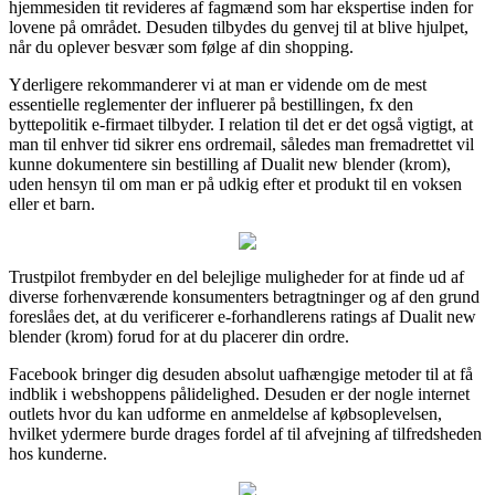
hjemmesiden tit revideres af fagmænd som har ekspertise inden for
lovene på området. Desuden tilbydes du genvej til at blive hjulpet,
når du oplever besvær som følge af din shopping.
Yderligere rekommanderer vi at man er vidende om de mest
essentielle reglementer der influerer på bestillingen, fx den
byttepolitik e-firmaet tilbyder. I relation til det er det også vigtigt, at
man til enhver tid sikrer ens ordremail, således man fremadrettet vil
kunne dokumentere sin bestilling af Dualit new blender (krom),
uden hensyn til om man er på udkig efter et produkt til en voksen
eller et barn.
Trustpilot frembyder en del belejlige muligheder for at finde ud af
diverse forhenværende konsumenters betragtninger og af den grund
foreslåes det, at du verificerer e-forhandlerens ratings af Dualit new
blender (krom) forud for at du placerer din ordre.
Facebook bringer dig desuden absolut uafhængige metoder til at få
indblik i webshoppens pålidelighed. Desuden er der nogle internet
outlets hvor du kan udforme en anmeldelse af købsoplevelsen,
hvilket ydermere burde drages fordel af til afvejning af tilfredsheden
hos kunderne.