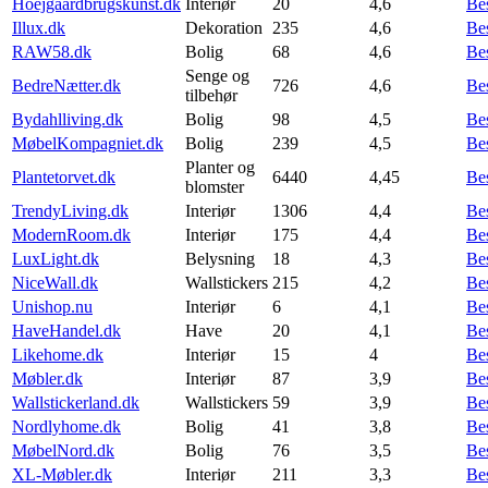
Hoejgaardbrugskunst.dk
Interiør
20
4,6
Be
Illux.dk
Dekoration
235
4,6
Be
RAW58.dk
Bolig
68
4,6
Be
Senge og
BedreNætter.dk
726
4,6
Be
tilbehør
Bydahlliving.dk
Bolig
98
4,5
Be
MøbelKompagniet.dk
Bolig
239
4,5
Be
Planter og
Plantetorvet.dk
6440
4,45
Be
blomster
TrendyLiving.dk
Interiør
1306
4,4
Be
ModernRoom.dk
Interiør
175
4,4
Be
LuxLight.dk
Belysning
18
4,3
Be
NiceWall.dk
Wallstickers
215
4,2
Be
Unishop.nu
Interiør
6
4,1
Be
HaveHandel.dk
Have
20
4,1
Be
Likehome.dk
Interiør
15
4
Be
Møbler.dk
Interiør
87
3,9
Be
Wallstickerland.dk
Wallstickers
59
3,9
Be
Nordlyhome.dk
Bolig
41
3,8
Be
MøbelNord.dk
Bolig
76
3,5
Be
XL-Møbler.dk
Interiør
211
3,3
Be