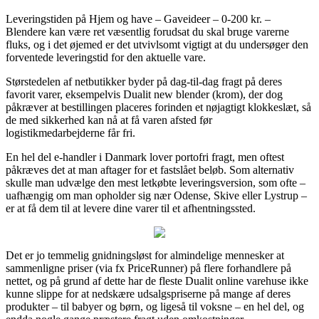
Leveringstiden på Hjem og have – Gaveideer – 0-200 kr. –
Blendere kan være ret væsentlig forudsat du skal bruge varerne
fluks, og i det øjemed er det utvivlsomt vigtigt at du undersøger den
forventede leveringstid for den aktuelle vare.
Størstedelen af netbutikker byder på dag-til-dag fragt på deres
favorit varer, eksempelvis Dualit new blender (krom), der dog
påkræver at bestillingen placeres forinden et nøjagtigt klokkeslæt, så
de med sikkerhed kan nå at få varen afsted før
logistikmedarbejderne får fri.
En hel del e-handler i Danmark lover portofri fragt, men oftest
påkræves det at man aftager for et fastslået beløb. Som alternativ
skulle man udvælge den mest letkøbte leveringsversion, som ofte –
uafhængig om man opholder sig nær Odense, Skive eller Lystrup –
er at få dem til at levere dine varer til et afhentningssted.
Det er jo temmelig gnidningsløst for almindelige mennesker at
sammenligne priser (via fx PriceRunner) på flere forhandlere på
nettet, og på grund af dette har de fleste Dualit online varehuse ikke
kunne slippe for at nedskære udsalgspriserne på mange af deres
produkter – til babyer og børn, og ligeså til voksne – en hel del, og