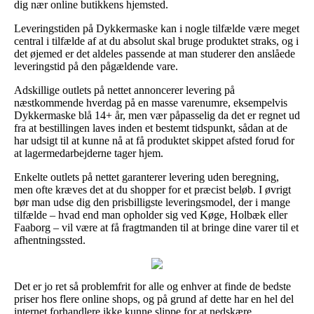
dig nær online butikkens hjemsted.
Leveringstiden på Dykkermaske kan i nogle tilfælde være meget
central i tilfælde af at du absolut skal bruge produktet straks, og i
det øjemed er det aldeles passende at man studerer den anslåede
leveringstid på den pågældende vare.
Adskillige outlets på nettet annoncerer levering på
næstkommende hverdag på en masse varenumre, eksempelvis
Dykkermaske blå 14+ år, men vær påpasselig da det er regnet ud
fra at bestillingen laves inden et bestemt tidspunkt, sådan at de
har udsigt til at kunne nå at få produktet skippet afsted forud for
at lagermedarbejderne tager hjem.
Enkelte outlets på nettet garanterer levering uden beregning,
men ofte kræves det at du shopper for et præcist beløb. I øvrigt
bør man udse dig den prisbilligste leveringsmodel, der i mange
tilfælde – hvad end man opholder sig ved Køge, Holbæk eller
Faaborg – vil være at få fragtmanden til at bringe dine varer til et
afhentningssted.
Det er jo ret så problemfrit for alle og enhver at finde de bedste
priser hos flere online shops, og på grund af dette har en hel del
internet forhandlere ikke kunne slippe for at nedskære