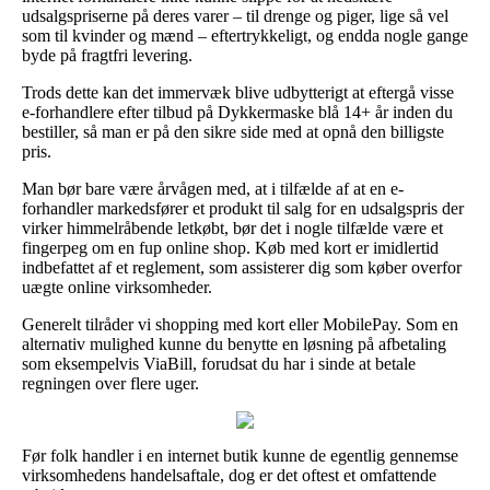
udsalgspriserne på deres varer – til drenge og piger, lige så vel
som til kvinder og mænd – eftertrykkeligt, og endda nogle gange
byde på fragtfri levering.
Trods dette kan det immervæk blive udbytterigt at eftergå visse
e-forhandlere efter tilbud på Dykkermaske blå 14+ år inden du
bestiller, så man er på den sikre side med at opnå den billigste
pris.
Man bør bare være årvågen med, at i tilfælde af at en e-
forhandler markedsfører et produkt til salg for en udsalgspris der
virker himmelråbende letkøbt, bør det i nogle tilfælde være et
fingerpeg om en fup online shop. Køb med kort er imidlertid
indbefattet af et reglement, som assisterer dig som køber overfor
uægte online virksomheder.
Generelt tilråder vi shopping med kort eller MobilePay. Som en
alternativ mulighed kunne du benytte en løsning på afbetaling
som eksempelvis ViaBill, forudsat du har i sinde at betale
regningen over flere uger.
Før folk handler i en internet butik kunne de egentlig gennemse
virksomhedens handelsaftale, dog er det oftest et omfattende