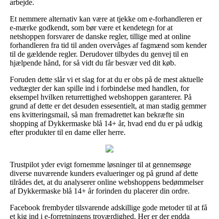
arbejde.
Et nemmere alternativ kan være at tjekke om e-forhandleren er
e-mærke godkendt, som bør være et kendetegn for at
netshoppen forsvarer de danske regler, tillige med at online
forhandleren fra tid til anden overvåges af fagmænd som kender
til de gældende regler. Derudover tilbydes du genvej til en
hjælpende hånd, for så vidt du får besvær ved dit køb.
Foruden dette slår vi et slag for at du er obs på de mest aktuelle
vedtægter der kan spille ind i forbindelse med handlen, for
eksempel hvilken returrettighed webshoppen garanterer. På
grund af dette er det desuden essesentielt, at man stadig gemmer
ens kvitteringsmail, så man fremadrettet kan bekræfte sin
shopping af Dykkermaske blå 14+ år, hvad end du er på udkig
efter produkter til en dame eller herre.
Trustpilot yder evigt fornemme løsninger til at gennemsøge
diverse nuværende kunders evalueringer og på grund af dette
tilrådes det, at du analyserer online webshoppens bedømmelser
af Dykkermaske blå 14+ år forinden du placerer din ordre.
Facebook frembyder tilsvarende adskillige gode metoder til at få
et kig ind i e-forretningens troværdighed. Her er der endda