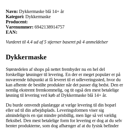
Navn:
Dykkermaske blå 14+ år
Kategori:
Dykkermaske
Producent:
Varenummer:
6942138914757
EAN:
Vurderet til
4.4
ud af 5 stjerner baseret på
4
anmeldelser
Dykkermaske
Størstedelen af shops på nettet frembyder nu en hel del
forskellige løsninger til levering. En der er meget populær er på
nuværende tidspunkt at få leveret til et udleveringssted, hvor du
kan afhente de bestilte produkter når det passer dig bedst. Den er
nemlig ekstremt fremkommelig, og tit også den mest betalelige
løsning til levering ved køb af Dykkermaske blå 14+ år.
Du burde omvendt planlægge at vælge levering til din bopæl
eller ud til din arbejdsplads. Leveringsformen viser sig
almindeligvis en sjat mindre prisbillig, men lige så vel vældig
fleksibel. Den mest betalelige form for levering er dog at du selv
henter produkterne, som dog afhænger af at du fysisk befinder