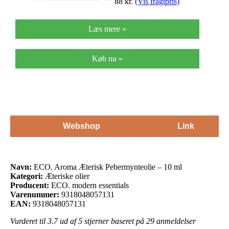
88
kr.
(Vis fragtpris)
Læs mere »
Køb nu »
Webshop
Link
Navn:
ECO. Aroma Æterisk Pebermynteolie – 10 ml
Kategori:
Æteriske olier
Producent:
ECO. modern essentials
Varenummer:
9318048057131
EAN:
9318048057131
Vurderet til
3.7
ud af 5 stjerner baseret på
29
anmeldelser