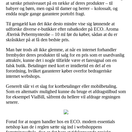
at sænke prisniveauet på en række af deres produkter – til
babyer og børn, men også til damer og herrer – kolossalt, og
endda nogle gange garantere portofri fragt.
Til gengæld kan det ikke desto mindre vise sig lønnende at
udforske diverse e-butikker efter rabatkoder på ECO. Aroma
Æterisk Pebermynteolie – 10 ml før du køber, sådan at du er
skråsikker på at få den bedste pris.
Man bør trods alt ikke glemme, at når en internet forhandler
frembyder deres produkter til salg for en pris som er usædvanlig
attraktiv, kunne det i nogle tilfælde være et faresignal om en
falsk butik. Betalinger med kort er imidlertid en del af en
forordning, hvilket garanterer køber overfor bedrageriske
internet webshops.
Generelt slår vi et slag for kortbetalinger eller mobilbetaling.
Som en alternativ mulighed kunne du bruge et afdragstilbud som
for eksempel ViaBill, såfremt du hellere vil afdrage regningen
senere.
Forud for at nogen handler hos en ECO. modern essentials
netshop kan de i reglen sætte sig ind i webshoppens