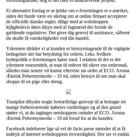
forretningsaftale, dog er det bare et tidskrævende projekt.
Et alternativt forslag er at tjekke om e-forretningen er e-mærket,
siden det burde være en sikring om at online firmaet accepterer
de officielle danske regler, tillige med at webshoppen
lejlighedsvis føres tilsyn med af fagmænd der forstår de
gældende regulativer. Det giver dig genvej til assistance, såfremt
du skulle få vanskeligheder ved din handel.
Ydermere tilråder vi at kunden er hensynstagende til de vigtigste
betingelser der har betydning for ordren, f.eks. hvilken
byttepolitik e-forretningen kører med. I relation til det er det
ydermere essesentielt, at man til enhver tid sikrer ens ordremail,
således man senere vil kunne eftervise sin ordre af ECO. Aroma
Æterisk Pebermynteolie – 10 ml, uden hensyn til om man skal
shoppe til en pige eller dreng.
Trustpilot tilbyder nogle fortræffelige genveje til at betragte ret
mange forhenværende køberes vurderinger og af den grund
støtter vi, at du iagttager netshoppens omtaler af ECO. Aroma
Æterisk Pebermynteolie – 10 ml forud for at du handler.
Facebook indebærer lige så vel de facto pæne metoder til at få
indtryk af internet webshoppens troværdighed. Her ser vi endda