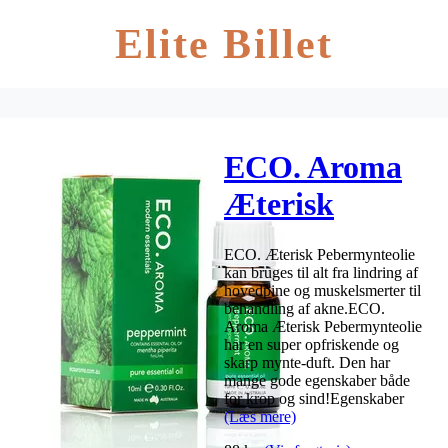
Elite Billet
ECO. Aroma
Æterisk
Pebermynteolie
ECO. Æterisk Pebermynteolie
– 10 ml
kan bruges til alt fra lindring af
hovedpine og muskelsmerter til
behandling af akne.ECO.
Aroma Æterisk Pebermynteolie
har en super opfriskende og
skarp mynte-duft. Den har
mange gode egenskaber både
for krop og sind!Egenskaber
(Læs mere)