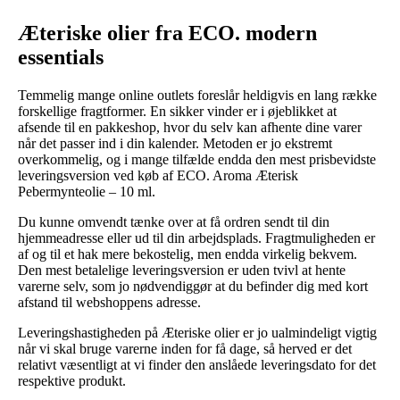
Æteriske olier fra ECO. modern
essentials
Temmelig mange online outlets foreslår heldigvis en lang række
forskellige fragtformer. En sikker vinder er i øjeblikket at
afsende til en pakkeshop, hvor du selv kan afhente dine varer
når det passer ind i din kalender. Metoden er jo ekstremt
overkommelig, og i mange tilfælde endda den mest prisbevidste
leveringsversion ved køb af ECO. Aroma Æterisk
Pebermynteolie – 10 ml.
Du kunne omvendt tænke over at få ordren sendt til din
hjemmeadresse eller ud til din arbejdsplads. Fragtmuligheden er
af og til et hak mere bekostelig, men endda virkelig bekvem.
Den mest betalelige leveringsversion er uden tvivl at hente
varerne selv, som jo nødvendiggør at du befinder dig med kort
afstand til webshoppens adresse.
Leveringshastigheden på Æteriske olier er jo ualmindeligt vigtig
når vi skal bruge varerne inden for få dage, så herved er det
relativt væsentligt at vi finder den anslåede leveringsdato for det
respektive produkt.