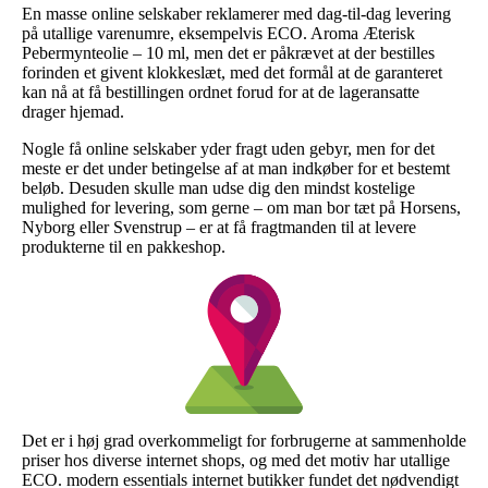
En masse online selskaber reklamerer med dag-til-dag levering
på utallige varenumre, eksempelvis ECO. Aroma Æterisk
Pebermynteolie – 10 ml, men det er påkrævet at der bestilles
forinden et givent klokkeslæt, med det formål at de garanteret
kan nå at få bestillingen ordnet forud for at de lageransatte
drager hjemad.
Nogle få online selskaber yder fragt uden gebyr, men for det
meste er det under betingelse af at man indkøber for et bestemt
beløb. Desuden skulle man udse dig den mindst kostelige
mulighed for levering, som gerne – om man bor tæt på Horsens,
Nyborg eller Svenstrup – er at få fragtmanden til at levere
produkterne til en pakkeshop.
Det er i høj grad overkommeligt for forbrugerne at sammenholde
priser hos diverse internet shops, og med det motiv har utallige
ECO. modern essentials internet butikker fundet det nødvendigt