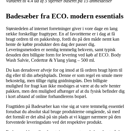
Vurderet til
4.4
ud af 5 stjerner baseret på
15
anmeldelser
Badesæber fra ECO. modern essentials
Størstedelen af internet forretninger giver i vore dage en lang
række forskellige fragttyper. En af favoritterne er i dag at få
bragt ordren til en pakkeshop, fordi du på den måde nemt kan
hente de købte produkter den dag der passer dig.
Leveringsmetoden er nemlig temmelig bekvem, samt typisk
desuden den billigste form for levering ved køb af ECO. Body
Wash Salvie, Cedertræ & Ylang ylang – 500 ml.
Du kan derudover afveje for og imod at få ordren bragt hjem til
dig eller til din arbejdsplads. Denne er som regel en smule mere
bekostelig, men tillige rigtig gnidningsløs. Den billigste
mulighed for fragt kan ikke modsiges at være at du selv henter
pakken, men den mulighed afhænger af at du fysisk befinder dig
i kort afstand af online forhandlerens bopæl.
Fragttiden på Badesæber kan vise sig at være temmelig essentiel
forudsat du absolut skal bruge produkterne omgående, så med
det formål er det altså på sin plads at vi kigger nærmere på den
forventede leveringsdato ved det respektive produkt.