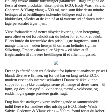
En lang række online forretninger garanterer 1 dags fragt på de
fleste af deres produkter, eksempelvis ECO. Body Wash Salvie,
Cedertræ & Ylang ylang – 500 ml, men som ikke desto mindre
betinges af at bestillingen indsendes tidligere end et fast
klokkeslæt, således at de kan nå at få varerne ud af døren inden
lagerpersonalet tager hjem.
Visse forhandlere på nettet tilbyder levering uden beregning,
men oftest er det forbeholdt når du køber for et konkret beløb.
Ellers burde du foretrække den prisbilligste fragtform, som i
mange tilfælde – uden hensyn til om man befinder sig nær
Silkeborg, Frederikshavn eller Skjern – vil blive at få
fragtmanden til at levere bestillingen til et afhentningssted.
Det er jo efterhånden ret fleksibelt for købere at analysere priser i
blandt diverse e-firmaer, og for det har en lang række ECO.
modern essentials internet selskaber i Danmark ikke kunne
slippe for at trykke udsalgspriserne på mange af deres varer – til
børn, og desuden også til kvinder og mænd – voldsomt, og
endda nogle gange præstere gratis fragt.
Dog kan det stadigvæk være indbringende at sammenholde
indtil flere e-forhandlere efter udsalg på ECO. Body Wash
Salvie, Cedertræ & Ylang ylang – 500 ml forud for at du køber,