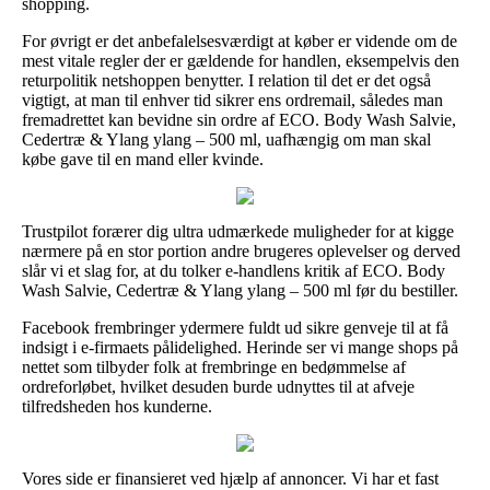
shopping.
For øvrigt er det anbefalelsesværdigt at køber er vidende om de
mest vitale regler der er gældende for handlen, eksempelvis den
returpolitik netshoppen benytter. I relation til det er det også
vigtigt, at man til enhver tid sikrer ens ordremail, således man
fremadrettet kan bevidne sin ordre af ECO. Body Wash Salvie,
Cedertræ & Ylang ylang – 500 ml, uafhængig om man skal
købe gave til en mand eller kvinde.
Trustpilot forærer dig ultra udmærkede muligheder for at kigge
nærmere på en stor portion andre brugeres oplevelser og derved
slår vi et slag for, at du tolker e-handlens kritik af ECO. Body
Wash Salvie, Cedertræ & Ylang ylang – 500 ml før du bestiller.
Facebook frembringer ydermere fuldt ud sikre genveje til at få
indsigt i e-firmaets pålidelighed. Herinde ser vi mange shops på
nettet som tilbyder folk at frembringe en bedømmelse af
ordreforløbet, hvilket desuden burde udnyttes til at afveje
tilfredsheden hos kunderne.
Vores side er finansieret ved hjælp af annoncer. Vi har et fast