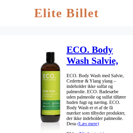
Elite Billet
ECO. Body
Wash Salvie,
Cedertræ &
ECO. Body Wash med Salvie,
Ylang ylang –
Cedertræ & Ylang ylang –
indeholder ikke sulfat og
500 ml
palmeolie. ECO. Badesæbe
uden palmeolie og sulfat tilfører
huden fugt og næring. ECO.
Body Wash er et af de få
mærker som tilbyder produkter,
der ikke indeholder palmeolie.
Desu
(Læs mere)