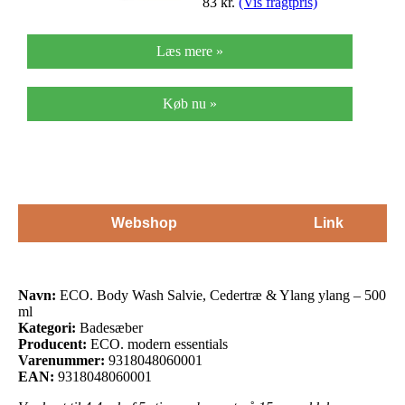
83
kr.
(Vis fragtpris)
Læs mere »
Køb nu »
Webshop
Link
Navn:
ECO. Body Wash Salvie, Cedertræ & Ylang ylang – 500
ml
Kategori:
Badesæber
Producent:
ECO. modern essentials
Varenummer:
9318048060001
EAN:
9318048060001