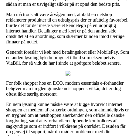
sådan at man er usvigeligt sikker på at opnå den bedste pris.
Man må trods alt være årvågen med, at ifald en netshop
reklamerer produkter til en udsalgspris der er ufattelig favorabel,
burde det for det meste være et kendetegn på en uoprigtig
internet handler. Betalinger med kort er på den anden side
omsluttet af en anordning, som skærmer kunden imod uærlige
firmaer på nettet.
Generelt foreslår vi køb med betalingskort eller MobilePay. Som
en anden løsning bør du bruge et tilbud som eksempelvis
ViaBill, for så vidt du har i sinde at godtgøre beløbet senere.
Før folk shopper hos en ECO. modern essentials e-forhandler
behøver man i reglen granske netshoppens vilkår, det er dog
oftest ikke særlig morsomt.
En nem løsning kunne måske være at kigge hvorvidt internet
shoppen er medlem af e-mærke ordningen, som almindeligvis er
en tryghed om at netshoppen anerkender den officielle danske
lovgivning, samt at e-forhandleren løbende kontrolleres af
sagkyndige som er indført i vilkårene på området. Desuden får
du genvej til support, når du møder problemer med din