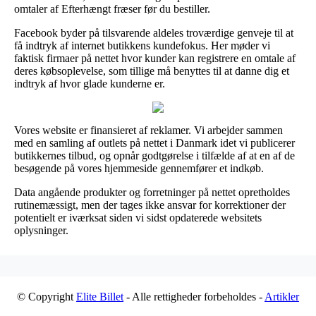
omtaler af Efterhængt fræser før du bestiller.
Facebook byder på tilsvarende aldeles troværdige genveje til at
få indtryk af internet butikkens kundefokus. Her møder vi
faktisk firmaer på nettet hvor kunder kan registrere en omtale af
deres købsoplevelse, som tillige må benyttes til at danne dig et
indtryk af hvor glade kunderne er.
Vores website er finansieret af reklamer. Vi arbejder sammen
med en samling af outlets på nettet i Danmark idet vi publicerer
butikkernes tilbud, og opnår godtgørelse i tilfælde af at en af de
besøgende på vores hjemmeside gennemfører et indkøb.
Data angående produkter og forretninger på nettet opretholdes
rutinemæssigt, men der tages ikke ansvar for korrektioner der
potentielt er iværksat siden vi sidst opdaterede websitets
oplysninger.
© Copyright
Elite Billet
- Alle rettigheder forbeholdes -
Artikler