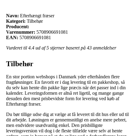
Navn:
Efterhængt fræser
Kategori:
Tilbehør
Producent:
Varenummer:
5708906691081
EAN:
5708906691081
Vurderet til
4.4
ud af 5 stjerner baseret på
43
anmeldelser
Tilbehør
En stor portion webshops i Danmark yder efterhånden flere
fragtløsninger. En favorit er i dag levering til en pakkeshop, så
du selv kan hente din pakke lige præcis når det passer ind i din
kalender. Leveringsformen er altså ret ligetil, og mange gange
desuden den mest prisbevidste form for levering ved køb af
Efterhængt fræser.
Du bør tillige udse dig at vælge at få leveret til dit hus eller ud til
dit arbejde. Løsningen er gennemsnitligt en anelse mere pebret,
men endvidere usædvanlig enkel. Den prisbilligste
leveringsversion vil dog i de fleste tilfælde være selv at hente