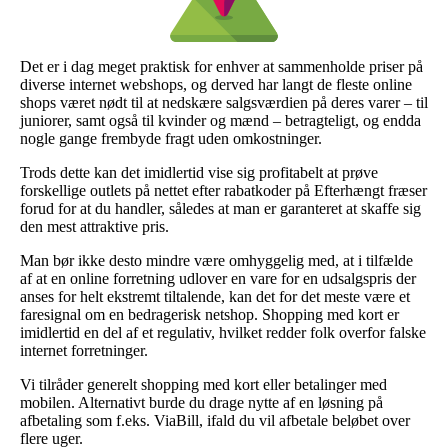
Det er i dag meget praktisk for enhver at sammenholde priser på
diverse internet webshops, og derved har langt de fleste online
shops været nødt til at nedskære salgsværdien på deres varer – til
juniorer, samt også til kvinder og mænd – betragteligt, og endda
nogle gange frembyde fragt uden omkostninger.
Trods dette kan det imidlertid vise sig profitabelt at prøve
forskellige outlets på nettet efter rabatkoder på Efterhængt fræser
forud for at du handler, således at man er garanteret at skaffe sig
den mest attraktive pris.
Man bør ikke desto mindre være omhyggelig med, at i tilfælde
af at en online forretning udlover en vare for en udsalgspris der
anses for helt ekstremt tiltalende, kan det for det meste være et
faresignal om en bedragerisk netshop. Shopping med kort er
imidlertid en del af et regulativ, hvilket redder folk overfor falske
internet forretninger.
Vi tilråder generelt shopping med kort eller betalinger med
mobilen. Alternativt burde du drage nytte af en løsning på
afbetaling som f.eks. ViaBill, ifald du vil afbetale beløbet over
flere uger.