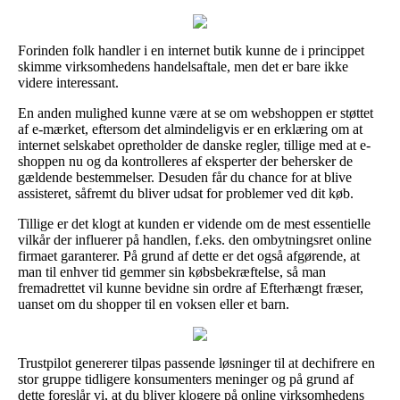
Forinden folk handler i en internet butik kunne de i princippet
skimme virksomhedens handelsaftale, men det er bare ikke
videre interessant.
En anden mulighed kunne være at se om webshoppen er støttet
af e-mærket, eftersom det almindeligvis er en erklæring om at
internet selskabet opretholder de danske regler, tillige med at e-
shoppen nu og da kontrolleres af eksperter der behersker de
gældende bestemmelser. Desuden får du chance for at blive
assisteret, såfremt du bliver udsat for problemer ved dit køb.
Tillige er det klogt at kunden er vidende om de mest essentielle
vilkår der influerer på handlen, f.eks. den ombytningsret online
firmaet garanterer. På grund af dette er det også afgørende, at
man til enhver tid gemmer sin købsbekræftelse, så man
fremadrettet vil kunne bevidne sin ordre af Efterhængt fræser,
uanset om du shopper til en voksen eller et barn.
Trustpilot genererer tilpas passende løsninger til at dechifrere en
stor gruppe tidligere konsumenters meninger og på grund af
dette foreslår vi, at du bliver klogere på online virksomhedens