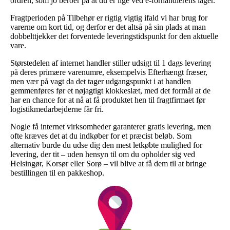
ordren, som jo beroer på at du er lige ved e-forhandlerens lager.
Fragtperioden på Tilbehør er rigtig vigtig ifald vi har brug for
varerne om kort tid, og derfor er det altså på sin plads at man
dobbelttjekker det forventede leveringstidspunkt for den aktuelle
vare.
Størstedelen af internet handler stiller udsigt til 1 dags levering
på deres primære varenumre, eksempelvis Efterhængt fræser,
men vær på vagt da det tager udgangspunkt i at handlen
gemmenføres før et nøjagtigt klokkeslæt, med det formål at de
har en chance for at nå at få produktet hen til fragtfirmaet før
logistikmedarbejderne får fri.
Nogle få internet virksomheder garanterer gratis levering, men
ofte kræves det at du indkøber for et præcist beløb. Som
alternativ burde du udse dig den mest letkøbte mulighed for
levering, der tit – uden hensyn til om du opholder sig ved
Helsingør, Korsør eller Sorø – vil blive at få dem til at bringe
bestillingen til en pakkeshop.