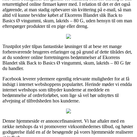
returrettighed online firmaet kører med. I relation til det er det også
afgørende, at man stadig opbevarer sin kvittering på e-mail, så man
altid vil kunne bevidne købet af Ekorrens Blandet slik Back to
Basics Ø vingummi, skum, lakrids – 80 G, uden hensyn til om man
efterspørger produkter til en pige eller dreng.
Trustpilot yder tilpas fantastiske løsninger til at bese ret mange
forhenværende brugeres erfaringer og på grund af dette tilrådes det,
at du sonderer online forretningens bedømmelser af Ekorrens
Blandet slik Back to Basics Ø vingummi, skum, lakrids – 80 G før
du handler.
Facebook leverer ydermere egentlig relevante muligheder for at få
indsigt i internet webshoppens popularitet. Herinde møder vi endda
internet webshops som tilbyder kunderne at meddele en
bedømmelse af ordreforløbet, som lige så vel bør udnyttes til
afvejning af tilfredsheden hos kunderne.
Denne hjemmeside er annoncefinansieret. Vi har aftaler med en
række netshops da vi promoverer virksomhedernes tilbud, og høster
godtgørelse ifald en af de besøgende på vores hjemmeside realiserer