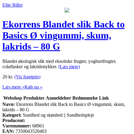
Elite Billet
Ekorrens Blandet slik Back to
Basics Ø vingummi, skum,
lakrids – 80 G
Blandet økologisk slik med eksotiske frugter, yoghurtfrugter,
colaflasker og lakridsstykker.
(Læs mere)
20
kr.
(Vis fragtpris)
Læs mere »
Køb nu »
Webshop
Produkter
Anmeldelser
Bedømmelse
Link
Navn:
Ekorrens Blandet slik Back to Basics Ø vingummi, skum,
lakrids – 80 G
Kategori:
Sundhed og skønhed || Sundhedspleje
Producent:
Varenummer:
68961
EAN:
7350043520403