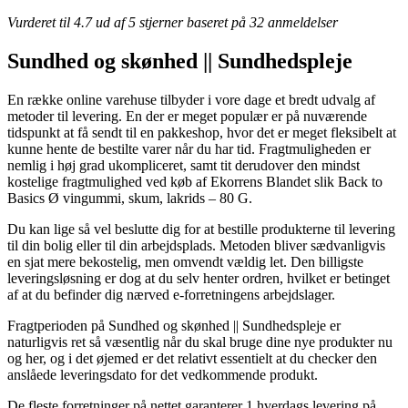
Vurderet til
4.7
ud af 5 stjerner baseret på
32
anmeldelser
Sundhed og skønhed || Sundhedspleje
En række online varehuse tilbyder i vore dage et bredt udvalg af
metoder til levering. En der er meget populær er på nuværende
tidspunkt at få sendt til en pakkeshop, hvor det er meget fleksibelt at
kunne hente de bestilte varer når du har tid. Fragtmuligheden er
nemlig i høj grad ukompliceret, samt tit derudover den mindst
kostelige fragtmulighed ved køb af Ekorrens Blandet slik Back to
Basics Ø vingummi, skum, lakrids – 80 G.
Du kan lige så vel beslutte dig for at bestille produkterne til levering
til din bolig eller til din arbejdsplads. Metoden bliver sædvanligvis
en sjat mere bekostelig, men omvendt vældig let. Den billigste
leveringsløsning er dog at du selv henter ordren, hvilket er betinget
af at du befinder dig nærved e-forretningens arbejdslager.
Fragtperioden på Sundhed og skønhed || Sundhedspleje er
naturligvis ret så væsentlig når du skal bruge dine nye produkter nu
og her, og i det øjemed er det relativt essentielt at du checker den
anslåede leveringsdato for det vedkommende produkt.
De fleste forretninger på nettet garanterer 1 hverdags levering på