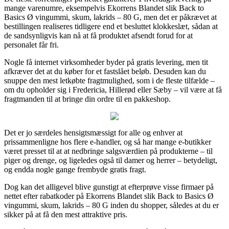
mange varenumre, eksempelvis Ekorrens Blandet slik Back to
Basics Ø vingummi, skum, lakrids – 80 G, men det er påkrævet at
bestillingen realiseres tidligere end et besluttet klokkeslæt, sådan at
de sandsynligvis kan nå at få produktet afsendt forud for at
personalet får fri.
Nogle få internet virksomheder byder på gratis levering, men tit
afkræver det at du køber for et fastslået beløb. Desuden kan du
snuppe den mest letkøbte fragtmulighed, som i de fleste tilfælde –
om du opholder sig i Fredericia, Hillerød eller Sæby – vil være at få
fragtmanden til at bringe din ordre til en pakkeshop.
Det er jo særdeles hensigtsmæssigt for alle og enhver at
prissammenligne hos flere e-handler, og så har mange e-butikker
været presset til at at nedbringe salgsværdien på produkterne – til
piger og drenge, og ligeledes også til damer og herrer – betydeligt,
og endda nogle gange frembyde gratis fragt.
Dog kan det alligevel blive gunstigt at efterprøve visse firmaer på
nettet efter rabatkoder på Ekorrens Blandet slik Back to Basics Ø
vingummi, skum, lakrids – 80 G inden du shopper, således at du er
sikker på at få den mest attraktive pris.