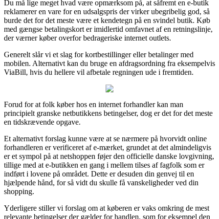
Du må lige meget hvad være opmærksom på, at såfremt en e-butik
reklamerer en vare for en udsalgspris der virker ubegribelig god, så
burde det for det meste være et kendetegn på en svindel butik. Køb
med gængse betalingskort er imidlertid omfavnet af en retningslinje,
der værner køber overfor bedrageriske internet outlets.
Generelt slår vi et slag for kortbestillinger eller betalinger med
mobilen. Alternativt kan du bruge en afdragsordning fra eksempelvis
ViaBill, hvis du hellere vil afbetale regningen ude i fremtiden.
Forud for at folk køber hos en internet forhandler kan man
principielt granske netbutikkens betingelser, dog er det for det meste
en tidskrævende opgave.
Et alternativt forslag kunne være at se nærmere på hvorvidt online
forhandleren er verificeret af e-mærket, grundet at det almindeligvis
er et sympol på at netshoppen føjer den officielle danske lovgivning,
tillige med at e-butikken en gang i mellem tilses af fagfolk som er
indført i lovene på området. Dette er desuden din genvej til en
hjælpende hånd, for så vidt du skulle få vanskeligheder ved din
shopping.
Yderligere stiller vi forslag om at køberen er vaks omkring de mest
relevante betingelser der gælder for handlen, som for eksempel den