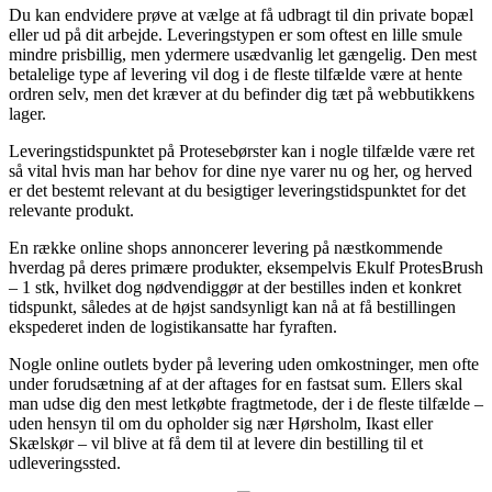
Du kan endvidere prøve at vælge at få udbragt til din private bopæl
eller ud på dit arbejde. Leveringstypen er som oftest en lille smule
mindre prisbillig, men ydermere usædvanlig let gængelig. Den mest
betalelige type af levering vil dog i de fleste tilfælde være at hente
ordren selv, men det kræver at du befinder dig tæt på webbutikkens
lager.
Leveringstidspunktet på Protesebørster kan i nogle tilfælde være ret
så vital hvis man har behov for dine nye varer nu og her, og herved
er det bestemt relevant at du besigtiger leveringstidspunktet for det
relevante produkt.
En række online shops annoncerer levering på næstkommende
hverdag på deres primære produkter, eksempelvis Ekulf ProtesBrush
– 1 stk, hvilket dog nødvendiggør at der bestilles inden et konkret
tidspunkt, således at de højst sandsynligt kan nå at få bestillingen
ekspederet inden de logistikansatte har fyraften.
Nogle online outlets byder på levering uden omkostninger, men ofte
under forudsætning af at der aftages for en fastsat sum. Ellers skal
man udse dig den mest letkøbte fragtmetode, der i de fleste tilfælde –
uden hensyn til om du opholder sig nær Hørsholm, Ikast eller
Skælskør – vil blive at få dem til at levere din bestilling til et
udleveringssted.