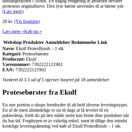
tandlægeskolen i Århus. En daglig rengøring af protesen bevarer
protesens originalfarve. Den lyse børste anvendes til at børste yde
(Læs mere)
28
kr.
(Vis fragtpris)
Læs mere »
Køb nu »
Webshop
Produkter
Anmeldelser
Bedømmelse
Link
Navn:
Ekulf ProtesBrush – 1 stk
Kategori:
Protesebørster
Producent:
Ekulf
Varenummer:
7392222121902
EAN:
7392222121902
Vurderet til
3.5
ud af 5 stjerner baseret på
18
anmeldelser
Protesebørster fra Ekulf
En stor portion e-shops frembyder til alt held diverse leveringstyper.
En af de mest almindelige er nu til dags at få leveret til en
pakkeshop, fordi du på den måde nemt kan hente dine produkter når
du har tid. Fragttypen er jo virkelig enkel, samt tit tillige den mindst
kostelige leveringsløsning ved køb af Ekulf ProtesBrush – 1 stk.