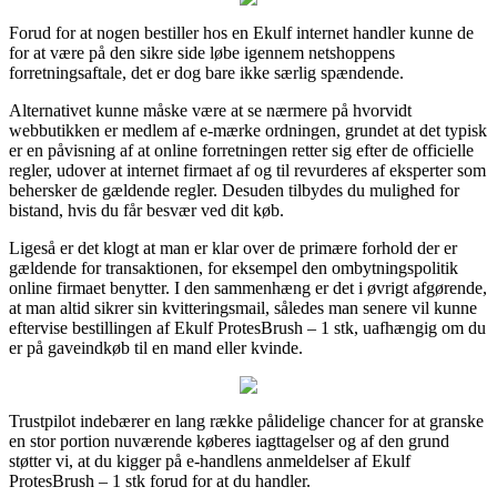
Forud for at nogen bestiller hos en Ekulf internet handler kunne de
for at være på den sikre side løbe igennem netshoppens
forretningsaftale, det er dog bare ikke særlig spændende.
Alternativet kunne måske være at se nærmere på hvorvidt
webbutikken er medlem af e-mærke ordningen, grundet at det typisk
er en påvisning af at online forretningen retter sig efter de officielle
regler, udover at internet firmaet af og til revurderes af eksperter som
behersker de gældende regler. Desuden tilbydes du mulighed for
bistand, hvis du får besvær ved dit køb.
Ligeså er det klogt at man er klar over de primære forhold der er
gældende for transaktionen, for eksempel den ombytningspolitik
online firmaet benytter. I den sammenhæng er det i øvrigt afgørende,
at man altid sikrer sin kvitteringsmail, således man senere vil kunne
eftervise bestillingen af Ekulf ProtesBrush – 1 stk, uafhængig om du
er på gaveindkøb til en mand eller kvinde.
Trustpilot indebærer en lang række pålidelige chancer for at granske
en stor portion nuværende køberes iagttagelser og af den grund
støtter vi, at du kigger på e-handlens anmeldelser af Ekulf
ProtesBrush – 1 stk forud for at du handler.