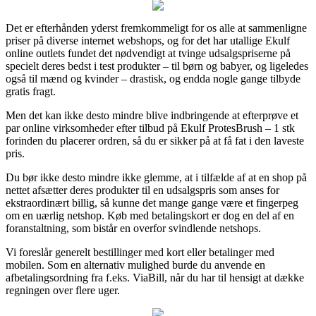
Det er efterhånden yderst fremkommeligt for os alle at sammenligne
priser på diverse internet webshops, og for det har utallige Ekulf
online outlets fundet det nødvendigt at tvinge udsalgspriserne på
specielt deres bedst i test produkter – til børn og babyer, og ligeledes
også til mænd og kvinder – drastisk, og endda nogle gange tilbyde
gratis fragt.
Men det kan ikke desto mindre blive indbringende at efterprøve et
par online virksomheder efter tilbud på Ekulf ProtesBrush – 1 stk
forinden du placerer ordren, så du er sikker på at få fat i den laveste
pris.
Du bør ikke desto mindre ikke glemme, at i tilfælde af at en shop på
nettet afsætter deres produkter til en udsalgspris som anses for
ekstraordinært billig, så kunne det mange gange være et fingerpeg
om en uærlig netshop. Køb med betalingskort er dog en del af en
foranstaltning, som bistår en overfor svindlende netshops.
Vi foreslår generelt bestillinger med kort eller betalinger med
mobilen. Som en alternativ mulighed burde du anvende en
afbetalingsordning fra f.eks. ViaBill, når du har til hensigt at dække
regningen over flere uger.