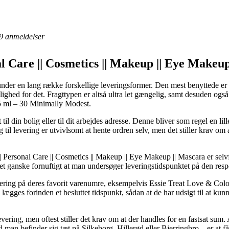
9
anmeldelser
l Care || Cosmetics || Makeup || Eye Makeup
under en lang række forskellige leveringsformer. Den mest benyttede er l
ghed for det. Fragttypen er altså ultra let gængelig, samt desuden også 
5 ml – 30 Minimally Modest.
til din bolig eller til dit arbejdes adresse. Denne bliver som regel en l
il levering er utvivlsomt at hente ordren selv, men det stiller krav om 
Personal Care || Cosmetics || Makeup || Eye Makeup || Mascara er selvfø
et ganske fornuftigt at man undersøger leveringstidspunktet på den resp
evering på deres favorit varenumre, eksempelvis Essie Treat Love & Col
lægges forinden et besluttet tidspunkt, sådan at de har udsigt til at kunn
vering, men oftest stiller det krav om at der handles for en fastsat sum.
 man befinder sig tæt på Silkeborg, Hillerød eller Bjerringbro – er at få 