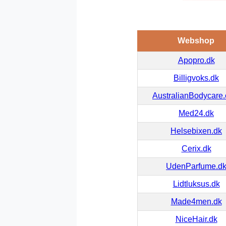
Webshop
Apopro.dk
Billigvoks.dk
AustralianBodycare
Med24.dk
Helsebixen.dk
Cerix.dk
UdenParfume.d
Lidtluksus.dk
Made4men.dk
NiceHair.dk