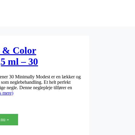
e & Color
5 ml – 30
st
hener 30 Minimally Modest er en lækker og
r som neglebehandling. Et helt perfekt
ige negle. Denne neglepleje tilfører en
s mere)
nu »