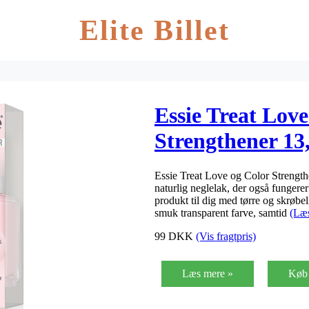
Elite Billet
Essie Treat Lov
Strengthener 13,
Minimally Mode
Essie Treat Love og Color Strengt
naturlig neglelak, der også fungere
produkt til dig med tørre og skrøbel
smuk transparent farve, samtid
(Læ
99
DKK
(Vis fragtpris)
Læs mere »
Køb 