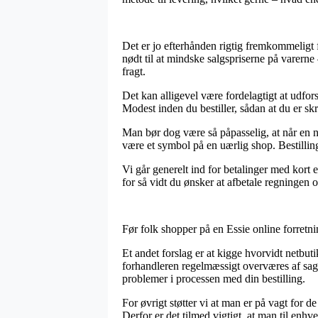
Det er jo efterhånden rigtig fremkommeligt fo
nødt til at mindske salgspriserne på varern
fragt.
Det kan alligevel være fordelagtigt at udfo
Modest inden du bestiller, sådan at du er skr
Man bør dog være så påpasselig, at når en ne
være et symbol på en uærlig shop. Bestilling
Vi går generelt ind for betalinger med kort 
for så vidt du ønsker at afbetale regningen 
Før folk shopper på en Essie online forretn
Et andet forslag er at kigge hvorvidt netbut
forhandleren regelmæssigt overværes af sagk
problemer i processen med din bestilling.
For øvrigt støtter vi at man er på vagt for d
Derfor er det tilmed vigtigt, at man til enh