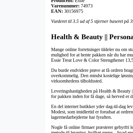
Producent:
Essie
Varenummer:
74973
EAN:
30156975
Vurderet til
3.5
ud af 5 stjerner baseret på
3
Health & Beauty || Persona
Mange online forretninger tildeler nu om st
mulighed for at hente pakken når du har muli
Essie Treat Love & Color Strengthener 13,
Du burde endvidere prøve at få ordren bragt 
overkommelig. Den mindst kostelige løsning t
virksomhedens tilholdssted.
Leveringshastigheden på Health & Beauty || 
for pakken inden for få dage, så herved er d
En del internet butikker yder dag-til-dag l
Modest, som imidlertid er forudsat at ordren 
lagermedarbejderne har fyraften.
Nogle få online firmaer præsterer gebyrfri le
metode til levering, hvilket gerne – hvad end