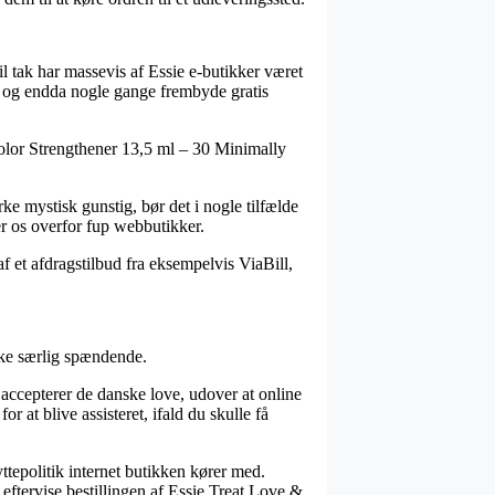
il tak har massevis af Essie e-butikker været
t, og endda nogle gange frembyde gratis
 Color Strengthener 13,5 ml – 30 Minimally
ke mystisk gunstig, bør det i nogle tilfælde
er os overfor fup webbutikker.
f et afdragstilbud fra eksempelvis ViaBill,
kke særlig spændende.
 accepterer de danske love, udover at online
at blive assisteret, ifald du skulle få
yttepolitik internet butikken kører med.
 eftervise bestillingen af Essie Treat Love &