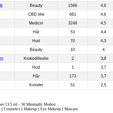
dk
Beauty
1566
4,6
CBD olie
661
4,6
Medicin
3248
4,5
Hår
53
4,4
Hud
70
4,3
Beauty
10
4
om
Krokodilleolie
2
3,8
Hud
1
3,7
Hår
173
3,7
Kvinder
51
2,5
ner 13,5 ml – 30 Minimally Modest
 || Cosmetics || Makeup || Eye Makeup || Mascara