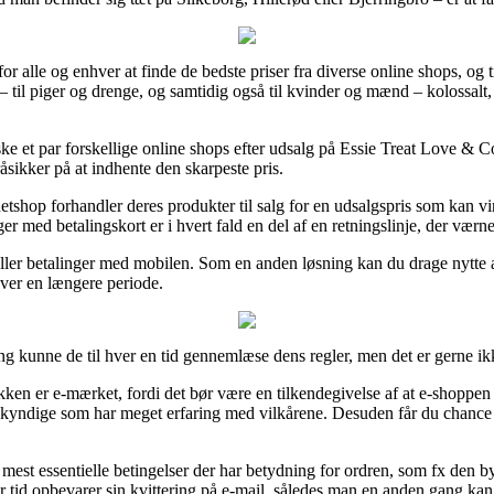
r alle og enhver at finde de bedste priser fra diverse online shops, og t
e – til piger og drenge, og samtidig også til kvinder og mænd – kolossal
rske et par forskellige online shops efter udsalg på Essie Treat Love &
åsikker på at indhente den skarpeste pris.
tshop forhandler deres produkter til salg for en udsalgspris som kan vir
er med betalingskort er i hvert fald en del af en retningslinje, der værn
eller betalinger med mobilen. Som en anden løsning kan du drage nytte a
over en længere periode.
ing kunne de til hver en tid gennemlæse dens regler, men det er gerne i
ikken er e-mærket, fordi det bør være en tilkendegivelse af at e-shoppen
yndige som har meget erfaring med vilkårene. Desuden får du chance for 
e mest essentielle betingelser der har betydning for ordren, som fx den b
ver tid opbevarer sin kvittering på e-mail, således man en anden gang kan