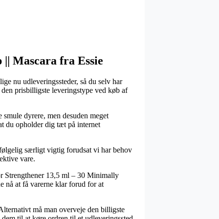
 || Mascara fra Essie
ige nu udleveringssteder, så du selv har
den prisbilligste leveringstype ved køb af
ille smule dyrere, men desuden meget
at du opholder dig tæt på internet
lgelig særligt vigtig forudsat vi har behov
ektive vare.
or Strengthener 13,5 ml – 30 Minimally
e nå at få varerne klar forud for at
 Alternativt må man overveje den billigste
dem til at køre ordren til et udleveringssted.