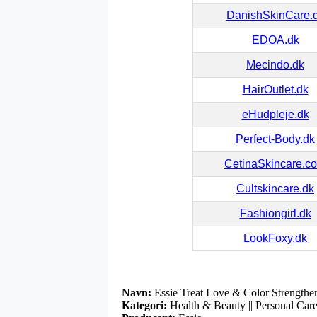
DanishSkinCare.
EDOA.dk
Mecindo.dk
HairOutlet.dk
eHudpleje.dk
Perfect-Body.dk
CetinaSkincare.c
Cultskincare.dk
Fashiongirl.dk
LookFoxy.dk
Navn:
Essie Treat Love & Color Strengthe
Kategori:
Health & Beauty || Personal Care