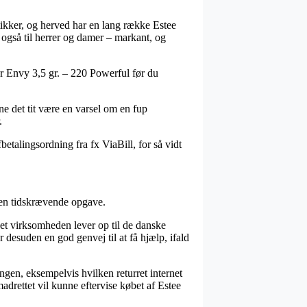
tikker, og herved har en lang række Estee
 også til herrer og damer – markant, og
or Envy 3,5 gr. – 220 Powerful før du
ne det tit være en varsel om en fup
.
etalingsordning fra fx ViaBill, for så vidt
t en tidskrævende opgave.
rnet virksomheden lever op til de danske
 desuden en god genvej til at få hjælp, ifald
ngen, eksempelvis hvilken returret internet
adrettet vil kunne eftervise købet af Estee