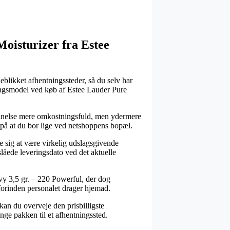
Moisturizer fra Estee
eblikket afhentningssteder, så du selv har
eringsmodel ved køb af Estee Lauder Pure
en anelse mere omkostningsfuld, men ydermere
 på at du bor lige ved netshoppens bopæl.
e sig at være virkelig udslagsgivende
slåede leveringsdato ved det aktuelle
nvy 3,5 gr. – 220 Powerful, der dog
 forinden personalet drager hjemad.
 kan du overveje den prisbilligste
inge pakken til et afhentningssted.