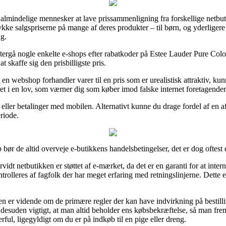
 almindelige mennesker at lave prissammenligning fra forskellige netbu
ykke salgspriserne på mange af deres produkter – til børn, og yderligere
g.
tergå nogle enkelte e-shops efter rabatkoder på Estee Lauder Pure Col
 skaffe sig den prisbilligste pris.
n webshop forhandler varer til en pris som er urealistisk attraktiv, kun
t i en lov, som værner dig som køber imod falske internet foretagender
eller betalinger med mobilen. Alternativt kunne du drage fordel af en afb
eriode.
bør de altid overveje e-butikkens handelsbetingelser, det er dog oftes
vidt netbutikken er støttet af e-mærket, da det er en garanti for at inte
trolleres af fagfolk der har meget erfaring med retningslinjerne. Dette er
en er vidende om de primære regler der kan have indvirkning på bestilli
 desuden vigtigt, at man altid beholder ens købsbekræftelse, så man frem
ul, ligegyldigt om du er på indkøb til en pige eller dreng.