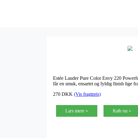
Estée Lauder Pure Color Envy 220 Powerful 
får en smuk, ensartet og fyldig finish lige f
270
DKK
(Vis fragtpris)
Læs mere »
Køb nu »