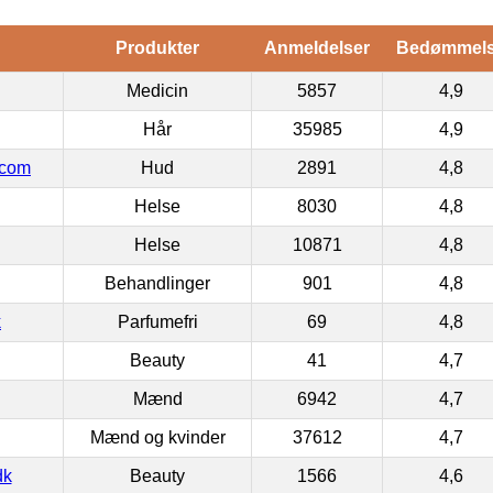
Produkter
Anmeldelser
Bedømmel
Medicin
5857
4,9
Hår
35985
4,9
.com
Hud
2891
4,8
Helse
8030
4,8
Helse
10871
4,8
Behandlinger
901
4,8
k
Parfumefri
69
4,8
Beauty
41
4,7
Mænd
6942
4,7
Mænd og kvinder
37612
4,7
dk
Beauty
1566
4,6