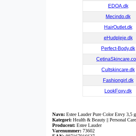
EDOA.dk
Mecindo.dk
HairOutlet.dk
eHudpleje.dk
Perfect-Body.dk
CetinaSkincare.c
Cultskincare.dk
Fashiongirl.dk
LookFoxy.dk
Navn:
Estee Lauder Pure Color Envy 3,5 g
Kategori:
Health & Beauty || Personal Care 
Producent:
Estee Lauder
Varenummer:
73602