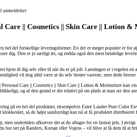
6
anmeldelser
 Care || Cosmetics || Skin Care || Lotion & 
 hel del forskellige leveringsformer. En der er meget populær er for øj
asser dig. Den er jo særligt let, og endda også den mest betalelige lev
t hjem til dig selv eller til når du er på job. Løsningen er i regelen 
smulighed vil dog altid være at du selv henter varerne, men dette beroer
Personal Care || Cosmetics || Skin Care || Lotion & Moisturizer kan vis
likkeligt, og af den grund er det relativt på sin plads at man ser den an
levering på en hel del produkter, eksempelvis Estee Lauder Pure Color E
klokkeslæt, så de højst sandsynligt kan nå at få produktet distribueret
gt, men undertiden afkræver det at du aftager for en fastsat pris. I øvrigt
u bor tæt på Randers, Korsør eller Vojens – vil blive at få dem til at br