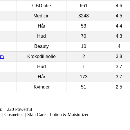
CBD olie
661
4,6
Medicin
3248
4,5
Hår
53
4,4
Hud
70
4,3
Beauty
10
4
om
Krokodilleolie
2
3,8
Hud
1
3,7
Hår
173
3,7
Kvinder
51
2,5
r. – 220 Powerful
|| Cosmetics || Skin Care || Lotion & Moisturizer