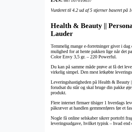
EAN:
887167016637
Vurderet til
4.2
ud af 5 stjerner baseret på
1
Health & Beauty || Personal
Lauder
Temmelig mange e-forretninger giver i dag en
mulighed for at hente pakken lige når det p
Color Envy 3,5 gr. – 220 Powerful.
Du kan på samme måde prøve at få det levere
virkelig simpel. Den mest letkøbte levering
Leveringshastigheden på Health & Beauty || 
forudsat du står og skal bruge din pakke øjeb
produkt.
Flere internet firmaer tilsiger 1 hverdags 
påkræver at handlen gemmenføres før et fast 
Nogle få online selskaber sikrer portofri fra
leveringsudgave, hvilket typisk – hvad end d