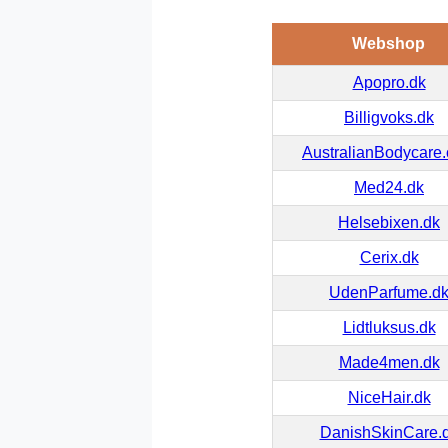
Webshop
Apopro.dk
Billigvoks.dk
AustralianBodycare
Med24.dk
Helsebixen.dk
Cerix.dk
UdenParfume.d
Lidtluksus.dk
Made4men.dk
NiceHair.dk
DanishSkinCare.