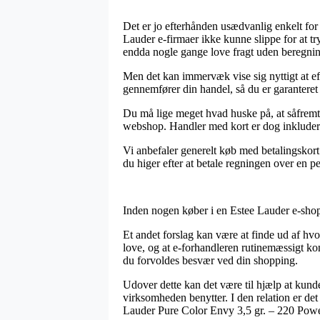
Det er jo efterhånden usædvanlig enkelt for
Lauder e-firmaer ikke kunne slippe for at tr
endda nogle gange love fragt uden beregnin
Men det kan immervæk vise sig nyttigt at ef
gennemfører din handel, så du er garanteret at
Du må lige meget hvad huske på, at såfremt e
webshop. Handler med kort er dog inkludere
Vi anbefaler generelt køb med betalingskort 
du higer efter at betale regningen over en p
Inden nogen køber i en Estee Lauder e-shop 
Et andet forslag kan være at finde ud af hvor
love, og at e-forhandleren rutinemæssigt kon
du forvoldes besvær ved din shopping.
Udover dette kan det være til hjælp at kund
virksomheden benytter. I den relation er det
Lauder Pure Color Envy 3,5 gr. – 220 Powerf