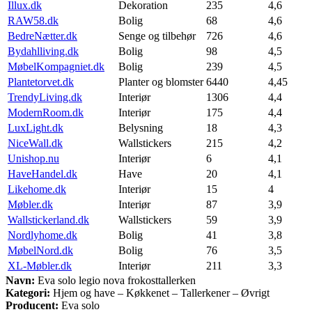
Illux.dk
Dekoration
235
4,6
RAW58.dk
Bolig
68
4,6
BedreNætter.dk
Senge og tilbehør
726
4,6
Bydahlliving.dk
Bolig
98
4,5
MøbelKompagniet.dk
Bolig
239
4,5
Plantetorvet.dk
Planter og blomster
6440
4,45
TrendyLiving.dk
Interiør
1306
4,4
ModernRoom.dk
Interiør
175
4,4
LuxLight.dk
Belysning
18
4,3
NiceWall.dk
Wallstickers
215
4,2
Unishop.nu
Interiør
6
4,1
HaveHandel.dk
Have
20
4,1
Likehome.dk
Interiør
15
4
Møbler.dk
Interiør
87
3,9
Wallstickerland.dk
Wallstickers
59
3,9
Nordlyhome.dk
Bolig
41
3,8
MøbelNord.dk
Bolig
76
3,5
XL-Møbler.dk
Interiør
211
3,3
Navn:
Eva solo legio nova frokosttallerken
Kategori:
Hjem og have – Køkkenet – Tallerkener – Øvrigt
Producent:
Eva solo