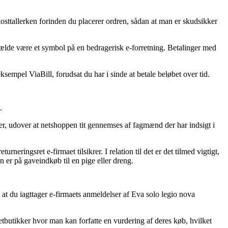
okosttallerken forinden du placerer ordren, sådan at man er skudsikker
ilfælde være et symbol på en bedragerisk e-forretning. Betalinger med
sempel ViaBill, forudsat du har i sinde at betale beløbet over tid.
.
r, udover at netshoppen tit gennemses af fagmænd der har indsigt i
eringsret e-firmaet tilsikrer. I relation til det er det tilmed vigtigt,
 er på gaveindkøb til en pige eller dreng.
at du iagttager e-firmaets anmeldelser af Eva solo legio nova
etbutikker hvor man kan forfatte en vurdering af deres køb, hvilket