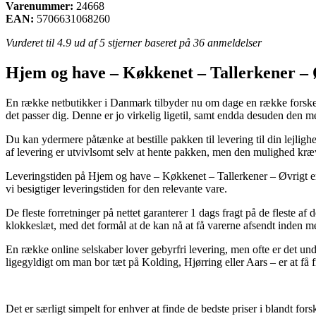
Varenummer:
24668
EAN:
5706631068260
Vurderet til
4.9
ud af 5 stjerner baseret på
36
anmeldelser
Hjem og have – Køkkenet – Tallerkener – Ø
En række netbutikker i Danmark tilbyder nu om dage en række forskellig
det passer dig. Denne er jo virkelig ligetil, samt endda desuden den me
Du kan ydermere påtænke at bestille pakken til levering til din lejligh
af levering er utvivlsomt selv at hente pakken, men den mulighed kræv
Leveringstiden på Hjem og have – Køkkenet – Tallerkener – Øvrigt er se
vi besigtiger leveringstiden for den relevante vare.
De fleste forretninger på nettet garanterer 1 dags fragt på de fleste a
klokkeslæt, med det formål at de kan nå at få varerne afsendt inden me
En række online selskaber lover gebyrfri levering, men ofte er det un
ligegyldigt om man bor tæt på Kolding, Hjørring eller Aars – er at få fra
Det er særligt simpelt for enhver at finde de bedste priser i blandt fors