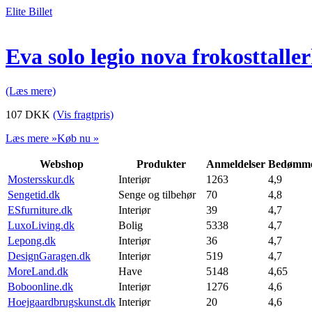
Elite Billet
Eva solo legio nova frokosttalle
(Læs mere)
107
DKK
(Vis fragtpris)
Læs mere »
Køb nu »
Webshop
Produkter
Anmeldelser
Bedømme
Mostersskur.dk
Interiør
1263
4,9
Sengetid.dk
Senge og tilbehør
70
4,8
ESfurniture.dk
Interiør
39
4,7
LuxoLiving.dk
Bolig
5338
4,7
Lepong.dk
Interiør
36
4,7
DesignGaragen.dk
Interiør
519
4,7
MoreLand.dk
Have
5148
4,65
Boboonline.dk
Interiør
1276
4,6
Hoejgaardbrugskunst.dk
Interiør
20
4,6