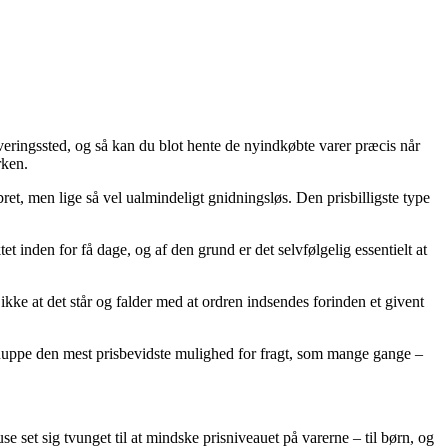
everingssted, og så kan du blot hente de nyindkøbte varer præcis når
rken.
bret, men lige så vel ualmindeligt gnidningsløs. Den prisbilligste type
 inden for få dage, og af den grund er det selvfølgelig essentielt at
 ikke at det står og falder med at ordren indsendes forinden et givent
 snuppe den mest prisbevidste mulighed for fragt, som mange gange –
use set sig tvunget til at mindske prisniveauet på varerne – til børn, og