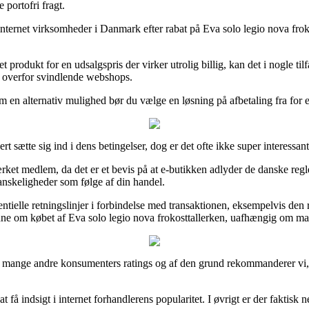
 portofri fragt.
re internet virksomheder i Danmark efter rabat på Eva solo legio nova fr
 produkt for en udsalgspris der virker utrolig billig, kan det i nogle t
en overfor svindlende webshops.
m en alternativ mulighed bør du vælge en løsning på afbetaling fra for ek
ert sætte sig ind i dens betingelser, dog er det ofte ikke super interessant
t medlem, da det er et bevis på at e-butikken adlyder de danske regle
vanskeligheder som følge af din handel.
elle retningslinjer i forbindelse med transaktionen, eksempelvis den return
dne om købet af Eva solo legio nova frokosttallerken, uafhængig om man
nske mange andre konsumenters ratings og af den grund rekommanderer vi, 
 indsigt i internet forhandlerens popularitet. I øvrigt er der faktisk n