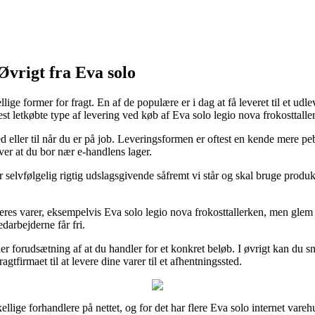
vrigt fra Eva solo
e former for fragt. En af de populære er i dag at få leveret til et udl
st letkøbte type af levering ved køb af Eva solo legio nova frokosttalle
ed eller til når du er på job. Leveringsformen er oftest en kende mere pe
er at du bor nær e-handlens lager.
lvfølgelig rigtig udslagsgivende såfremt vi står og skal bruge produktet
f deres varer, eksempelvis Eva solo legio nova frokosttallerken, men glem
darbejderne får fri.
der forudsætning af at du handler for et konkret beløb. I øvrigt kan du
gtfirmaet til at levere dine varer til et afhentningssted.
kellige forhandlere på nettet, og for det har flere Eva solo internet vareh