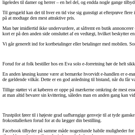
ligeledes til damer og herrer – en hel del, og endda nogle gange tilbyde
Til gengæld kan det til hver en tid vise sig gunstigt at efterprøve fle
på at modtage den mest attraktive pris.
Man bør imidlertid ikke undervurdere, at såfremt en butik annoncerer et
kort er på den anden side omsluttet af en vedtægt, hvilket beskytter 
Vi går generelt ind for kortbetalinger eller betalinger med mobilen. So
Forud for at folk bestiller hos en Eva solo e-forretning bør de helt sikk
En anden løsning kunne være at bemærke hvorvidt e-handlen er e-mærke
de gældende vilkår. Dette er en god anledning til bistand, når du får 
Tillige støtter vi at køberen er oppe på mærkerne omkring de mest essenti
at man altid bevarer sin kvittering, således man en anden gang kan vi
Trustpilot fører til i højeste grad uafhængige genveje til at tyde ga
frokosttallerken forud for at du lægger din bestilling.
Facebook tilbyder på samme måde nogenlunde habile muligheder for at få