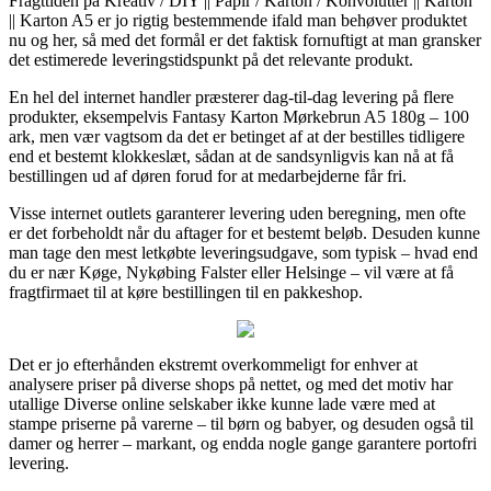
Fragttiden på Kreativ / DIY || Papir / Karton / Konvolutter || Karton
|| Karton A5 er jo rigtig bestemmende ifald man behøver produktet
nu og her, så med det formål er det faktisk fornuftigt at man gransker
det estimerede leveringstidspunkt på det relevante produkt.
En hel del internet handler præsterer dag-til-dag levering på flere
produkter, eksempelvis Fantasy Karton Mørkebrun A5 180g – 100
ark, men vær vagtsom da det er betinget af at der bestilles tidligere
end et bestemt klokkeslæt, sådan at de sandsynligvis kan nå at få
bestillingen ud af døren forud for at medarbejderne får fri.
Visse internet outlets garanterer levering uden beregning, men ofte
er det forbeholdt når du aftager for et bestemt beløb. Desuden kunne
man tage den mest letkøbte leveringsudgave, som typisk – hvad end
du er nær Køge, Nykøbing Falster eller Helsinge – vil være at få
fragtfirmaet til at køre bestillingen til en pakkeshop.
Det er jo efterhånden ekstremt overkommeligt for enhver at
analysere priser på diverse shops på nettet, og med det motiv har
utallige Diverse online selskaber ikke kunne lade være med at
stampe priserne på varerne – til børn og babyer, og desuden også til
damer og herrer – markant, og endda nogle gange garantere portofri
levering.