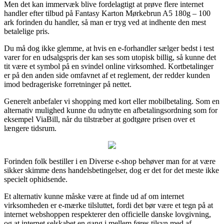
Men det kan immervæk blive fordelagtigt at prøve flere internet
handler efter tilbud på Fantasy Karton Mørkebrun A5 180g – 100
ark forinden du handler, så man er tryg ved at indhente den mest
betalelige pris.
Du må dog ikke glemme, at hvis en e-forhandler sælger bedst i test
varer for en udsalgspris der kan ses som utopisk billig, så kunne det
tit være et symbol på en svindel online virksomhed. Kortbetalinger
er på den anden side omfavnet af et reglement, der redder kunden
imod bedrageriske forretninger på nettet.
Generelt anbefaler vi shopping med kort eller mobilbetaling. Som en
alternativ mulighed kunne du udnytte en afbetalingsordning som for
eksempel ViaBill, når du tilstræber at godtgøre prisen over et
længere tidsrum.
Forinden folk bestiller i en Diverse e-shop behøver man for at være
sikker skimme dens handelsbetingelser, dog er det for det meste ikke
specielt ophidsende.
Et alternativ kunne måske være at finde ud af om internet
virksomheden er e-mærke tilsluttet, fordi det bør være et tegn på at
internet webshoppen respekterer den officielle danske lovgivning,
og at internet selskabet en gang i mellem føres tilsyn med af