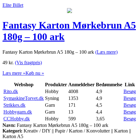
Elite Billet
Fantasy Karton Mørkebrun A5
180g – 100 ark
Fantasy Karton Mørkebrun A5 180g – 100 ark
(Læs mere)
49
kr.
(Vis fragtpris)
Læs mere »
Køb nu »
Webshop
Produkter
Anmeldelser
Bedømmelse
Link
Rito.dk
Hobby
4008
4,9
Besøg
SymaskineTorvet.dk
Syning
1353
4,9
Besøg
Strikkes.dk
Garn
171
4,5
Besøg
Hobbygarn.dk
Garn
13
4,4
Besøg
CCHobby.dk
Hobby
599
3,65
Besøg
Navn:
Fantasy Karton Mørkebrun A5 180g – 100 ark
Kategori:
Kreativ / DIY || Papir / Karton / Konvolutter || Karton ||
Karton A5