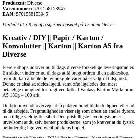
Producent:
Diverse
Varenummer:
5701558153945
EAN:
5701558153945
Vurderet til
3.9
ud af 5 stjerner baseret på
17
anmeldelser
Kreativ / DIY || Papir / Karton /
Konvolutter || Karton || Karton A5 fra
Diverse
Flere e-shops udlover nu til dags diverse forskellige leveringsmidler.
En sikker vinder er nu til dags at få bragt ordren til en pakkeshop,
hvor du kan afhente de nyindkøbte varer på et valgfrit tidspunkt.
Denne er altså særdeles ligetil, samt ofte ligeledes den mest
betalelige mulighed for fragt ved køb af Fantasy Karton Mørkebrun
A5 180g – 100 ark.
Du bør omvendt overveje at få pakken bragt til din lejlighed eller ud
til dit arbejde. Fragtmuligheden viser sig som oftest en anelse dyrere,
men tillige vældig fleksibel. Den prisbilligste leveringstype er
utvivlsomt at du selv henter produkterne, som jo kræver at du fysisk
befinder dig lige ved webbutikkens bopæl.