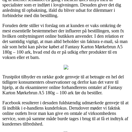
specialister som er indført i lovgivningen. Desuden giver det dig
anledning til opbakning, ifald du bliver udsat for dilemmaer i
forbindelse med din bestilling.
Foruden dette stiller vi forslag om at kunden er vaks omkring de
mest essentielle bestemmelser der influerer på bestillingen, som fx
hvilken ombytningsret online butikken anvender. I den relation er
det samtidig vigtigt, at man altid beholder sin faktura e-mail, så man
når som helst kan påvise købet af Fantasy Karton Mørkebrun A5
180g – 100 ark, hvad end du er på udkig efter produkter til en
voksen eller et barn.
Trustpilot tilbyder en række gode genveje til at betragte en hel del
tidligere konsumenters observationer og derfor kan det være til
hjælp, at du eksaminerer online forhandlerens omtaler af Fantasy
Karton Mørkebrun A5 180g – 100 ark før du bestiller.
Facebook resulterer i desuden fuldstændig udmærkede genveje til at
få indblik i e-handlens kundefokus. Derudover møder vi faktisk
online outlets hvor man kan give en omtale af virksomhedens
service, som på samme måde burde tages i brug til at få et indtryk af
kundernes tilfredshed.