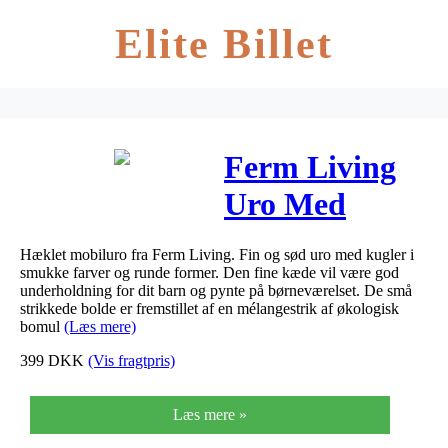
Elite Billet
Ferm Living
Uro Med
Hæklede
Hæklet mobiluro fra Ferm Living. Fin og sød uro med kugler i
Kugler
smukke farver og runde former. Den fine kæde vil være god
underholdning for dit barn og pynte på børneværelset. De små
strikkede bolde er fremstillet af en mélangestrik af økologisk
bomul
(Læs mere)
399
DKK
(Vis fragtpris)
Læs mere »