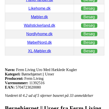
Likehome.dk
Besøg
Møbler.dk
Besøg
Wallstickerland.dk
Besøg
Nordlyhome.dk
Besøg
MøbelNord.dk
Besøg
XL-Møbler.dk
Besøg
Navn:
Ferm Living Uro Med Hæklede Kugler
Kategori:
Børnehjørnet || Uroer
Producent:
Ferm Living
Varenummer:
11392516
EAN:
5704723020080
Vurderet til
4.2
ud af 5 stjerner baseret på
33
anmeldelser
Børnehjørnet || Uroer fra Ferm Living