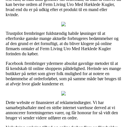
kan bevise ordren af Ferm Living Uro Med Hæklede Kugler,
hvad end du er på udkig efter et produkt til en mand eller
kvinde.
Trustpilot frembringer fuldstændig habile løsninger til at
efterforske ganske mange aktuelle forbrugeres bedømmelser og
af den grund er det fornuftigt, at du bliver klogere på online
firmaets omtaler af Ferm Living Uro Med Hæklede Kugler
forinden du køber.
Facebook frembringer ydermere absolut gavnlige metoder til at
få kendskab til online shoppens pålidelighed. Herinde ses mange
butikker på nettet som giver folk mulighed for at notere en
bedømmelse af ordreforløbet, som på samme måde bør bruges til
at afveje hvor glade kunderne er.
Dette website er finansieret af reklameindtægter. Vi har
samarbejdsaftaler med en stribe internet varehuse derved at vi
annoncerer forretningernes varer, og får honorar for så vidt den
bruger vi sender videre udfører en ordre.