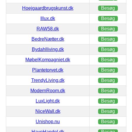
Hoejgaardbrugskunst.dk
Besøg
Illux.dk
Besøg
RAW58.dk
Besøg
BedreNætter.dk
Besøg
Bydahlliving.dk
Besøg
MøbelKompagniet.dk
Besøg
Plantetorvet.dk
Besøg
TrendyLiving.dk
Besøg
ModernRoom.dk
Besøg
LuxLight.dk
Besøg
NiceWall.dk
Besøg
Unishop.nu
Besøg
HaveHandel.dk
Besøg