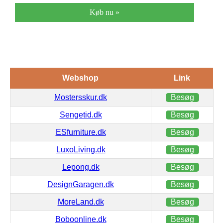
Køb nu »
Webshop
Link
Mostersskur.dk
Besøg
Sengetid.dk
Besøg
ESfurniture.dk
Besøg
LuxoLiving.dk
Besøg
Lepong.dk
Besøg
DesignGaragen.dk
Besøg
MoreLand.dk
Besøg
Boboonline.dk
Besøg