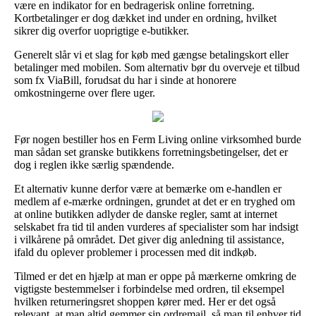
være en indikator for en bedragerisk online forretning.
Kortbetalinger er dog dækket ind under en ordning, hvilket
sikrer dig overfor uoprigtige e-butikker.
Generelt slår vi et slag for køb med gængse betalingskort eller
betalinger med mobilen. Som alternativ bør du overveje et tilbud
som fx ViaBill, forudsat du har i sinde at honorere
omkostningerne over flere uger.
Før nogen bestiller hos en Ferm Living online virksomhed burde
man sådan set granske butikkens forretningsbetingelser, det er
dog i reglen ikke særlig spændende.
Et alternativ kunne derfor være at bemærke om e-handlen er
medlem af e-mærke ordningen, grundet at det er en tryghed om
at online butikken adlyder de danske regler, samt at internet
selskabet fra tid til anden vurderes af specialister som har indsigt
i vilkårene på området. Det giver dig anledning til assistance,
ifald du oplever problemer i processen med dit indkøb.
Tilmed er det en hjælp at man er oppe på mærkerne omkring de
vigtigste bestemmelser i forbindelse med ordren, til eksempel
hvilken returneringsret shoppen kører med. Her er det også
relevant, at man altid gemmer sin ordremail, så man til enhver tid