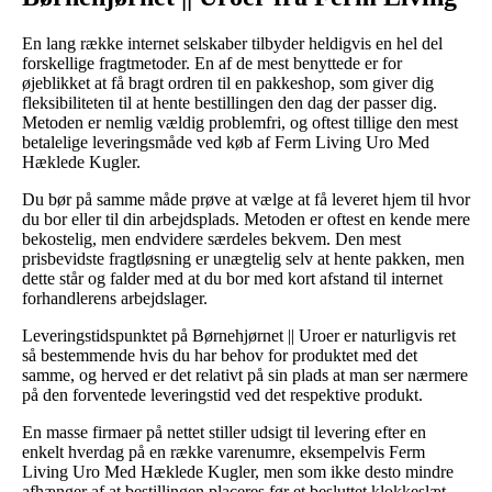
En lang række internet selskaber tilbyder heldigvis en hel del
forskellige fragtmetoder. En af de mest benyttede er for
øjeblikket at få bragt ordren til en pakkeshop, som giver dig
fleksibiliteten til at hente bestillingen den dag der passer dig.
Metoden er nemlig vældig problemfri, og oftest tillige den mest
betalelige leveringsmåde ved køb af Ferm Living Uro Med
Hæklede Kugler.
Du bør på samme måde prøve at vælge at få leveret hjem til hvor
du bor eller til din arbejdsplads. Metoden er oftest en kende mere
bekostelig, men endvidere særdeles bekvem. Den mest
prisbevidste fragtløsning er unægtelig selv at hente pakken, men
dette står og falder med at du bor med kort afstand til internet
forhandlerens arbejdslager.
Leveringstidspunktet på Børnehjørnet || Uroer er naturligvis ret
så bestemmende hvis du har behov for produktet med det
samme, og herved er det relativt på sin plads at man ser nærmere
på den forventede leveringstid ved det respektive produkt.
En masse firmaer på nettet stiller udsigt til levering efter en
enkelt hverdag på en række varenumre, eksempelvis Ferm
Living Uro Med Hæklede Kugler, men som ikke desto mindre
afhænger af at bestillingen placeres før et besluttet klokkeslæt,