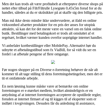
Men det kan trods alt være profitabelt at efterprøve diverse shops på
nettet efter tilbud på Filt/Filtrulle Lysegrøn 0,45x5m forud for at du
handler, således at du er skråsikker på at skaffe sig den billigste pris.
Man må ikke desto mindre ikke undervurdere, at ifald en online
virksomhed afsætter produkter for en pris der anses for utopisk
attraktiv, så kan det for det meste være en varsel om en falsk online
butik. Bestillinger med betalingskort er trods alt omsluttet af et
regelsæt, hvilket værner kunden overfor uoprigtige internet handler.
Vi anbefaler kortbestillinger eller MobilePay. Alternativt bør du
udnytte et afbetalingstilbud som fx ViaBill, for så vidt du ser en
fordel i at afbetale pengene af flere omgange.
Før nogen shopper på en Diverse e-forretning behøver de når alt
kommer til alt tage stilling til dens forretningsbetingelser, men det er
tit et omfattende arbejde.
En nem løsning kunne måske være at bemærke om online
forretningen er e-mærket medlem, hvilket almindeligvis er en
antydning af at internet forretningen accepterer de opstillede regler,
foruden at internet firmaet af og til kigges til af eksperter som er
indført i lovgivningen. Desuden får du anledning til assistance,