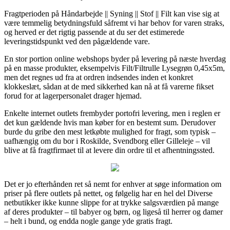
Fragtperioden på Håndarbejde || Syning || Stof || Filt kan vise sig at
være temmelig betydningsfuld såfremt vi har behov for varen straks,
og herved er det rigtig passende at du ser det estimerede
leveringstidspunkt ved den pågældende vare.
En stor portion online webshops byder på levering på næste hverdag
på en masse produkter, eksempelvis Filt/Filtrulle Lysegrøn 0,45x5m,
men det regnes ud fra at ordren indsendes inden et konkret
klokkeslæt, sådan at de med sikkerhed kan nå at få varerne fikset
forud for at lagerpersonalet drager hjemad.
Enkelte internet outlets frembyder portofri levering, men i reglen er
det kun gældende hvis man køber for en bestemt sum. Derudover
burde du gribe den mest letkøbte mulighed for fragt, som typisk –
uafhængig om du bor i Roskilde, Svendborg eller Gilleleje – vil
blive at få fragtfirmaet til at levere din ordre til et afhentningssted.
Det er jo efterhånden ret så nemt for enhver at søge information om
priser på flere outlets på nettet, og følgelig har en hel del Diverse
netbutikker ikke kunne slippe for at trykke salgsværdien på mange
af deres produkter – til babyer og børn, og ligeså til herrer og damer
– helt i bund, og endda nogle gange yde gratis fragt.