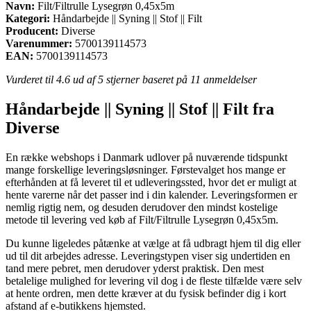
Navn:
Filt/Filtrulle Lysegrøn 0,45x5m
Kategori:
Håndarbejde || Syning || Stof || Filt
Producent:
Diverse
Varenummer:
5700139114573
EAN:
5700139114573
Vurderet til
4.6
ud af 5 stjerner baseret på
11
anmeldelser
Håndarbejde || Syning || Stof || Filt fra
Diverse
En række webshops i Danmark udlover på nuværende tidspunkt
mange forskellige leveringsløsninger. Førstevalget hos mange er
efterhånden at få leveret til et udleveringssted, hvor det er muligt at
hente varerne når det passer ind i din kalender. Leveringsformen er
nemlig rigtig nem, og desuden derudover den mindst kostelige
metode til levering ved køb af Filt/Filtrulle Lysegrøn 0,45x5m.
Du kunne ligeledes påtænke at vælge at få udbragt hjem til dig eller
ud til dit arbejdes adresse. Leveringstypen viser sig undertiden en
tand mere pebret, men derudover yderst praktisk. Den mest
betalelige mulighed for levering vil dog i de fleste tilfælde være selv
at hente ordren, men dette kræver at du fysisk befinder dig i kort
afstand af e-butikkens hjemsted.