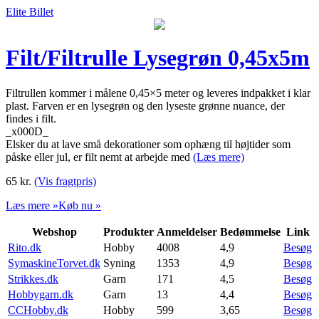
Elite Billet
Filt/Filtrulle Lysegrøn 0,45x5m
Filtrullen kommer i målene 0,45×5 meter og leveres indpakket i klar
plast. Farven er en lysegrøn og den lyseste grønne nuance, der
findes i filt.
_x000D_
Elsker du at lave små dekorationer som ophæng til højtider som
påske eller jul, er filt nemt at arbejde med
(Læs mere)
65
kr.
(Vis fragtpris)
Læs mere »
Køb nu »
Webshop
Produkter
Anmeldelser
Bedømmelse
Link
Rito.dk
Hobby
4008
4,9
Besøg
SymaskineTorvet.dk
Syning
1353
4,9
Besøg
Strikkes.dk
Garn
171
4,5
Besøg
Hobbygarn.dk
Garn
13
4,4
Besøg
CCHobby.dk
Hobby
599
3,65
Besøg