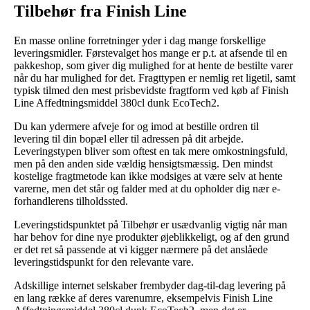
Tilbehør fra Finish Line
En masse online forretninger yder i dag mange forskellige
leveringsmidler. Førstevalget hos mange er p.t. at afsende til en
pakkeshop, som giver dig mulighed for at hente de bestilte varer
når du har mulighed for det. Fragttypen er nemlig ret ligetil, samt
typisk tilmed den mest prisbevidste fragtform ved køb af Finish
Line Affedtningsmiddel 380cl dunk EcoTech2.
Du kan ydermere afveje for og imod at bestille ordren til
levering til din bopæl eller til adressen på dit arbejde.
Leveringstypen bliver som oftest en tak mere omkostningsfuld,
men på den anden side vældig hensigtsmæssig. Den mindst
kostelige fragtmetode kan ikke modsiges at være selv at hente
varerne, men det står og falder med at du opholder dig nær e-
forhandlerens tilholdssted.
Leveringstidspunktet på Tilbehør er usædvanlig vigtig når man
har behov for dine nye produkter øjeblikkeligt, og af den grund
er det ret så passende at vi kigger nærmere på det anslåede
leveringstidspunkt for den relevante vare.
Adskillige internet selskaber frembyder dag-til-dag levering på
en lang række af deres varenumre, eksempelvis Finish Line