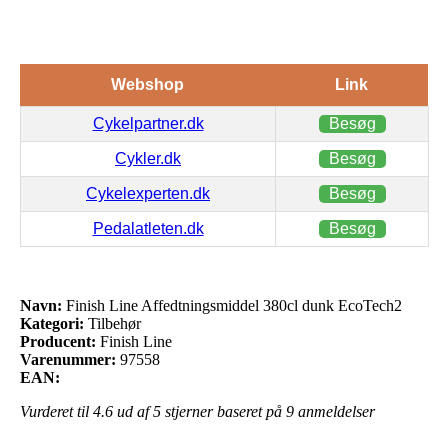
Webshop
Link
Cykelpartner.dk
Besøg
Cykler.dk
Besøg
Cykelexperten.dk
Besøg
Pedalatleten.dk
Besøg
Navn:
Finish Line Affedtningsmiddel 380cl dunk EcoTech2
Kategori:
Tilbehør
Producent:
Finish Line
Varenummer:
97558
EAN:
Vurderet til
4.6
ud af 5 stjerner baseret på
9
anmeldelser