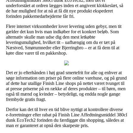
Affedtningsmiddel 380cl dunk EcoTech2, men det er
underforstået at ordren lægges inden et angivent klokkeslæt, så
de har mulighed for at nå at få dit nye produkt ekspederet
forinden pakkemedarbejderne får fri.
Flere internet virksomheder lover levering uden gebyr, men tit
gælder det kun hvis man indkøber for et konkret beløb. Som
alternativ skulle man udse dig den mest letkøbte
leveringsmulighed, hvilket tit – uafhængig om du er tæt på
Næstved, Smørumnedre eller Bjerringbro – er at få dem til at
køre dine varer til en pakkeshop.
Det er jo efterhånden i høj grad smertefrit for alle og enhver at
søge information om priser på flere online varehuse, og på grund
af dette har utallige Finish Line shops på nettet været tvunget til
at presse priserne på en række af deres produkter – til børn, men
også til mænd og kvinder – betydeligt, og endda nogle gange
frembyde gratis fragt.
Derfor kan det til hver en tid blive nyttigt at kontrollere diverse
e-forretninger efter rabat på Finish Line Affedtningsmiddel 380cl
dunk EcoTech2 forinden du færdiggør din shopping, således at
man er garanteret at opnå den skarpeste pris.