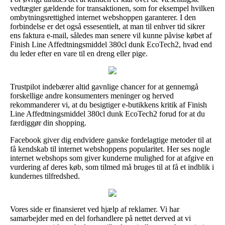
vedtægter gældende for transaktionen, som for eksempel hvilken
ombytningsrettighed internet webshoppen garanterer. I den
forbindelse er det også essesentielt, at man til enhver tid sikrer
ens faktura e-mail, således man senere vil kunne påvise købet af
Finish Line Affedtningsmiddel 380cl dunk EcoTech2, hvad end
du leder efter en vare til en dreng eller pige.
Trustpilot indebærer altid gavnlige chancer for at gennemgå
forskellige andre konsumenters meninger og herved
rekommanderer vi, at du besigtiger e-butikkens kritik af Finish
Line Affedtningsmiddel 380cl dunk EcoTech2 forud for at du
færdiggør din shopping.
Facebook giver dig endvidere ganske fordelagtige metoder til at
få kendskab til internet webshoppens popularitet. Her ses nogle
internet webshops som giver kunderne mulighed for at afgive en
vurdering af deres køb, som tilmed må bruges til at få et indblik i
kundernes tilfredshed.
Vores side er finansieret ved hjælp af reklamer. Vi har
samarbejder med en del forhandlere på nettet derved at vi