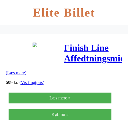
Elite Billet
Finish Line
Affedtningsmid
380cl dunk
(Læs mere)
EcoTech2
699
kr.
(Vis fragtpris)
Læs mere »
Køb nu »