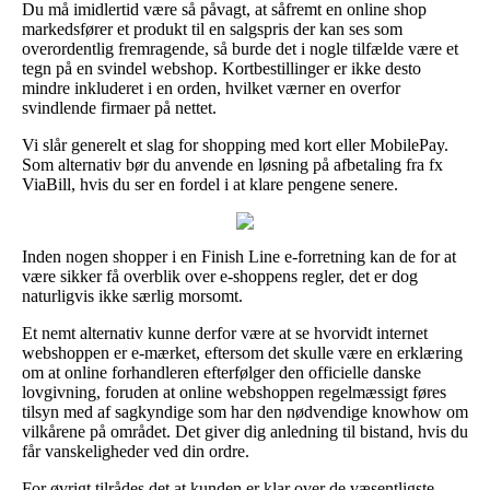
Du må imidlertid være så påvagt, at såfremt en online shop
markedsfører et produkt til en salgspris der kan ses som
overordentlig fremragende, så burde det i nogle tilfælde være et
tegn på en svindel webshop. Kortbestillinger er ikke desto
mindre inkluderet i en orden, hvilket værner en overfor
svindlende firmaer på nettet.
Vi slår generelt et slag for shopping med kort eller MobilePay.
Som alternativ bør du anvende en løsning på afbetaling fra fx
ViaBill, hvis du ser en fordel i at klare pengene senere.
Inden nogen shopper i en Finish Line e-forretning kan de for at
være sikker få overblik over e-shoppens regler, det er dog
naturligvis ikke særlig morsomt.
Et nemt alternativ kunne derfor være at se hvorvidt internet
webshoppen er e-mærket, eftersom det skulle være en erklæring
om at online forhandleren efterfølger den officielle danske
lovgivning, foruden at online webshoppen regelmæssigt føres
tilsyn med af sagkyndige som har den nødvendige knowhow om
vilkårene på området. Det giver dig anledning til bistand, hvis du
får vanskeligheder ved din ordre.
For øvrigt tilrådes det at kunden er klar over de væsentligste