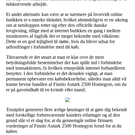
tidskrævende arbejde.
Et andet alternativ kan være at se nærmere på hvorvidt online
butikken er e-mærke tilsluttet, hvilket almindeligvis er en sikring
om at netshoppen retter sig efter den officielle danske
lovgivning, tillige med at internet butikken en gang i mellem
monitoreres af fagfolk der er meget bekendte med vilkårene.
Dette er en god lejlighed til støtte, hvis du bliver udsat for
udfordringer i forbindelse med dit køb.
Tilsvarende er det smart at man er klar over de mest
betydningsfulde bestemmelser der kan spille ind i forbindelse
med transaktionen, fx hvilken returpolitik internet forhandleren
benytter. I den forbindelse er det desuden vigtigt, at man
permanent opbevarer ens købsbekræftelse, således man altid vil
kunne bevise handlen af Finnlo Autark 2500 Homegym, om du
er på gaveindkøb til en kvinde eller mand.
Trustpilot genererer flere ærlige løsninger til at gøre dig bekendt
med forskellige forhenværende kunders erfaringer og af den
grund slår vi et slag for, at du gennemgår online firmaets
vurderinger af Finnlo Autark 2500 Homegym forud for at du
køber.