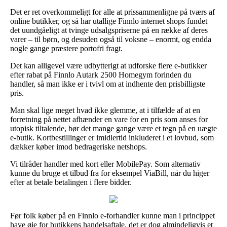
Det er ret overkommeligt for alle at prissammenligne på tværs af
online butikker, og så har utallige Finnlo internet shops fundet
det uundgåeligt at tvinge udsalgspriserne på en række af deres
varer – til børn, og desuden også til voksne – enormt, og endda
nogle gange præstere portofri fragt.
Det kan alligevel være udbytterigt at udforske flere e-butikker
efter rabat på Finnlo Autark 2500 Homegym forinden du
handler, så man ikke er i tvivl om at indhente den prisbilligste
pris.
Man skal lige meget hvad ikke glemme, at i tilfælde af at en
forretning på nettet afhænder en vare for en pris som anses for
utopisk tiltalende, bør det mange gange være et tegn på en uægte
e-butik. Kortbestillinger er imidlertid inkluderet i et lovbud, som
dækker køber imod bedrageriske netshops.
Vi tilråder handler med kort eller MobilePay. Som alternativ
kunne du bruge et tilbud fra for eksempel ViaBill, når du higer
efter at betale betalingen i flere bidder.
Før folk køber på en Finnlo e-forhandler kunne man i princippet
have øje for butikkens handelsaftale, det er dog almindeligvis et