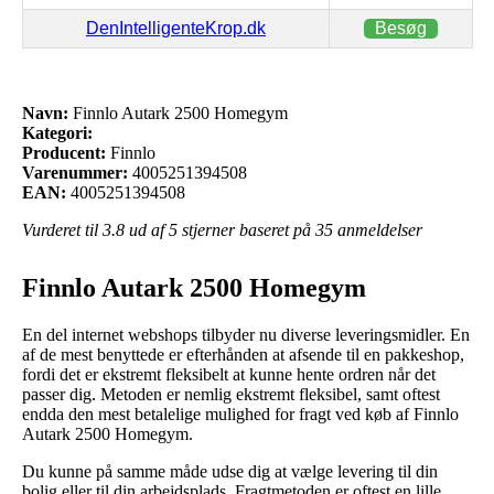
DenIntelligenteKrop.dk
Besøg
Navn:
Finnlo Autark 2500 Homegym
Kategori:
Producent:
Finnlo
Varenummer:
4005251394508
EAN:
4005251394508
Vurderet til
3.8
ud af 5 stjerner baseret på
35
anmeldelser
Finnlo Autark 2500 Homegym
En del internet webshops tilbyder nu diverse leveringsmidler. En
af de mest benyttede er efterhånden at afsende til en pakkeshop,
fordi det er ekstremt fleksibelt at kunne hente ordren når det
passer dig. Metoden er nemlig ekstremt fleksibel, samt oftest
endda den mest betalelige mulighed for fragt ved køb af Finnlo
Autark 2500 Homegym.
Du kunne på samme måde udse dig at vælge levering til din
bolig eller til din arbejdsplads. Fragtmetoden er oftest en lille