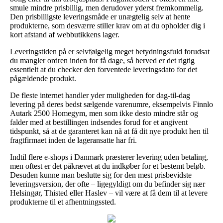
smule mindre prisbillig, men derudover yderst fremkommelig.
Den prisbilligste leveringsmåde er unægtelig selv at hente
produkterne, som desværre stiller krav om at du opholder dig i
kort afstand af webbutikkens lager.
Leveringstiden på er selvfølgelig meget betydningsfuld forudsat
du mangler ordren inden for få dage, så herved er det rigtig
essentielt at du checker den forventede leveringsdato for det
pågældende produkt.
De fleste internet handler yder muligheden for dag-til-dag
levering på deres bedst sælgende varenumre, eksempelvis Finnlo
Autark 2500 Homegym, men som ikke desto mindre står og
falder med at bestillingen indsendes forud for et angivent
tidspunkt, så at de garanteret kan nå at få dit nye produkt hen til
fragtfirmaet inden de lageransatte har fri.
Indtil flere e-shops i Danmark præsterer levering uden betaling,
men oftest er det påkrævet at du indkøber for et bestemt beløb.
Desuden kunne man beslutte sig for den mest prisbevidste
leveringsversion, der ofte – ligegyldigt om du befinder sig nær
Helsingør, Thisted eller Haslev – vil være at få dem til at levere
produkterne til et afhentningssted.