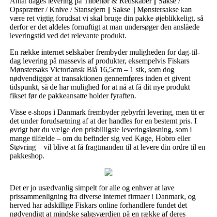
Antal dages levering på Tilbehør & Redskaber || Sakse /
Opsprætter / Knive / Stansejern || Sakse || Mønstersakse kan
være ret vigtig forudsat vi skal bruge din pakke øjeblikkeligt, så
derfor er det aldeles fornuftigt at man undersøger den anslåede
leveringstid ved det relevante produkt.
En række internet selskaber frembyder muligheden for dag-til-
dag levering på massevis af produkter, eksempelvis Fiskars
Mønstersaks Victoriansk Blå 16,5cm – 1 stk, som dog
nødvendiggør at transaktionen gennemføres inden et givent
tidspunkt, så de har mulighed for at nå at få dit nye produkt
fikset før de pakkeansatte holder fyraften.
Visse e-shops i Danmark frembyder gebyrfri levering, men tit er
det under forudsætning af at der handles for en bestemt pris. I
øvrigt bør du vælge den prisbilligste leveringsløsning, som i
mange tilfælde – om du befinder sig ved Køge, Hobro eller
Støvring – vil blive at få fragtmanden til at levere din ordre til en
pakkeshop.
Det er jo usædvanlig simpelt for alle og enhver at lave
prissammenligning fra diverse internet firmaer i Danmark, og
herved har adskillige Fiskars online forhandlere fundet det
nødvendigt at mindske salgsværdien på en række af deres