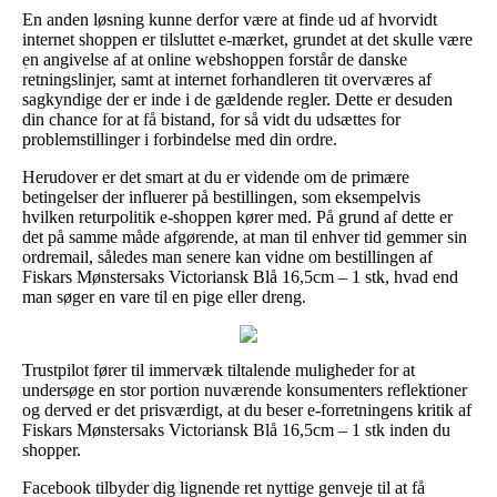
En anden løsning kunne derfor være at finde ud af hvorvidt
internet shoppen er tilsluttet e-mærket, grundet at det skulle være
en angivelse af at online webshoppen forstår de danske
retningslinjer, samt at internet forhandleren tit overværes af
sagkyndige der er inde i de gældende regler. Dette er desuden
din chance for at få bistand, for så vidt du udsættes for
problemstillinger i forbindelse med din ordre.
Herudover er det smart at du er vidende om de primære
betingelser der influerer på bestillingen, som eksempelvis
hvilken returpolitik e-shoppen kører med. På grund af dette er
det på samme måde afgørende, at man til enhver tid gemmer sin
ordremail, således man senere kan vidne om bestillingen af
Fiskars Mønstersaks Victoriansk Blå 16,5cm – 1 stk, hvad end
man søger en vare til en pige eller dreng.
Trustpilot fører til immervæk tiltalende muligheder for at
undersøge en stor portion nuværende konsumenters reflektioner
og derved er det prisværdigt, at du beser e-forretningens kritik af
Fiskars Mønstersaks Victoriansk Blå 16,5cm – 1 stk inden du
shopper.
Facebook tilbyder dig lignende ret nyttige genveje til at få