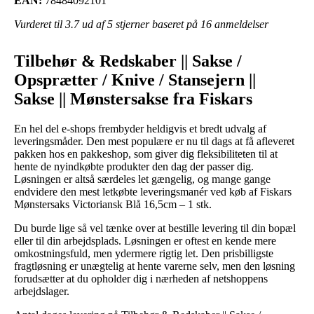
EAN:
78484092101
Vurderet til
3.7
ud af 5 stjerner baseret på
16
anmeldelser
Tilbehør & Redskaber || Sakse /
Opsprætter / Knive / Stansejern ||
Sakse || Mønstersakse fra Fiskars
En hel del e-shops frembyder heldigvis et bredt udvalg af
leveringsmåder. Den mest populære er nu til dags at få afleveret
pakken hos en pakkeshop, som giver dig fleksibiliteten til at
hente de nyindkøbte produkter den dag der passer dig.
Løsningen er altså særdeles let gængelig, og mange gange
endvidere den mest letkøbte leveringsmanér ved køb af Fiskars
Mønstersaks Victoriansk Blå 16,5cm – 1 stk.
Du burde lige så vel tænke over at bestille levering til din bopæl
eller til din arbejdsplads. Løsningen er oftest en kende mere
omkostningsfuld, men ydermere rigtig let. Den prisbilligste
fragtløsning er unægtelig at hente varerne selv, men den løsning
forudsætter at du opholder dig i nærheden af netshoppens
arbejdslager.