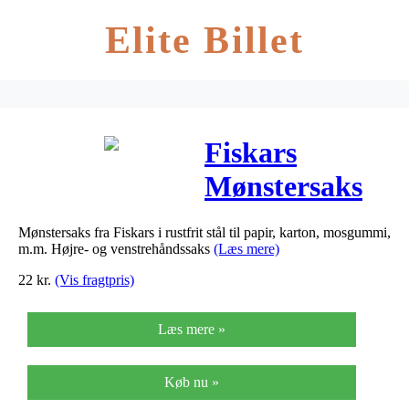
Elite Billet
Fiskars
Mønstersaks
Victoriansk
Mønstersaks fra Fiskars i rustfrit stål til papir, karton, mosgummi,
Blå 16,5cm – 1
m.m. Højre- og venstrehåndssaks
(Læs mere)
stk
22
kr.
(Vis fragtpris)
Læs mere »
Køb nu »