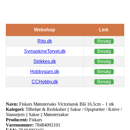
Webshop
Link
Rito.dk
Besøg
SymaskineTorvet.dk
Besøg
Strikkes.dk
Besøg
Hobbygarn.dk
Besøg
CCHobby.dk
Besøg
Navn:
Fiskars Mønstersaks Victoriansk Blå 16,5cm – 1 stk
Kategori:
Tilbehør & Redskaber || Sakse / Opsprætter / Knive /
Stansejern || Sakse || Mønstersakse
Producent:
Fiskars
Varenummer:
78484092101