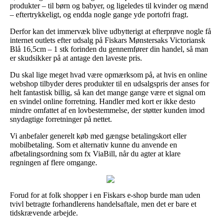
produkter – til børn og babyer, og ligeledes til kvinder og mænd
– eftertrykkeligt, og endda nogle gange yde portofri fragt.
Derfor kan det immervæk blive udbytterigt at efterprøve nogle få
internet outlets efter udsalg på Fiskars Mønstersaks Victoriansk
Blå 16,5cm – 1 stk forinden du gennemfører din handel, så man
er skudsikker på at antage den laveste pris.
Du skal lige meget hvad være opmærksom på, at hvis en online
webshop tilbyder deres produkter til en udsalgspris der anses for
helt fantastisk billig, så kan det mange gange være et signal om
en svindel online forretning. Handler med kort er ikke desto
mindre omfattet af en lovbestemmelse, der støtter kunden imod
snydagtige forretninger på nettet.
Vi anbefaler generelt køb med gængse betalingskort eller
mobilbetaling. Som et alternativ kunne du anvende en
afbetalingsordning som fx ViaBill, når du agter at klare
regningen af flere omgange.
Forud for at folk shopper i en Fiskars e-shop burde man uden
tvivl betragte forhandlerens handelsaftale, men det er bare et
tidskrævende arbejde.