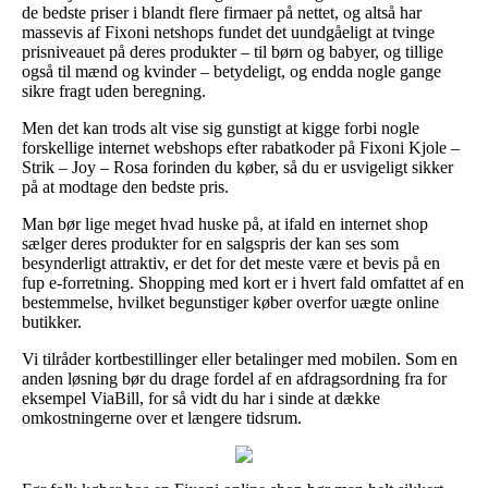
de bedste priser i blandt flere firmaer på nettet, og altså har
massevis af Fixoni netshops fundet det uundgåeligt at tvinge
prisniveauet på deres produkter – til børn og babyer, og tillige
også til mænd og kvinder – betydeligt, og endda nogle gange
sikre fragt uden beregning.
Men det kan trods alt vise sig gunstigt at kigge forbi nogle
forskellige internet webshops efter rabatkoder på Fixoni Kjole –
Strik – Joy – Rosa forinden du køber, så du er usvigeligt sikker
på at modtage den bedste pris.
Man bør lige meget hvad huske på, at ifald en internet shop
sælger deres produkter for en salgspris der kan ses som
besynderligt attraktiv, er det for det meste være et bevis på en
fup e-forretning. Shopping med kort er i hvert fald omfattet af en
bestemmelse, hvilket begunstiger køber overfor uægte online
butikker.
Vi tilråder kortbestillinger eller betalinger med mobilen. Som en
anden løsning bør du drage fordel af en afdragsordning fra for
eksempel ViaBill, for så vidt du har i sinde at dække
omkostningerne over et længere tidsrum.