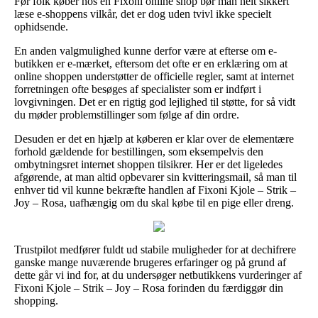
Før folk køber hos en Fixoni online shop bør man helt sikkert
læse e-shoppens vilkår, det er dog uden tvivl ikke specielt
ophidsende.
En anden valgmulighed kunne derfor være at efterse om e-
butikken er e-mærket, eftersom det ofte er en erklæring om at
online shoppen understøtter de officielle regler, samt at internet
forretningen ofte besøges af specialister som er indført i
lovgivningen. Det er en rigtig god lejlighed til støtte, for så vidt
du møder problemstillinger som følge af din ordre.
Desuden er det en hjælp at køberen er klar over de elementære
forhold gældende for bestillingen, som eksempelvis den
ombytningsret internet shoppen tilsikrer. Her er det ligeledes
afgørende, at man altid opbevarer sin kvitteringsmail, så man til
enhver tid vil kunne bekræfte handlen af Fixoni Kjole – Strik –
Joy – Rosa, uafhængig om du skal købe til en pige eller dreng.
Trustpilot medfører fuldt ud stabile muligheder for at dechifrere
ganske mange nuværende brugeres erfaringer og på grund af
dette går vi ind for, at du undersøger netbutikkens vurderinger af
Fixoni Kjole – Strik – Joy – Rosa forinden du færdiggør din
shopping.