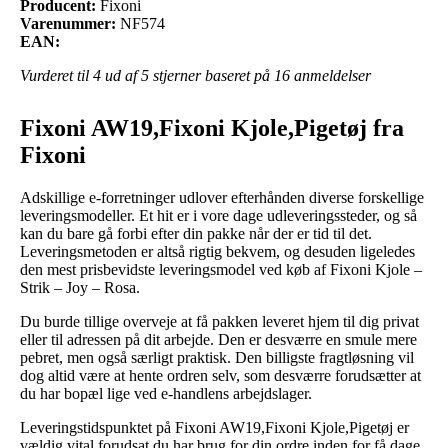
Producent:
Fixoni
Varenummer:
NF574
EAN:
Vurderet til
4
ud af 5 stjerner baseret på
16
anmeldelser
Fixoni AW19,Fixoni Kjole,Pigetøj fra
Fixoni
Adskillige e-forretninger udlover efterhånden diverse forskellige
leveringsmodeller. Et hit er i vore dage udleveringssteder, og så
kan du bare gå forbi efter din pakke når der er tid til det.
Leveringsmetoden er altså rigtig bekvem, og desuden ligeledes
den mest prisbevidste leveringsmodel ved køb af Fixoni Kjole –
Strik – Joy – Rosa.
Du burde tillige overveje at få pakken leveret hjem til dig privat
eller til adressen på dit arbejde. Den er desværre en smule mere
pebret, men også særligt praktisk. Den billigste fragtløsning vil
dog altid være at hente ordren selv, som desværre forudsætter at
du har bopæl lige ved e-handlens arbejdslager.
Leveringstidspunktet på Fixoni AW19,Fixoni Kjole,Pigetøj er
vældig vital forudsat du har brug for din ordre inden for få dage,