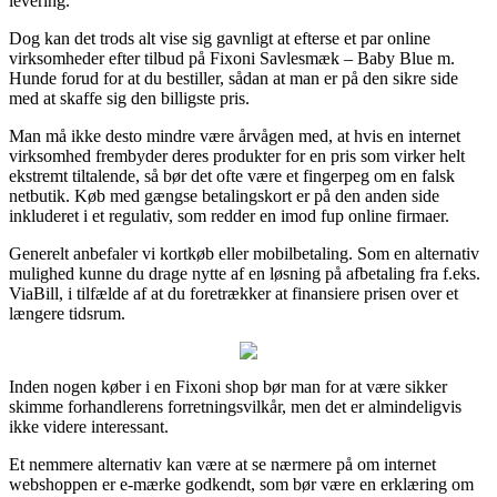
levering.
Dog kan det trods alt vise sig gavnligt at efterse et par online
virksomheder efter tilbud på Fixoni Savlesmæk – Baby Blue m.
Hunde forud for at du bestiller, sådan at man er på den sikre side
med at skaffe sig den billigste pris.
Man må ikke desto mindre være årvågen med, at hvis en internet
virksomhed frembyder deres produkter for en pris som virker helt
ekstremt tiltalende, så bør det ofte være et fingerpeg om en falsk
netbutik. Køb med gængse betalingskort er på den anden side
inkluderet i et regulativ, som redder en imod fup online firmaer.
Generelt anbefaler vi kortkøb eller mobilbetaling. Som en alternativ
mulighed kunne du drage nytte af en løsning på afbetaling fra f.eks.
ViaBill, i tilfælde af at du foretrækker at finansiere prisen over et
længere tidsrum.
Inden nogen køber i en Fixoni shop bør man for at være sikker
skimme forhandlerens forretningsvilkår, men det er almindeligvis
ikke videre interessant.
Et nemmere alternativ kan være at se nærmere på om internet
webshoppen er e-mærke godkendt, som bør være en erklæring om