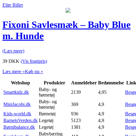
Elite Billet
Fixoni Savlesmæk – Baby Blue
m. Hunde
(Læs mere)
39
DKK
(Vis fragtpris)
Læs mere »
Køb nu »
Webshop
Produkter
Anmeldelser
Bedømmelse
Lin
Baby- og
Smartkidz.dk
2139
4,95
Besø
børnetøj
Baby- og
MiniJacobi.dk
369
4,9
Besø
børnetøj
Kids-world.dk
Børnetøj
936
4,9
Besø
BarnetsVerden.dk
Legetøj
5123
4,9
Besø
Børnibalance.dk
Legetøj
1381
4,9
Besø
Babybæring