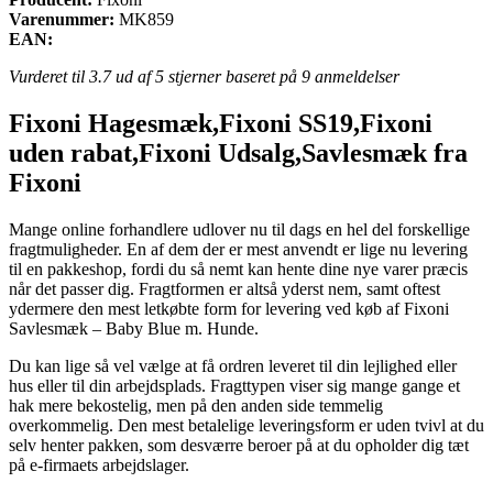
Varenummer:
MK859
EAN:
Vurderet til
3.7
ud af 5 stjerner baseret på
9
anmeldelser
Fixoni Hagesmæk,Fixoni SS19,Fixoni
uden rabat,Fixoni Udsalg,Savlesmæk fra
Fixoni
Mange online forhandlere udlover nu til dags en hel del forskellige
fragtmuligheder. En af dem der er mest anvendt er lige nu levering
til en pakkeshop, fordi du så nemt kan hente dine nye varer præcis
når det passer dig. Fragtformen er altså yderst nem, samt oftest
ydermere den mest letkøbte form for levering ved køb af Fixoni
Savlesmæk – Baby Blue m. Hunde.
Du kan lige så vel vælge at få ordren leveret til din lejlighed eller
hus eller til din arbejdsplads. Fragttypen viser sig mange gange et
hak mere bekostelig, men på den anden side temmelig
overkommelig. Den mest betalelige leveringsform er uden tvivl at du
selv henter pakken, som desværre beroer på at du opholder dig tæt
på e-firmaets arbejdslager.