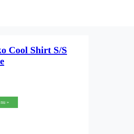
o Cool Shirt S/S
e
nu »