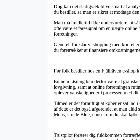
Dog kan det stadigvæk blive smart at analys
du bestiller, så man er sikret at modtage den p
Man må imidlertid ikke undervurdere, at såf
ofte være et faresignal om en uægte online 
forretninger.
Generelt foreslår vi shopping med kort elle
du foretrækker at finansiere omkostningern
Før folk bestiller hos en Fjällräven e-shop 
En nem løsning kan derfor være at granske o
lovgivning, samt at online forretningen ruti
oplever vanskeligheder i processen med dit
Tilmed er det fornuftigt at køber er sat ind 
af dette er det også afgørende, at man altid 
Mens, Uncle Blue, uanset om du skal købe ga
Trustpilot forærer dig fuldkommen fortræffel