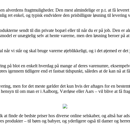
en alverdens fragtmuligheder. Den mest almindelige er p.t. at få leveret 
mlig ret enkel, og typisk endvidere den prisbilligste løsning til leverin
odukterne sendt til din private bopæl eller til når du er på job. Den er
gsmodel er unægtelig selv at hente varerne, men den løsning beroer på at
tal når vi står og skal bruge varerne øjeblikkeligt, og i det øjemed er det
vering på blot en enkelt hverdag på mange af deres varenumre, eksempel
res igennem tidligere end et fastsat tidspunkt, således at de kan nå at f
levering, men for det meste gælder det kun hvis der aftages for en bestem
hensyn til om man er i Aalborg, Værløse eller Aars – vil blive at få frag
lk at finde de bedste priser hos diverse online selskaber, og altså har a
res produkter – til børn og babyer, og yderligere også til damer og herre