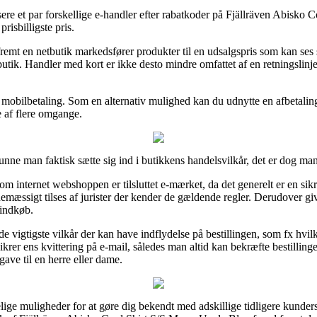
ere et par forskellige e-handler efter rabatkoder på Fjällräven Abisko 
risbilligste pris.
remt en netbutik markedsfører produkter til en udsalgspris som kan se
butik. Handler med kort er ikke desto mindre omfattet af en retningslinj
r mobilbetaling. Som en alternativ mulighed kan du udnytte en afbetalin
e af flere omgange.
kunne man faktisk sætte sig ind i butikkens handelsvilkår, det er dog m
m internet webshoppen er tilsluttet e-mærket, da det generelt er en sik
nemæssigt tilses af jurister der kender de gældende regler. Derudover giv
 indkøb.
i de vigtigste vilkår der kan have indflydelse på bestillingen, som fx hvi
sikrer ens kvittering på e-mail, således man altid kan bekræfte bestillin
ve til en herre eller dame.
ige muligheder for at gøre dig bekendt med adskillige tidligere kunders 