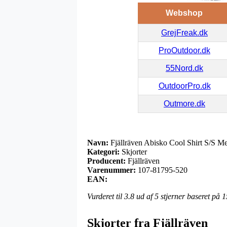
Webshop
GrejFreak.dk
ProOutdoor.dk
55Nord.dk
OutdoorPro.dk
Outmore.dk
Navn:
Fjällräven Abisko Cool Shirt S/S M
Kategori:
Skjorter
Producent:
Fjällräven
Varenummer:
107-81795-520
EAN:
Vurderet til
3.8
ud af 5 stjerner baseret på
1
Skjorter fra Fjällräven