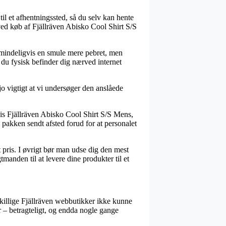
til et afhentningssted, så du selv kan hente
g ved køb af Fjällräven Abisko Cool Shirt S/S
 almindeligvis en smule mere pebret, men
 du fysisk befinder dig nærved internet
 jo vigtigt at vi undersøger den anslåede
vis Fjällräven Abisko Cool Shirt S/S Mens,
å pakken sendt afsted forud for at personalet
t pris. I øvrigt bør man udse dig den mest
tmanden til at levere dine produkter til et
dskillige Fjällräven webbutikker ikke kunne
r – betragteligt, og endda nogle gange