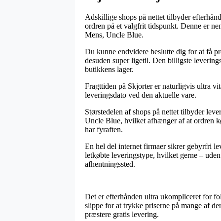
Adskillige shops på nettet tilbyder efterhånd
ordren på et valgfrit tidspunkt. Denne er ne
Mens, Uncle Blue.
Du kunne endvidere beslutte dig for at få pr
desuden super ligetil. Den billigste leverin
butikkens lager.
Fragttiden på Skjorter er naturligvis ultra vi
leveringsdato ved den aktuelle vare.
Størstedelen af shops på nettet tilbyder le
Uncle Blue, hvilket afhænger af at ordren kø
har fyraften.
En hel del internet firmaer sikrer gebyrfri 
letkøbte leveringstype, hvilket gerne – uden 
afhentningssted.
Det er efterhånden ultra ukompliceret for fo
slippe for at trykke priserne på mange af de
præstere gratis levering.