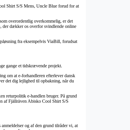
Cool Shirt S/S Mens, Uncle Blue forud for at
s som overordentlig overkommelig, er det
e, der dækker os overfor svindlende online
gsløsning fra eksempelvis ViaBill, forudsat
ange gange et tidskrævende projekt.
ring om at e-forhandleren efterlever dansk
er det dig lejlighed til opbakning, når du
lken returpolitik e-handlen bruger. På grund
gen af Fjällräven Abisko Cool Shirt S/S
anmeldelser og af den grund tilråder vi, at