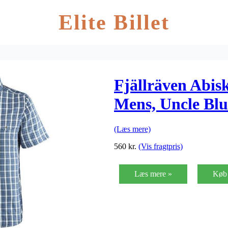
Elite Billet
Fjällräven Abisk
Mens, Uncle Blu
(Læs mere)
560
kr.
(Vis fragtpris)
Læs mere »
Køb 