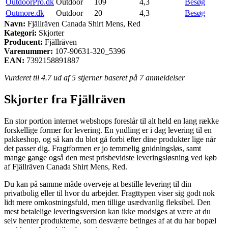
OutdoorPro.dk
Outdoor
109
4,3
Besøg
Outmore.dk
Outdoor
20
4,3
Besøg
Navn:
Fjällräven Canada Shirt Mens, Red
Kategori:
Skjorter
Producent:
Fjällräven
Varenummer:
107-90631-320_5396
EAN:
7392158891887
Vurderet til
4.7
ud af 5 stjerner baseret på
7
anmeldelser
Skjorter fra Fjällräven
En stor portion internet webshops foreslår til alt held en lang række
forskellige former for levering. En yndling er i dag levering til en
pakkeshop, og så kan du blot gå forbi efter dine produkter lige når
det passer dig. Fragtformen er jo temmelig gnidningsløs, samt
mange gange også den mest prisbevidste leveringsløsning ved køb
af Fjällräven Canada Shirt Mens, Red.
Du kan på samme måde overveje at bestille levering til din
privatbolig eller til hvor du arbejder. Fragttypen viser sig godt nok
lidt mere omkostningsfuld, men tillige usædvanlig fleksibel. Den
mest betalelige leveringsversion kan ikke modsiges at være at du
selv henter produkterne, som desværre betinges af at du har bopæl