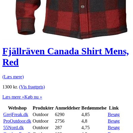
Fjällräven Canada Shirt Mens,
Red
(Læs mere)
1300
kr.
(Vis fragtpris)
Læs mere »
Køb nu »
Webshop
Produkter
Anmeldelser
Bedømmelse
Link
GrejFreak.dk
Outdoor
6290
4,85
Besøg
ProOutdoor.dk
Outdoor
2756
4,8
Besøg
55Nord.dk
Outdoor
287
4,75
Besøg