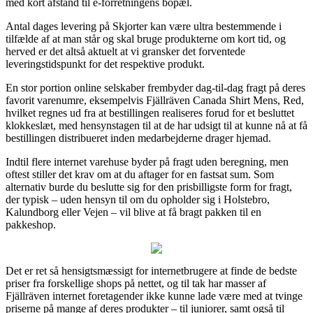
med kort afstand til e-forretningens bopæl.
Antal dages levering på Skjorter kan være ultra bestemmende i
tilfælde af at man står og skal bruge produkterne om kort tid, og
herved er det altså aktuelt at vi gransker det forventede
leveringstidspunkt for det respektive produkt.
En stor portion online selskaber frembyder dag-til-dag fragt på deres
favorit varenumre, eksempelvis Fjällräven Canada Shirt Mens, Red,
hvilket regnes ud fra at bestillingen realiseres forud for et besluttet
klokkeslæt, med hensynstagen til at de har udsigt til at kunne nå at få
bestillingen distribueret inden medarbejderne drager hjemad.
Indtil flere internet varehuse byder på fragt uden beregning, men
oftest stiller det krav om at du aftager for en fastsat sum. Som
alternativ burde du beslutte sig for den prisbilligste form for fragt,
der typisk – uden hensyn til om du opholder sig i Holstebro,
Kalundborg eller Vejen – vil blive at få bragt pakken til en
pakkeshop.
Det er ret så hensigtsmæssigt for internetbrugere at finde de bedste
priser fra forskellige shops på nettet, og til tak har masser af
Fjällräven internet foretagender ikke kunne lade være med at tvinge
priserne på mange af deres produkter – til juniorer, samt også til