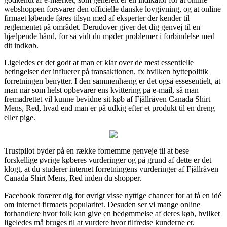
webshoppen forsvarer den officielle danske lovgivning, og at online
firmaet løbende føres tilsyn med af eksperter der kender til
reglementet på området. Derudover giver det dig genvej til en
hjælpende hånd, for så vidt du møder problemer i forbindelse med
dit indkøb.
Ligeledes er det godt at man er klar over de mest essentielle
betingelser der influerer på transaktionen, fx hvilken byttepolitik
forretningen benytter. I den sammenhæng er det også essesentielt, at
man når som helst opbevarer ens kvittering på e-mail, så man
fremadrettet vil kunne bevidne sit køb af Fjällräven Canada Shirt
Mens, Red, hvad end man er på udkig efter et produkt til en dreng
eller pige.
Trustpilot byder på en række fornemme genveje til at bese
forskellige øvrige køberes vurderinger og på grund af dette er det
klogt, at du studerer internet forretningens vurderinger af Fjällräven
Canada Shirt Mens, Red inden du shopper.
Facebook forærer dig for øvrigt visse nyttige chancer for at få en idé
om internet firmaets popularitet. Desuden ser vi mange online
forhandlere hvor folk kan give en bedømmelse af deres køb, hvilket
ligeledes må bruges til at vurdere hvor tilfredse kunderne er.