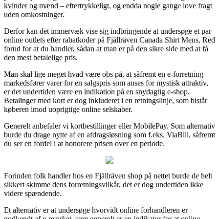
kvinder og mænd – eftertrykkeligt, og endda nogle gange love fragt
uden omkostninger.
Derfor kan det immervæk vise sig indbringende at undersøge et par
online outlets efter rabatkoder på Fjällräven Canada Shirt Mens, Red
forud for at du handler, sådan at man er på den sikre side med at få
den mest betalelige pris.
Man skal lige meget hvad være obs på, at såfremt en e-forretning
markedsfører varer for en salgspris som anses for mystisk attraktiv,
er det undertiden være en indikation på en snydagtig e-shop.
Betalinger med kort er dog inkluderet i en retningslinje, som bistår
køberen imod uoprigtige online selskaber.
Generelt anbefaler vi kortbestillinger eller MobilePay. Som alternativ
burde du drage nytte af en afdragsløsning som f.eks. ViaBill, såfremt
du ser en fordel i at honorere prisen over en periode.
Forinden folk handler hos en Fjällräven shop på nettet burde de helt
sikkert skimme dens forretningsvilkår, det er dog undertiden ikke
videre spændende.
Et alternativ er at undersøge hvorvidt online forhandleren er
godkendt af e-mærket, som generelt er en indikator for at online