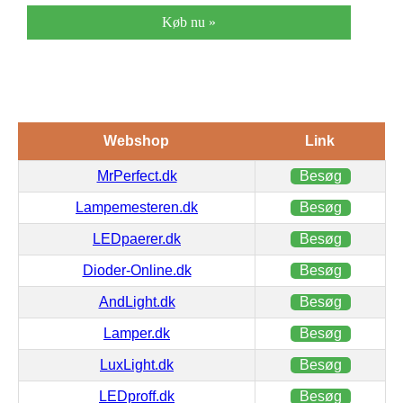
Køb nu »
Webshop
Link
MrPerfect.dk
Besøg
Lampemesteren.dk
Besøg
LEDpaerer.dk
Besøg
Dioder-Online.dk
Besøg
AndLight.dk
Besøg
Lamper.dk
Besøg
LuxLight.dk
Besøg
LEDproff.dk
Besøg