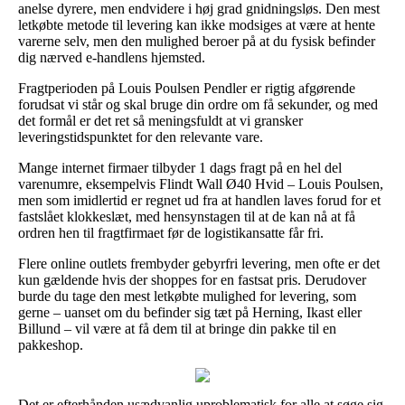
anelse dyrere, men endvidere i høj grad gnidningsløs. Den mest
letkøbte metode til levering kan ikke modsiges at være at hente
varerne selv, men den mulighed beroer på at du fysisk befinder
dig nærved e-handlens hjemsted.
Fragtperioden på Louis Poulsen Pendler er rigtig afgørende
forudsat vi står og skal bruge din ordre om få sekunder, og med
det formål er det ret så meningsfuldt at vi gransker
leveringstidspunktet for den relevante vare.
Mange internet firmaer tilbyder 1 dags fragt på en hel del
varenumre, eksempelvis Flindt Wall Ø40 Hvid – Louis Poulsen,
men som imidlertid er regnet ud fra at handlen laves forud for et
fastslået klokkeslæt, med hensynstagen til at de kan nå at få
ordren hen til fragtfirmaet før de logistikansatte får fri.
Flere online outlets frembyder gebyrfri levering, men ofte er det
kun gældende hvis der shoppes for en fastsat pris. Derudover
burde du tage den mest letkøbte mulighed for levering, som
gerne – uanset om du befinder sig tæt på Herning, Ikast eller
Billund – vil være at få dem til at bringe din pakke til en
pakkeshop.
Det er efterhånden usædvanlig uproblematisk for alle at søge sig