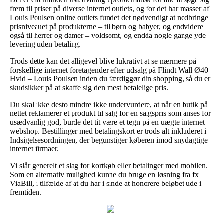
frem til priser på diverse internet outlets, og for det har masser af
Louis Poulsen online outlets fundet det nødvendigt at nedbringe
prisniveauet på produkterne – til børn og babyer, og endvidere
også til herrer og damer – voldsomt, og endda nogle gange yde
levering uden betaling.
Trods dette kan det alligevel blive lukrativt at se nærmere på
forskellige internet foretagender efter udsalg på Flindt Wall Ø40
Hvid – Louis Poulsen inden du færdiggør din shopping, så du er
skudsikker på at skaffe sig den mest betalelige pris.
Du skal ikke desto mindre ikke undervurdere, at når en butik på
nettet reklamerer et produkt til salg for en salgspris som anses for
usædvanlig god, burde det tit være et tegn på en uægte internet
webshop. Bestillinger med betalingskort er trods alt inkluderet i
Indsigelsesordningen, der begunstiger køberen imod snydagtige
internet firmaer.
Vi slår generelt et slag for kortkøb eller betalinger med mobilen.
Som en alternativ mulighed kunne du bruge en løsning fra fx
ViaBill, i tilfælde af at du har i sinde at honorere beløbet ude i
fremtiden.