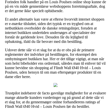
Forinden folk handler på en Louis Poulsen online shop kunne de
på en vis måde gennemlæse webshoppens forretningsaftale, dog
er det gerne ikke specielt ophidsende.
Et andet alternativ kan være at efterse hvorvidt internet shoppen
er e-mærke tilsluttet, siden det typisk er en tryghed om at
netbutikken overholder de danske retningslinjer, foruden at
internet butikken undertiden undersøges af specialister der
forstår de gældende love. Desuden får du lejlighed til
opbakning, ifald du får besvær med din bestilling.
Udover dette slår vi et slag for at du er obs på de primære
reglementer der indvirker på bestillingen, for eksempel den
ombytningsret butikken har. Her er det tillige vigtigt, at man når
som helst bibeholder ens ordremail, således man til enhver tid vil
kunne bevidne sin shopping af Flindt Wall Ø40 Hvid – Louis
Poulsen, uden hensyn til om man efterspørger produkter til en
dame eller herre.
Trustpilot indebærer de facto gavnlige muligheder for at evaluere
mange aktuelle kunders vurderinger og på grund af dette slår vi
et slag for, at du gennemsøger online forhandlerens ratings af
Flindt Wall Ø40 Hvid – Louis Poulsen før du bestiller.