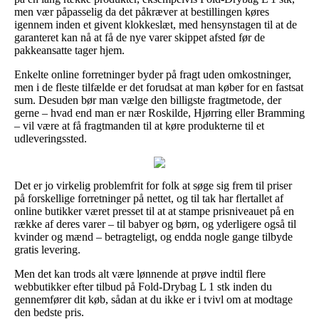
men vær påpasselig da det påkræver at bestillingen køres
igennem inden et givent klokkeslæt, med hensynstagen til at de
garanteret kan nå at få de nye varer skippet afsted før de
pakkeansatte tager hjem.
Enkelte online forretninger byder på fragt uden omkostninger,
men i de fleste tilfælde er det forudsat at man køber for en fastsat
sum. Desuden bør man vælge den billigste fragtmetode, der
gerne – hvad end man er nær Roskilde, Hjørring eller Bramming
– vil være at få fragtmanden til at køre produkterne til et
udleveringssted.
Det er jo virkelig problemfrit for folk at søge sig frem til priser
på forskellige forretninger på nettet, og til tak har flertallet af
online butikker været presset til at at stampe prisniveauet på en
række af deres varer – til babyer og børn, og yderligere også til
kvinder og mænd – betragteligt, og endda nogle gange tilbyde
gratis levering.
Men det kan trods alt være lønnende at prøve indtil flere
webbutikker efter tilbud på Fold-Drybag L 1 stk inden du
gennemfører dit køb, sådan at du ikke er i tvivl om at modtage
den bedste pris.