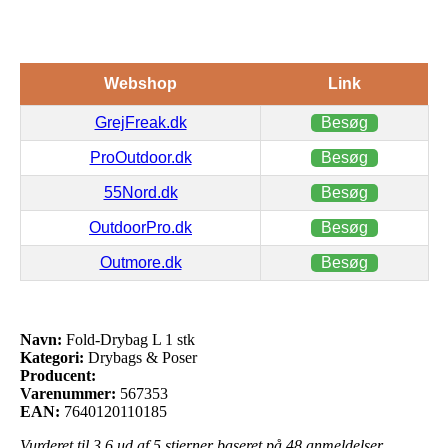
Webshop
Link
GrejFreak.dk
Besøg
ProOutdoor.dk
Besøg
55Nord.dk
Besøg
OutdoorPro.dk
Besøg
Outmore.dk
Besøg
Navn:
Fold-Drybag L 1 stk
Kategori:
Drybags & Poser
Producent:
Varenummer:
567353
EAN:
7640120110185
Vurderet til
3.6
ud af 5 stjerner baseret på
48
anmeldelser