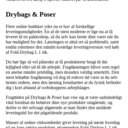
Drybags & Poser
Flere online butikker yder nu et hav af forskellige
leveringsmuligheder. En af de mest moderne er lige nu at få
leveret til en pakkeshop, så du selv kan hente dine varer når du
har mulighed for det. Løsningen er altså ret så problemfri, samt
endda ydermere den mindst kostelige leveringsversion ved køb
af Fold-Drybag L 1 stk.
Du bør lige så vel påtænke at få produkterne bragt til din
lejlighed eller ud til dit arbejde. Fragtløsningen bliver som regel
en anelse mindre prisbillig, men desuden vældig smertefri. Den
mest letkøbte fragtløsning vil dog til enhver tid være at du selv
henter ordren, men den løsning forudsætter at du fysisk befinder
dig i kort afstand af webshoppens arbejdslager.
Fragttiden på Drybags & Poser kan vise sig at være ualmindeligt
vital forudsat du behøver dine nye produkter omgående, og
derfor er det selvsagt afgørende at man finder den anslåede
leveringstid for det pågældende produkt.
Masser af online virksomheder giver levering på næste hverdag
på en lang række produkter, eksempelvis Fold-Drybag L 1 stk,