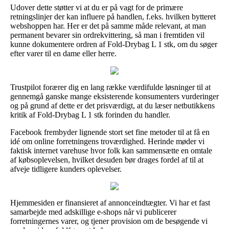
Udover dette støtter vi at du er på vagt for de primære
retningslinjer der kan influere på handlen, f.eks. hvilken bytteret
webshoppen har. Her er det på samme måde relevant, at man
permanent bevarer sin ordrekvittering, så man i fremtiden vil
kunne dokumentere ordren af Fold-Drybag L 1 stk, om du søger
efter varer til en dame eller herre.
Trustpilot forærer dig en lang række værdifulde løsninger til at
gennemgå ganske mange eksisterende konsumenters vurderinger
og på grund af dette er det prisværdigt, at du læser netbutikkens
kritik af Fold-Drybag L 1 stk forinden du handler.
Facebook frembyder lignende stort set fine metoder til at få en
idé om online forretningens troværdighed. Herinde møder vi
faktisk internet varehuse hvor folk kan sammensætte en omtale
af købsoplevelsen, hvilket desuden bør drages fordel af til at
afveje tidligere kunders oplevelser.
Hjemmesiden er finansieret af annonceindtægter. Vi har et fast
samarbejde med adskillige e-shops når vi publicerer
forretningernes varer, og tjener provision om de besøgende vi