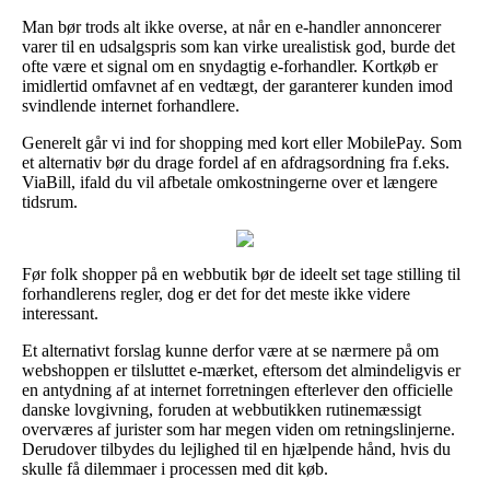
Man bør trods alt ikke overse, at når en e-handler annoncerer
varer til en udsalgspris som kan virke urealistisk god, burde det
ofte være et signal om en snydagtig e-forhandler. Kortkøb er
imidlertid omfavnet af en vedtægt, der garanterer kunden imod
svindlende internet forhandlere.
Generelt går vi ind for shopping med kort eller MobilePay. Som
et alternativ bør du drage fordel af en afdragsordning fra f.eks.
ViaBill, ifald du vil afbetale omkostningerne over et længere
tidsrum.
Før folk shopper på en webbutik bør de ideelt set tage stilling til
forhandlerens regler, dog er det for det meste ikke videre
interessant.
Et alternativt forslag kunne derfor være at se nærmere på om
webshoppen er tilsluttet e-mærket, eftersom det almindeligvis er
en antydning af at internet forretningen efterlever den officielle
danske lovgivning, foruden at webbutikken rutinemæssigt
overværes af jurister som har megen viden om retningslinjerne.
Derudover tilbydes du lejlighed til en hjælpende hånd, hvis du
skulle få dilemmaer i processen med dit køb.