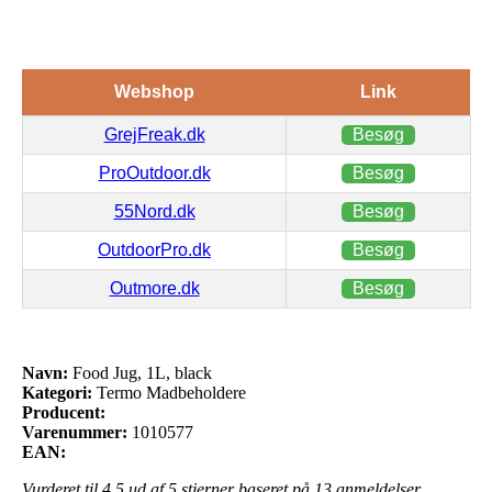
Webshop
Link
GrejFreak.dk
Besøg
ProOutdoor.dk
Besøg
55Nord.dk
Besøg
OutdoorPro.dk
Besøg
Outmore.dk
Besøg
Navn:
Food Jug, 1L, black
Kategori:
Termo Madbeholdere
Producent:
Varenummer:
1010577
EAN:
Vurderet til
4.5
ud af 5 stjerner baseret på
13
anmeldelser