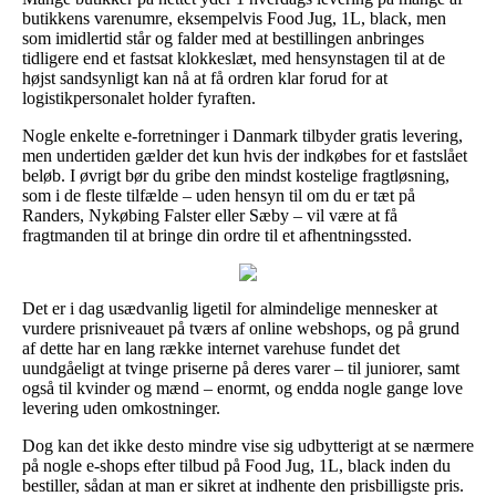
butikkens varenumre, eksempelvis Food Jug, 1L, black, men
som imidlertid står og falder med at bestillingen anbringes
tidligere end et fastsat klokkeslæt, med hensynstagen til at de
højst sandsynligt kan nå at få ordren klar forud for at
logistikpersonalet holder fyraften.
Nogle enkelte e-forretninger i Danmark tilbyder gratis levering,
men undertiden gælder det kun hvis der indkøbes for et fastslået
beløb. I øvrigt bør du gribe den mindst kostelige fragtløsning,
som i de fleste tilfælde – uden hensyn til om du er tæt på
Randers, Nykøbing Falster eller Sæby – vil være at få
fragtmanden til at bringe din ordre til et afhentningssted.
Det er i dag usædvanlig ligetil for almindelige mennesker at
vurdere prisniveauet på tværs af online webshops, og på grund
af dette har en lang række internet varehuse fundet det
uundgåeligt at tvinge priserne på deres varer – til juniorer, samt
også til kvinder og mænd – enormt, og endda nogle gange love
levering uden omkostninger.
Dog kan det ikke desto mindre vise sig udbytterigt at se nærmere
på nogle e-shops efter tilbud på Food Jug, 1L, black inden du
bestiller, sådan at man er sikret at indhente den prisbilligste pris.