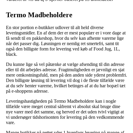
Termo Madbeholdere
En stor portion e-butikker udlover til alt held diverse
leveringsmidler. En af dem der er mest populær er i vore dage at
få sendt til en pakkeshop, hvor du selv kan afhente varerne lige
når det passer dig. Løsningen er nemlig ret smertefri, samt tit
også den billigste form for levering ved køb af Food Jug, 1L,
black.
Du kunne lige så vel påtænke at vælge afsending til din adresse
eller til dit arbejdes adresse. Fragtmuligheden er jævnligt en sjat
mere omkostningsfuld, men på den anden side yderst problemfri.
Den billigste løsning til levering vil dog i de fleste tilfælde være
at du selv henter varerne, hvilket betinges af at du har bopæl tæt
på e-shoppens adresse.
Leveringshastigheden på Termo Madbeholdere kan i nogle
tilfælde være meget central såfremt vi absolut skal bruge dine
nye varer med det samme, og herved er det uden tvivl vigtigt at
vi undersøger tidshorisonten for levering på den vedkommende
vare.
Mange butikker på nettet yder 1 hverdags levering på mange af