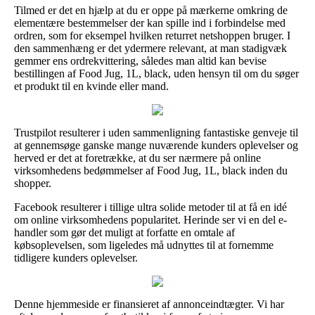
Tilmed er det en hjælp at du er oppe på mærkerne omkring de
elementære bestemmelser der kan spille ind i forbindelse med
ordren, som for eksempel hvilken returret netshoppen bruger. I
den sammenhæng er det ydermere relevant, at man stadigvæk
gemmer ens ordrekvittering, således man altid kan bevise
bestillingen af Food Jug, 1L, black, uden hensyn til om du søger
et produkt til en kvinde eller mand.
Trustpilot resulterer i uden sammenligning fantastiske genveje til
at gennemsøge ganske mange nuværende kunders oplevelser og
herved er det at foretrække, at du ser nærmere på online
virksomhedens bedømmelser af Food Jug, 1L, black inden du
shopper.
Facebook resulterer i tillige ultra solide metoder til at få en idé
om online virksomhedens popularitet. Herinde ser vi en del e-
handler som gør det muligt at forfatte en omtale af
købsoplevelsen, som ligeledes må udnyttes til at fornemme
tidligere kunders oplevelser.
Denne hjemmeside er finansieret af annonceindtægter. Vi har