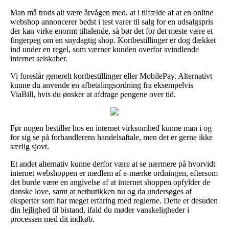
Man må trods alt være årvågen med, at i tilfælde af at en online
webshop annoncerer bedst i test varer til salg for en udsalgspris
der kan virke enormt tiltalende, så bør det for det meste være et
fingerpeg om en snydagtig shop. Kortbestillinger er dog dækket
ind under en regel, som værner kunden overfor svindlende
internet selskaber.
Vi foreslår generelt kortbestillinger eller MobilePay. Alternativt
kunne du anvende en afbetalingsordning fra eksempelvis
ViaBill, hvis du ønsker at afdrage pengene over tid.
Før nogen bestiller hos en internet virksomhed kunne man i og
for sig se på forhandlerens handelsaftale, men det er gerne ikke
særlig sjovt.
Et andet alternativ kunne derfor være at se nærmere på hvorvidt
internet webshoppen er medlem af e-mærke ordningen, eftersom
det burde være en angivelse af at internet shoppen opfylder de
danske love, samt at netbutikken nu og da undersøges af
eksperter som har meget erfaring med reglerne. Dette er desuden
din lejlighed til bistand, ifald du møder vanskeligheder i
processen med dit indkøb.