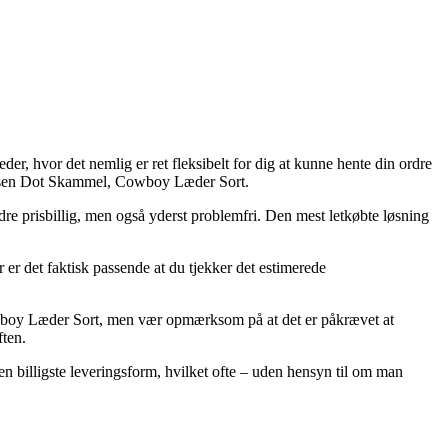
er, hvor det nemlig er ret fleksibelt for dig at kunne hente din ordre
 Hansen Dot Skammel, Cowboy Læder Sort.
re prisbillig, men også yderst problemfri. Den mest letkøbte løsning
 er det faktisk passende at du tjekker det estimerede
owboy Læder Sort, men vær opmærksom på at det er påkrævet at
ften.
n billigste leveringsform, hvilket ofte – uden hensyn til om man