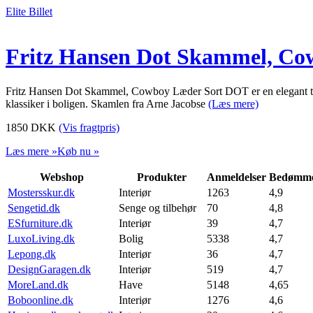
Elite Billet
Fritz Hansen Dot Skammel, Co
Fritz Hansen Dot Skammel, Cowboy Læder Sort DOT er en elegant tabu
klassiker i boligen. Skamlen fra Arne Jacobse
(Læs mere)
1850
DKK
(Vis fragtpris)
Læs mere »
Køb nu »
Webshop
Produkter
Anmeldelser
Bedømme
Mostersskur.dk
Interiør
1263
4,9
Sengetid.dk
Senge og tilbehør
70
4,8
ESfurniture.dk
Interiør
39
4,7
LuxoLiving.dk
Bolig
5338
4,7
Lepong.dk
Interiør
36
4,7
DesignGaragen.dk
Interiør
519
4,7
MoreLand.dk
Have
5148
4,65
Boboonline.dk
Interiør
1276
4,6