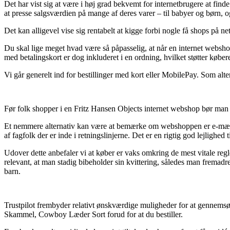
Det har vist sig at være i høj grad bekvemt for internetbrugere at find
at presse salgsværdien på mange af deres varer – til babyer og børn, 
Det kan alligevel vise sig rentabelt at kigge forbi nogle få shops på 
Du skal lige meget hvad være så påpasselig, at når en internet webshop
med betalingskort er dog inkluderet i en ordning, hvilket støtter købe
Vi går generelt ind for bestillinger med kort eller MobilePay. Som alte
Før folk shopper i en Fritz Hansen Objects internet webshop bør man 
Et nemmere alternativ kan være at bemærke om webshoppen er e-mærke t
af fagfolk der er inde i retningslinjerne. Det er en rigtig god lejlig
Udover dette anbefaler vi at køber er vaks omkring de mest vitale regle
relevant, at man stadig bibeholder sin kvittering, således man fremad
barn.
Trustpilot frembyder relativt ønskværdige muligheder for at gennemsø
Skammel, Cowboy Læder Sort forud for at du bestiller.