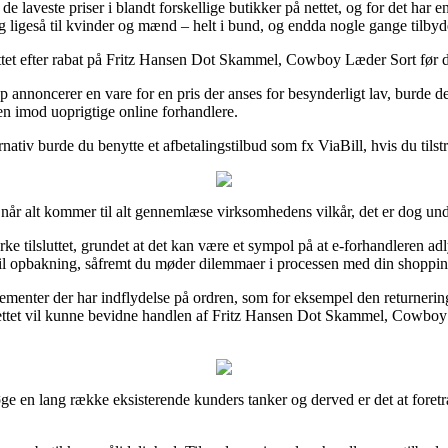
e de laveste priser i blandt forskellige butikker på nettet, og for det h
og ligeså til kvinder og mænd – helt i bund, og endda nogle gange tilby
nettet efter rabat på Fritz Hansen Dot Skammel, Cowboy Læder Sort før du
 annoncerer en vare for en pris der anses for besynderligt lav, burde de
ren imod uoprigtige online forhandlere.
rnativ burde du benytte et afbetalingstilbud som fx ViaBill, hvis du til
når alt kommer til alt gennemlæse virksomhedens vilkår, det er dog un
ilsluttet, grundet at det kan være et sympol på at e-forhandleren adly
hed til opbakning, såfremt du møder dilemmaer i processen med din shoppin
menter der har indflydelse på ordren, som for eksempel den returneringsr
rettet vil kunne bevidne handlen af Fritz Hansen Dot Skammel, Cowboy L
ge en lang række eksisterende kunders tanker og derved er det at foret