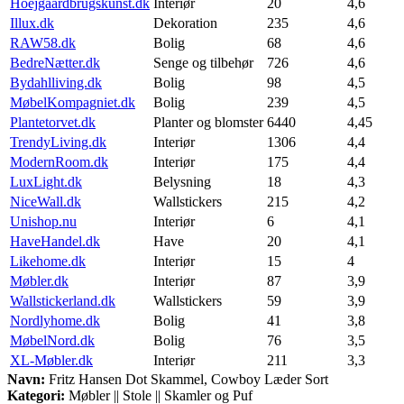
Hoejgaardbrugskunst.dk
Interiør
20
4,6
Illux.dk
Dekoration
235
4,6
RAW58.dk
Bolig
68
4,6
BedreNætter.dk
Senge og tilbehør
726
4,6
Bydahlliving.dk
Bolig
98
4,5
MøbelKompagniet.dk
Bolig
239
4,5
Plantetorvet.dk
Planter og blomster
6440
4,45
TrendyLiving.dk
Interiør
1306
4,4
ModernRoom.dk
Interiør
175
4,4
LuxLight.dk
Belysning
18
4,3
NiceWall.dk
Wallstickers
215
4,2
Unishop.nu
Interiør
6
4,1
HaveHandel.dk
Have
20
4,1
Likehome.dk
Interiør
15
4
Møbler.dk
Interiør
87
3,9
Wallstickerland.dk
Wallstickers
59
3,9
Nordlyhome.dk
Bolig
41
3,8
MøbelNord.dk
Bolig
76
3,5
XL-Møbler.dk
Interiør
211
3,3
Navn:
Fritz Hansen Dot Skammel, Cowboy Læder Sort
Kategori:
Møbler || Stole || Skamler og Puf