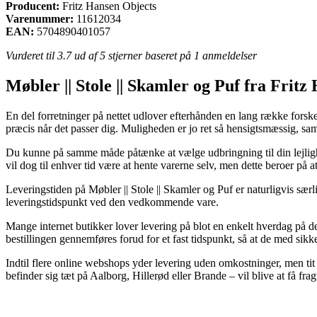
Producent:
Fritz Hansen Objects
Varenummer:
11612034
EAN:
5704890401057
Vurderet til
3.7
ud af 5 stjerner baseret på
1
anmeldelser
Møbler || Stole || Skamler og Puf fra Frit
En del forretninger på nettet udlover efterhånden en lang række forskel
præcis når det passer dig. Muligheden er jo ret så hensigtsmæssig, 
Du kunne på samme måde påtænke at vælge udbringning til din lejlighed
vil dog til enhver tid være at hente varerne selv, men dette beroer på a
Leveringstiden på Møbler || Stole || Skamler og Puf er naturligvis særl
leveringstidspunkt ved den vedkommende vare.
Mange internet butikker lover levering på blot en enkelt hverdag 
bestillingen gennemføres forud for et fast tidspunkt, så at de med sikk
Indtil flere online webshops yder levering uden omkostninger, men tit
befinder sig tæt på Aalborg, Hillerød eller Brande – vil blive at få frag