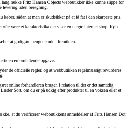
ar en lang række Fritz Hansen Objects webbutikker ikke kunne slippe for
de levering uden beregning.
 køber, sådan at man er skudsikker på at få fat i den skarpeste pris.
t ofte være et karakteristika der viser en uægte internet shop. Køb
stræber at godtgøre pengene ude i fremtiden.
dertiden en omfattende opgave.
der de officielle regler, og at webbutikken regelmæssigt revurderes
g.
et online forhandleren bruger. I relation til det er det samtidig
æder Sort, om du er på udkig efter produkter til en voksen eller et
række, at du verificerer webbutikkens anmeldelser af Fritz Hansen Dot