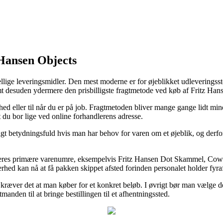
z Hansen Objects
lige leveringsmidler. Den mest moderne er for øjeblikket udleveringssted
samt desuden ydermere den prisbilligste fragtmetode ved køb af Fritz
 eller til når du er på job. Fragtmetoden bliver mange gange lidt mind
t du bor lige ved online forhandlerens adresse.
igt betydningsfuld hvis man har behov for varen om et øjeblik, og derfor
på deres primære varenumre, eksempelvis Fritz Hansen Dot Skammel, C
erhed kan nå at få pakken skippet afsted forinden personalet holder fyra
 kræver det at man køber for et konkret beløb. I øvrigt bør man vælge de
tmanden til at bringe bestillingen til et afhentningssted.