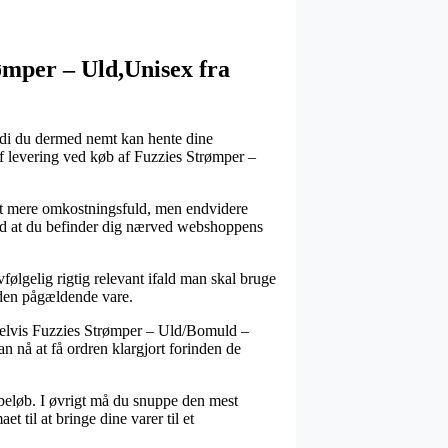
ømper – Uld,Unisex fra
ordi du dermed nemt kan hente dine
 af levering ved køb af Fuzzies Strømper –
 sjat mere omkostningsfuld, men endvidere
 med at du befinder dig nærved webshoppens
ølgelig rigtig relevant ifald man skal bruge
 den pågældende vare.
pelvis Fuzzies Strømper – Uld/Bomuld –
an nå at få ordren klargjort forinden de
 beløb. I øvrigt må du snuppe den mest
t til at bringe dine varer til et