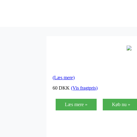
(Læs mere)
60
DKK
(Vis fragtpris)
Læs mere »
Køb nu »