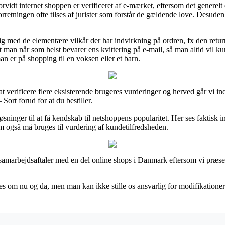
vidt internet shoppen er verificeret af e-mærket, eftersom det generelt 
forretningen ofte tilses af jurister som forstår de gældende love. Desude
lig med de elementære vilkår der har indvirkning på ordren, fx den return
 man når som helst bevarer ens kvittering på e-mail, så man altid vil k
 er på shopping til en voksen eller et barn.
l at verificere flere eksisterende brugeres vurderinger og herved går vi i
ort forud for at du bestiller.
sninger til at få kendskab til netshoppens popularitet. Her ses faktisk i
m også må bruges til vurdering af kundetilfredsheden.
samarbejdsaftaler med en del online shops i Danmark eftersom vi præse
 om nu og da, men man kan ikke stille os ansvarlig for modifikationer 