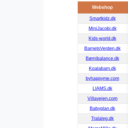
Webshop
Smartkidz.dk
MiniJacobi.dk
Kids-world.dk
BarnetsVerden.dk
Børnibalance.dk
Koalabarn.dk
byhappyme.com
LIAMS.dk
Villavejen.com
Babyplan.dk
Tralaleg.dk