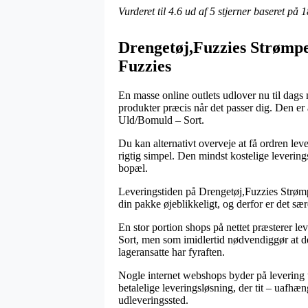
Vurderet til
4.6
ud af 5 stjerner baseret på
1
Drengetøj,Fuzzies Strømpe
Fuzzies
En masse online outlets udlover nu til dags
produkter præcis når det passer dig. Den er 
Uld/Bomuld – Sort.
Du kan alternativt overveje at få ordren lev
rigtig simpel. Den mindst kostelige leverin
bopæl.
Leveringstiden på Drengetøj,Fuzzies Strømpe
din pakke øjeblikkeligt, og derfor er det s
En stor portion shops på nettet præsterer
Sort, men som imidlertid nødvendiggør at der
lageransatte har fyraften.
Nogle internet webshops byder på levering u
betalelige leveringsløsning, der tit – uafhæng
udleveringssted.