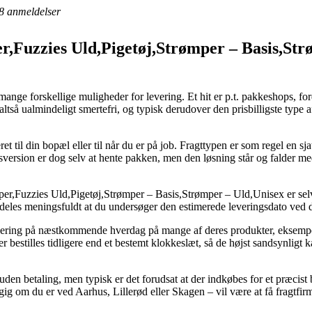
8
anmeldelser
r,Fuzzies Uld,Pigetøj,Strømper – Basis,Str
 mange forskellige muligheder for levering. Et hit er p.t. pakkeshops, f
altså ualmindeligt smertefri, og typisk derudover den prisbilligste type
eret til din bopæl eller til når du er på job. Fragttypen er som regel en
gsversion er dog selv at hente pakken, men den løsning står og falder
r,Fuzzies Uld,Pigetøj,Strømper – Basis,Strømper – Uld,Unisex er selvf
ærdeles meningsfuldt at du undersøger den estimerede leveringsdato ved
 levering på næstkommende hverdag på mange af deres produkter, eksem
 bestilles tidligere end et bestemt klokkeslæt, så de højst sandsynligt k
den betaling, men typisk er det forudsat at der indkøbes for et præcist
ig om du er ved Aarhus, Lillerød eller Skagen – vil være at få fragtfirmae