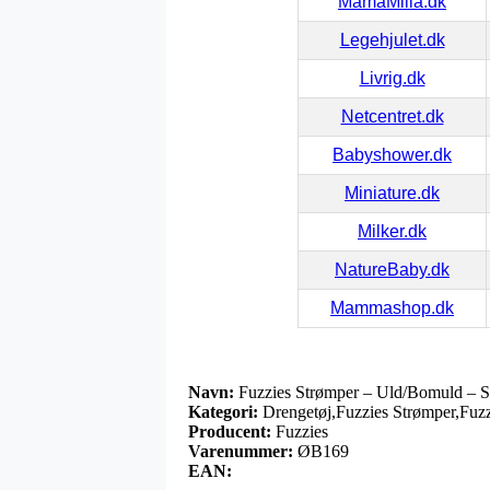
MamaMilla.dk
Legehjulet.dk
Livrig.dk
Netcentret.dk
Babyshower.dk
Miniature.dk
Milker.dk
NatureBaby.dk
Mammashop.dk
Navn:
Fuzzies Strømper – Uld/Bomuld – S
Kategori:
Drengetøj,Fuzzies Strømper,Fuzz
Producent:
Fuzzies
Varenummer:
ØB169
EAN: