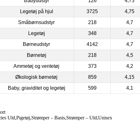
Babyudstyr
126
4,75
Legetøj på hjul
3725
4,75
Småbørnsudstyr
218
4,7
Legetøj
348
4,7
Børneudstyr
4142
4,7
Børnetøj
218
4,5
Ammetøj og ventetøj
373
4,2
Økologisk børnetøj
859
4,15
Baby, graviditet og legetøj
599
4,1
ort
ies Uld,Pigetøj,Strømper – Basis,Strømper – Uld,Unisex