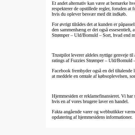
Et andet alternativ kan være at bemærke hvor
respekterer de opstillede regler, foruden at 
hvis du oplever besvær med dit indkøb.
For øvrigt tilrådes det at kunden er påpasse
den sammenhæng er det også essesentielt, at
Strømper – Uld/Bomuld – Sort, hvad end man
Trustpilot leverer aldeles nyttige genveje ti
ratings af Fuzzies Strømper – Uld/Bomuld – S
Facebook frembyder også en del tiltalende lø
at meddele en omtale af købsoplevelsen, so
Hjemmesiden er reklamefinansieret. Vi har 
hvis en af vores brugere laver en handel.
Fakta angående varer og webbutikker værnes
opdatering af hjemmesidens informationer.