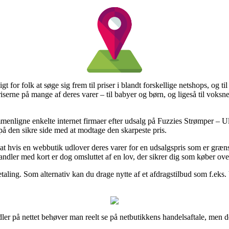
gt for folk at søge sig frem til priser i blandt forskellige netshops, og 
spriserne på mange af deres varer – til babyer og børn, og ligeså til vok
menligne enkelte internet firmaer efter udsalg på Fuzzies Strømper – U
 på den sikre side med at modtage den skarpeste pris.
t hvis en webbutik udlover deres varer for en udsalgspris som er græns
andler med kort er dog omsluttet af en lov, der sikrer dig som køber ov
taling. Som alternativ kan du drage nytte af et afdragstilbud som f.eks. 
er på nettet behøver man reelt se på netbutikkens handelsaftale, men det