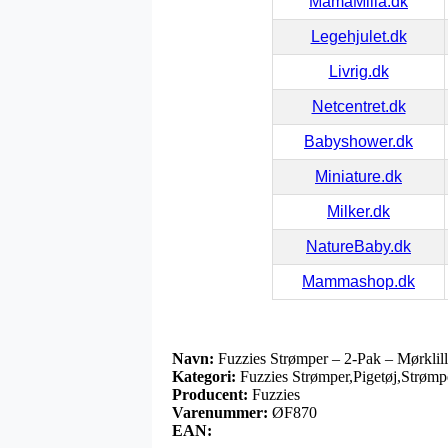
MamaMilla.dk
Legehjulet.dk
Livrig.dk
Netcentret.dk
Babyshower.dk
Miniature.dk
Milker.dk
NatureBaby.dk
Mammashop.dk
Navn:
Fuzzies Strømper – 2-Pak – Mørklil
Kategori:
Fuzzies Strømper,Pigetøj,Strømp
Producent:
Fuzzies
Varenummer:
ØF870
EAN: