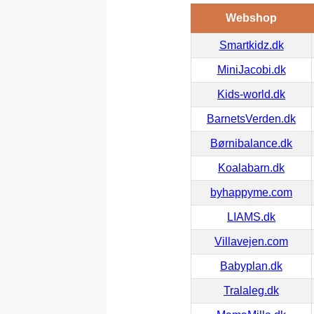
Webshop
Smartkidz.dk
MiniJacobi.dk
Kids-world.dk
BarnetsVerden.dk
Børnibalance.dk
Koalabarn.dk
byhappyme.com
LIAMS.dk
Villavejen.com
Babyplan.dk
Tralaleg.dk