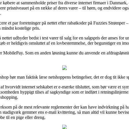
or købere at sammenholde priser fra diverse internet firmaer i Danmark,
re prisniveauet på en række af deres varer – til børn, og endvidere ogs
.
cere et par forretninger på nettet efter rabatkoder på Fuzzies Strømper 
 mindst kostelige pris.
nettet udbyder bedst i test varer til salg for en salgspris der anses for
øb er heldigvis omsluttet af en lovbestemmelse, der begunstiger en imo
eller MobilePay. Som en anden løsning kunne du anvende en afdragsløsning
hop bør man faktisk læse netshoppens betingelser, det er dog tit ikke s
 af hvorvidt internet selskabet er e-mærke tilsluttet, som bør være et s
rksomheden hyppigt tilses af sagkyndige som er indført i retningslinjerne
n shopping.
rksom på de mest relevante reglementer der kan have indvirkning på han
 man stadigvæk gemmer ens e-mail kvittering, så man altid vil kunne bevi
e til en pige eller dreng.