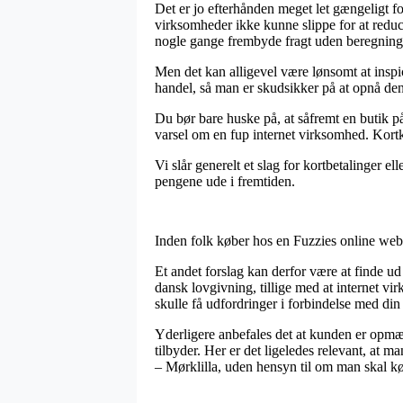
Det er jo efterhånden meget let gængeligt f
virksomheder ikke kunne slippe for at reduce
nogle gange frembyde fragt uden beregning
Men det kan alligevel være lønsomt at inspi
handel, så man er skudsikker på at opnå den
Du bør bare huske på, at såfremt en butik på 
varsel om en fup internet virksomhed. Kortk
Vi slår generelt et slag for kortbetalinger 
pengene ude i fremtiden.
Inden folk køber hos en Fuzzies online webs
Et andet forslag kan derfor være at finde ud
dansk lovgivning, tillige med at internet vi
skulle få udfordringer i forbindelse med di
Yderligere anbefales det at kunden er opmæ
tilbyder. Her er det ligeledes relevant, at
– Mørklilla, uden hensyn til om man skal køb