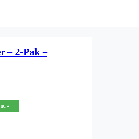
r – 2-Pak –
nu »