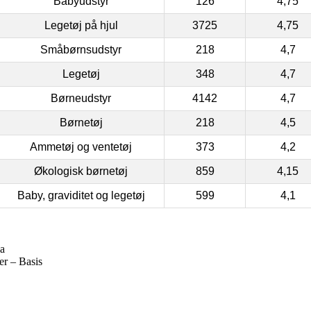
Babyudstyr
126
4,75
Legetøj på hjul
3725
4,75
Småbørnsudstyr
218
4,7
Legetøj
348
4,7
Børneudstyr
4142
4,7
Børnetøj
218
4,5
Ammetøj og ventetøj
373
4,2
Økologisk børnetøj
859
4,15
Baby, graviditet og legetøj
599
4,1
la
er – Basis