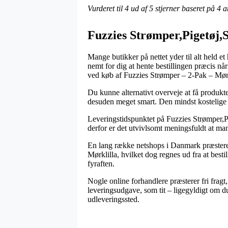
Vurderet til
4
ud af 5 stjerner baseret på
4
a
Fuzzies Strømper,Pigetøj,S
Mange butikker på nettet yder til alt held et 
nemt for dig at hente bestillingen præcis n
ved køb af Fuzzies Strømper – 2-Pak – Mørk
Du kunne alternativt overveje at få produkter
desuden meget smart. Den mindst kostelige 
Leveringstidspunktet på Fuzzies Strømper,Pig
derfor er det utvivlsomt meningsfuldt at ma
En lang række netshops i Danmark præster
Mørklilla, hvilket dog regnes ud fra at best
fyraften.
Nogle online forhandlere præsterer fri fra
leveringsudgave, som tit – ligegyldigt om du 
udleveringssted.