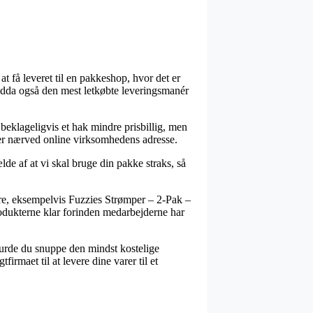
 at få leveret til en pakkeshop, hvor det er
endda også den mest letkøbte leveringsmanér
r beklageligvis et hak mindre prisbillig, men
 er nærved online virksomhedens adresse.
de af at vi skal bruge din pakke straks, så
e, eksempelvis Fuzzies Strømper – 2-Pak –
 produkterne klar forinden medarbejderne har
burde du snuppe den mindst kostelige
irmaet til at levere dine varer til et