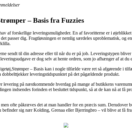
nmeldelser
trømper – Basis fra Fuzzies
hav af forskellige leveringsmuligheder. En af favoritterne er i øjeblikket
år det passer dig. Fragtløsningen er nemlig særdeles uproblematisk, og 
lilla.
ne sendt til din adresse eller til når du er på job. Leveringstypen blive
leveringsudgave er dog selv at hente ordren, som jo afhænger af at du
etøj,Strømper – Basis kan i nogle tilfælde være ret så afgørende i tilfæl
n dobbelttjekker leveringstidspunktet på det pågældende produkt.
er levering på næstkommende hverdag på mange af butikkens varenumr
illingen indsendes forinden et besluttet tidspunkt, så at de kan nå at få
gt, men ofte påkræves det at man handler for en præcis sum. Derudover 
befinder sig nær Kolding, Grenaa eller Bjerringbro – vil blive at få fragtf