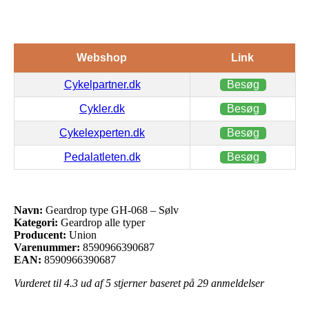
Webshop
Link
Cykelpartner.dk
Besøg
Cykler.dk
Besøg
Cykelexperten.dk
Besøg
Pedalatleten.dk
Besøg
Navn:
Geardrop type GH-068 – Sølv
Kategori:
Geardrop alle typer
Producent:
Union
Varenummer:
8590966390687
EAN:
8590966390687
Vurderet til
4.3
ud af 5 stjerner baseret på
29
anmeldelser