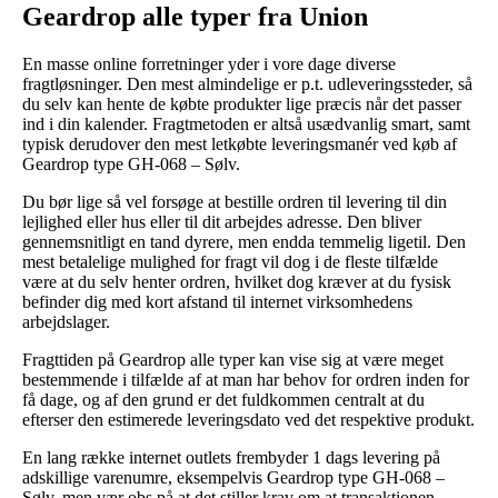
Geardrop alle typer fra Union
En masse online forretninger yder i vore dage diverse
fragtløsninger. Den mest almindelige er p.t. udleveringssteder, så
du selv kan hente de købte produkter lige præcis når det passer
ind i din kalender. Fragtmetoden er altså usædvanlig smart, samt
typisk derudover den mest letkøbte leveringsmanér ved køb af
Geardrop type GH-068 – Sølv.
Du bør lige så vel forsøge at bestille ordren til levering til din
lejlighed eller hus eller til dit arbejdes adresse. Den bliver
gennemsnitligt en tand dyrere, men endda temmelig ligetil. Den
mest betalelige mulighed for fragt vil dog i de fleste tilfælde
være at du selv henter ordren, hvilket dog kræver at du fysisk
befinder dig med kort afstand til internet virksomhedens
arbejdslager.
Fragttiden på Geardrop alle typer kan vise sig at være meget
bestemmende i tilfælde af at man har behov for ordren inden for
få dage, og af den grund er det fuldkommen centralt at du
efterser den estimerede leveringsdato ved det respektive produkt.
En lang række internet outlets frembyder 1 dags levering på
adskillige varenumre, eksempelvis Geardrop type GH-068 –
Sølv, men vær obs på at det stiller krav om at transaktionen