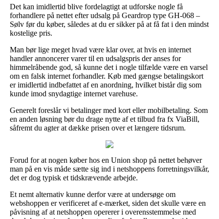
Det kan imidlertid blive fordelagtigt at udforske nogle få
forhandlere på nettet efter udsalg på Geardrop type GH-068 –
Sølv før du køber, således at du er sikker på at få fat i den mindst
kostelige pris.
Man bør lige meget hvad være klar over, at hvis en internet
handler annoncerer varer til en udsalgspris der anses for
himmelråbende god, så kunne det i nogle tilfælde være en varsel
om en falsk internet forhandler. Køb med gængse betalingskort
er imidlertid indbefattet af en anordning, hvilket bistår dig som
kunde imod snydagtige internet varehuse.
Generelt foreslår vi betalinger med kort eller mobilbetaling. Som
en anden løsning bør du drage nytte af et tilbud fra fx ViaBill,
såfremt du agter at dække prisen over et længere tidsrum.
Forud for at nogen køber hos en Union shop på nettet behøver
man på en vis måde sætte sig ind i netshoppens forretningsvilkår,
det er dog typisk et tidskrævende arbejde.
Et nemt alternativ kunne derfor være at undersøge om
webshoppen er verificeret af e-mærket, siden det skulle være en
påvisning af at netshoppen opererer i overensstemmelse med