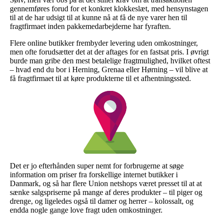
gennemføres forud for et konkret klokkeslæt, med hensynstagen
til at de har udsigt til at kunne nå at få de nye varer hen til
fragtfirmaet inden pakkemedarbejderne har fyraften.
Flere online butikker frembyder levering uden omkostninger,
men ofte forudsætter det at der aftages for en fastsat pris. I øvrigt
burde man gribe den mest betalelige fragtmulighed, hvilket oftest
– hvad end du bor i Herning, Grenaa eller Hørning – vil blive at
få fragtfirmaet til at køre produkterne til et afhentningssted.
Det er jo efterhånden super nemt for forbrugerne at søge
information om priser fra forskellige internet butikker i
Danmark, og så har flere Union netshops været presset til at at
sænke salgspriserne på mange af deres produkter – til piger og
drenge, og ligeledes også til damer og herrer – kolossalt, og
endda nogle gange love fragt uden omkostninger.