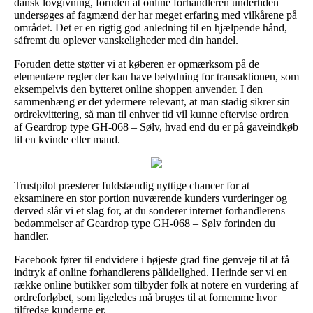
dansk lovgivning, foruden at online forhandleren undertiden
undersøges af fagmænd der har meget erfaring med vilkårene på
området. Det er en rigtig god anledning til en hjælpende hånd,
såfremt du oplever vanskeligheder med din handel.
Foruden dette støtter vi at køberen er opmærksom på de
elementære regler der kan have betydning for transaktionen, som
eksempelvis den bytteret online shoppen anvender. I den
sammenhæng er det ydermere relevant, at man stadig sikrer sin
ordrekvittering, så man til enhver tid vil kunne eftervise ordren
af Geardrop type GH-068 – Sølv, hvad end du er på gaveindkøb
til en kvinde eller mand.
Trustpilot præsterer fuldstændig nyttige chancer for at
eksaminere en stor portion nuværende kunders vurderinger og
derved slår vi et slag for, at du sonderer internet forhandlerens
bedømmelser af Geardrop type GH-068 – Sølv forinden du
handler.
Facebook fører til endvidere i højeste grad fine genveje til at få
indtryk af online forhandlerens pålidelighed. Herinde ser vi en
række online butikker som tilbyder folk at notere en vurdering af
ordreforløbet, som ligeledes må bruges til at fornemme hvor
tilfredse kunderne er.