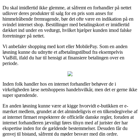
Du skal imidlertid ikke glemme, at såfremt en forhandler på nettet
udlover deres produkter til salg for en pris som anses for
himmelråbende fremragende, bør det ofte være en indikation på en
svindel internet shop. Bestillinger med betalingskort er imidlertid
dækket ind under en vedtægt, hvilket hjælper kunden imod falske
forretninger på nettet.
Vi anbefaler shopping med kort eller MobilePay. Som en anden
løsning kunne du udnytte et afbetalingstilbud fra eksempelvis
ViaBill, ifald du har til hensigt at finansiere betalingen over en
periode.
Inden folk handler hos en internet forhandler behøver de i
virkeligheden læse netshoppens handelsvilkår, men det er gerne ikke
super spændende.
En anden løsning kunne være at kigge hvorvidt e-butikken er e-
mærket medlem, grundet at det almindeligvis er en tilkendegivelse af
at internet firmaet respekterer de officielle danske regler, foruden at
internet forhandleren jævnligt føres tilsyn med af jurister der har
ekspertise inden for de gældende bestemmelser. Desuden får du
genvej til bistand, såfremt du møder besvær med din ordre.