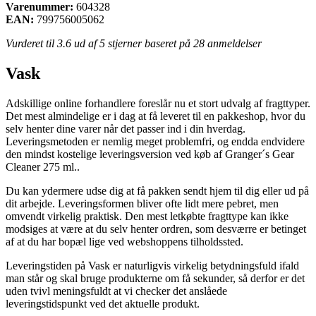
Varenummer:
604328
EAN:
799756005062
Vurderet til
3.6
ud af 5 stjerner baseret på
28
anmeldelser
Vask
Adskillige online forhandlere foreslår nu et stort udvalg af fragttyper.
Det mest almindelige er i dag at få leveret til en pakkeshop, hvor du
selv henter dine varer når det passer ind i din hverdag.
Leveringsmetoden er nemlig meget problemfri, og endda endvidere
den mindst kostelige leveringsversion ved køb af Granger´s Gear
Cleaner 275 ml..
Du kan ydermere udse dig at få pakken sendt hjem til dig eller ud på
dit arbejde. Leveringsformen bliver ofte lidt mere pebret, men
omvendt virkelig praktisk. Den mest letkøbte fragttype kan ikke
modsiges at være at du selv henter ordren, som desværre er betinget
af at du har bopæl lige ved webshoppens tilholdssted.
Leveringstiden på Vask er naturligvis virkelig betydningsfuld ifald
man står og skal bruge produkterne om få sekunder, så derfor er det
uden tvivl meningsfuldt at vi checker det anslåede
leveringstidspunkt ved det aktuelle produkt.