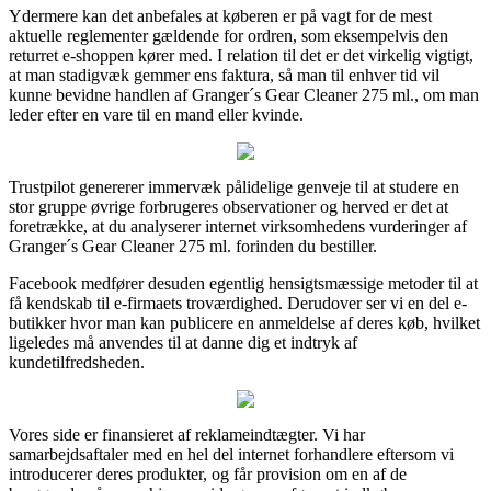
Ydermere kan det anbefales at køberen er på vagt for de mest
aktuelle reglementer gældende for ordren, som eksempelvis den
returret e-shoppen kører med. I relation til det er det virkelig vigtigt,
at man stadigvæk gemmer ens faktura, så man til enhver tid vil
kunne bevidne handlen af Granger´s Gear Cleaner 275 ml., om man
leder efter en vare til en mand eller kvinde.
Trustpilot genererer immervæk pålidelige genveje til at studere en
stor gruppe øvrige forbrugeres observationer og herved er det at
foretrække, at du analyserer internet virksomhedens vurderinger af
Granger´s Gear Cleaner 275 ml. forinden du bestiller.
Facebook medfører desuden egentlig hensigtsmæssige metoder til at
få kendskab til e-firmaets troværdighed. Derudover ser vi en del e-
butikker hvor man kan publicere en anmeldelse af deres køb, hvilket
ligeledes må anvendes til at danne dig et indtryk af
kundetilfredsheden.
Vores side er finansieret af reklameindtægter. Vi har
samarbejdsaftaler med en hel del internet forhandlere eftersom vi
introducerer deres produkter, og får provision om en af de