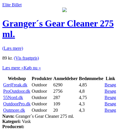
Elite Billet
Granger´s Gear Cleaner 275
ml.
(Læs mere)
89
kr.
(Vis fragtpris)
Læs mere »
Køb nu »
Webshop
Produkter
Anmeldelser
Bedømmelse
Link
GrejFreak.dk
Outdoor
6290
4,85
Besøg
ProOutdoor.dk
Outdoor
2756
4,8
Besøg
55Nord.dk
Outdoor
287
4,75
Besøg
OutdoorPro.dk
Outdoor
109
4,3
Besøg
Outmore.dk
Outdoor
20
4,3
Besøg
Navn:
Granger´s Gear Cleaner 275 ml.
Kategori:
Vask
Producent: