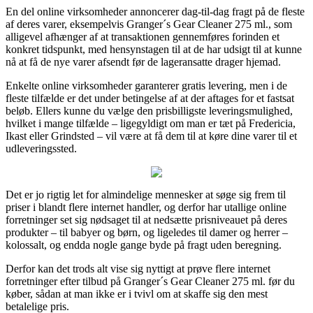
En del online virksomheder annoncerer dag-til-dag fragt på de fleste
af deres varer, eksempelvis Granger´s Gear Cleaner 275 ml., som
alligevel afhænger af at transaktionen gennemføres forinden et
konkret tidspunkt, med hensynstagen til at de har udsigt til at kunne
nå at få de nye varer afsendt før de lageransatte drager hjemad.
Enkelte online virksomheder garanterer gratis levering, men i de
fleste tilfælde er det under betingelse af at der aftages for et fastsat
beløb. Ellers kunne du vælge den prisbilligste leveringsmulighed,
hvilket i mange tilfælde – ligegyldigt om man er tæt på Fredericia,
Ikast eller Grindsted – vil være at få dem til at køre dine varer til et
udleveringssted.
Det er jo rigtig let for almindelige mennesker at søge sig frem til
priser i blandt flere internet handler, og derfor har utallige online
forretninger set sig nødsaget til at nedsætte prisniveauet på deres
produkter – til babyer og børn, og ligeledes til damer og herrer –
kolossalt, og endda nogle gange byde på fragt uden beregning.
Derfor kan det trods alt vise sig nyttigt at prøve flere internet
forretninger efter tilbud på Granger´s Gear Cleaner 275 ml. før du
køber, sådan at man ikke er i tvivl om at skaffe sig den mest
betalelige pris.