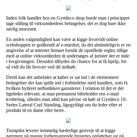
Inden folk handler hos en Gymleco shop burde man i princippet
tage stilling til virksomhedens betingelser, det er dog bare ikke
særlig morsomt.
En anden valgmulighed kan være at kigge hvorvidt online
webshoppen er godkendt af e-mærket, da det almindeligvis er en
angivelse af at internet firmaet forstår de opstillede regler, tillige
med at online virksomheden tit undersøges af jurister der er inde
i lovgivningen. Desuden tilbydes du chance for at få hjælp, for
så vidt du får besvær ved dit indkøb.
Dertil kan det anbefales at køber er sat ind i de elementære
betingelser der kan spille ind i forbindelse med handlen, som fx
hvilken bytteret netbutikken garanterer. I relation til det er det
ligeledes relevant, at man permanent bibeholder ens e-mail
kvittering, således man altid kan påvise sit køb af Gymleco 10-
Series Lateral Curl Standing, ligegyldigt om du leder efter et
produkt til en dame eller herre.
Trustpilot leverer temmelig hæderlige genveje til at kigge
nærmere på mange forhenværende brugeres opfattelser og på