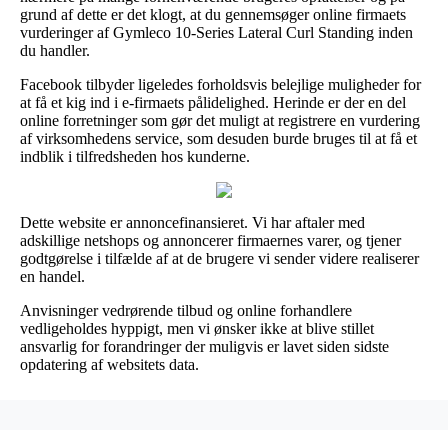
grund af dette er det klogt, at du gennemsøger online firmaets
vurderinger af Gymleco 10-Series Lateral Curl Standing inden
du handler.
Facebook tilbyder ligeledes forholdsvis belejlige muligheder for
at få et kig ind i e-firmaets pålidelighed. Herinde er der en del
online forretninger som gør det muligt at registrere en vurdering
af virksomhedens service, som desuden burde bruges til at få et
indblik i tilfredsheden hos kunderne.
Dette website er annoncefinansieret. Vi har aftaler med
adskillige netshops og annoncerer firmaernes varer, og tjener
godtgørelse i tilfælde af at de brugere vi sender videre realiserer
en handel.
Anvisninger vedrørende tilbud og online forhandlere
vedligeholdes hyppigt, men vi ønsker ikke at blive stillet
ansvarlig for forandringer der muligvis er lavet siden sidste
opdatering af websitets data.