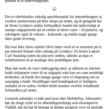
pakken til et udleveringssted.
Det er efterhånden virkelig uproblematisk for internetbrugere at
vurdere prisniveauet på flere shops på nettet, og til gengæld har
de fleste Gymleco online forhandlere fundet det nødvendigt at
stampe salgspriserne på en række af deres varer – til juniorer, og
yderligere også til voksne – kolossalt, og endda nogle gange
sikre gratis levering.
Det kan ikke desto mindre blive tiden værd at se nærmere på et
par internet firmaer efter udsalg på Gymleco 10-Series Lateral
Curl Standing inden du placerer ordren, således at man er
velinformeret til at modtage den prisbilligste pris.
Man bør trods alt være omhyggelig med, at såfremt en internet
butik reklamerer varer til en salgspris som kan ses som uendeligt
beskeden, så burde det mange gange være et fingerpeg om en
uoprigtig e-butik. Bestillinger med betalingskort er heldigvis
omfattet af en orden, hvilket bistår kunden overfor svindlende
forhandlere på nettet.
Generelt anbefaler vi køb med kort eller MobilePay. Alternativt
bør du drage nytte af en afbetalingsordning som eksempelvis
ViaBill, når du har til hensigt at dække pengene over en periode.