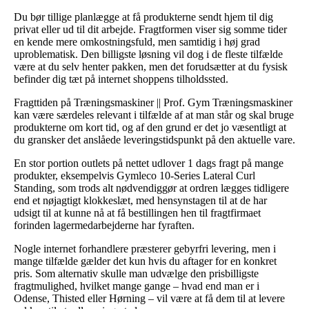
Du bør tillige planlægge at få produkterne sendt hjem til dig
privat eller ud til dit arbejde. Fragtformen viser sig somme tider
en kende mere omkostningsfuld, men samtidig i høj grad
uproblematisk. Den billigste løsning vil dog i de fleste tilfælde
være at du selv henter pakken, men det forudsætter at du fysisk
befinder dig tæt på internet shoppens tilholdssted.
Fragttiden på Træningsmaskiner || Prof. Gym Træningsmaskiner
kan være særdeles relevant i tilfælde af at man står og skal bruge
produkterne om kort tid, og af den grund er det jo væsentligt at
du gransker det anslåede leveringstidspunkt på den aktuelle vare.
En stor portion outlets på nettet udlover 1 dags fragt på mange
produkter, eksempelvis Gymleco 10-Series Lateral Curl
Standing, som trods alt nødvendiggør at ordren lægges tidligere
end et nøjagtigt klokkeslæt, med hensynstagen til at de har
udsigt til at kunne nå at få bestillingen hen til fragtfirmaet
forinden lagermedarbejderne har fyraften.
Nogle internet forhandlere præsterer gebyrfri levering, men i
mange tilfælde gælder det kun hvis du aftager for en konkret
pris. Som alternativ skulle man udvælge den prisbilligste
fragtmulighed, hvilket mange gange – hvad end man er i
Odense, Thisted eller Hørning – vil være at få dem til at levere