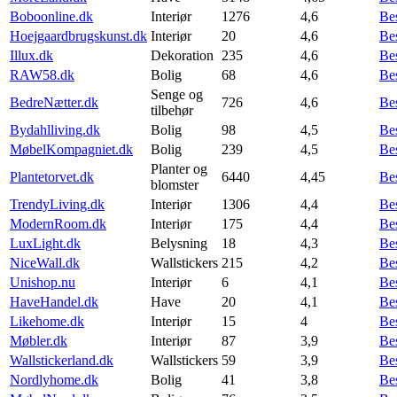
Boboonline.dk
Interiør
1276
4,6
Be
Hoejgaardbrugskunst.dk
Interiør
20
4,6
Be
Illux.dk
Dekoration
235
4,6
Be
RAW58.dk
Bolig
68
4,6
Be
Senge og
BedreNætter.dk
726
4,6
Be
tilbehør
Bydahlliving.dk
Bolig
98
4,5
Be
MøbelKompagniet.dk
Bolig
239
4,5
Be
Planter og
Plantetorvet.dk
6440
4,45
Be
blomster
TrendyLiving.dk
Interiør
1306
4,4
Be
ModernRoom.dk
Interiør
175
4,4
Be
LuxLight.dk
Belysning
18
4,3
Be
NiceWall.dk
Wallstickers
215
4,2
Be
Unishop.nu
Interiør
6
4,1
Be
HaveHandel.dk
Have
20
4,1
Be
Likehome.dk
Interiør
15
4
Be
Møbler.dk
Interiør
87
3,9
Be
Wallstickerland.dk
Wallstickers
59
3,9
Be
Nordlyhome.dk
Bolig
41
3,8
Be