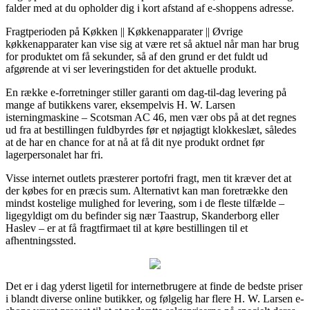
falder med at du opholder dig i kort afstand af e-shoppens adresse.
Fragtperioden på Køkken || Køkkenapparater || Øvrige
køkkenapparater kan vise sig at være ret så aktuel når man har brug
for produktet om få sekunder, så af den grund er det fuldt ud
afgørende at vi ser leveringstiden for det aktuelle produkt.
En række e-forretninger stiller garanti om dag-til-dag levering på
mange af butikkens varer, eksempelvis H. W. Larsen
isterningmaskine – Scotsman AC 46, men vær obs på at det regnes
ud fra at bestillingen fuldbyrdes før et nøjagtigt klokkeslæt, således
at de har en chance for at nå at få dit nye produkt ordnet før
lagerpersonalet har fri.
Visse internet outlets præsterer portofri fragt, men tit kræver det at
der købes for en præcis sum. Alternativt kan man foretrække den
mindst kostelige mulighed for levering, som i de fleste tilfælde –
ligegyldigt om du befinder sig nær Taastrup, Skanderborg eller
Haslev – er at få fragtfirmaet til at køre bestillingen til et
afhentningssted.
Det er i dag yderst ligetil for internetbrugere at finde de bedste priser
i blandt diverse online butikker, og følgelig har flere H. W. Larsen e-