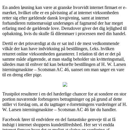
En anden løsning kan være at granske hvorvidt internet firmaet er e-
mærket, hvilket ofte er en påvisning af at internet virksomheden
retter sig efter gældende dansk lovgivning, samt at internet
forhandleren rutinemæssigt undersøges af fagmænd der har meget
erfaring med de gældende love. Derudover giver det dig lejlighed til
opbakning, hvis du skulle få dilemmaer i processen med din handel.
Dertil er det prisværdigt at du er sat ind i de mest vedkommende
vilkår der kan have indvirkning på bestillingen, f.eks. hvilken
returret online virksomheden garanterer. I relation til det er det på
samme måde afgørende, at man stadig beholder sin kvitteringsmail,
således man til enhver tid kan bekræfte bestillingen af H. W. Larsen
isterningmaskine – Scotsman AC 46, uanset om man søger en vare
til en dreng eller pige.
Trustpilot resulterer i en del hæderlige chancer for at sondere en stor
portion nuværende forbrugeres betragtninger og på grund af dette
stiller vi forslag om, at du iagttager e-forretningens vurderinger af H.
W. Larsen isterningmaskine – Scotsman AC 46 før du handler.
Facebook fører til endvidere en del fantastiske genveje til at få
indsigt i internet shoppens kundetilfredshed. Her ser vi endda
internet firmaer hvor det er muligt at skrive en vurdering af