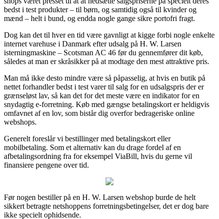
shops været presset til at at nedsætte salgspriserne på specielt deres
bedst i test produkter – til børn, og samtidig også til kvinder og
mænd – helt i bund, og endda nogle gange sikre portofri fragt.
Dog kan det til hver en tid være gavnligt at kigge forbi nogle enkelte
internet varehuse i Danmark efter udsalg på H. W. Larsen
isterningmaskine – Scotsman AC 46 før du gennemfører dit køb,
således at man er skråsikker på at modtage den mest attraktive pris.
Man må ikke desto mindre være så påpasselig, at hvis en butik på
nettet forhandler bedst i test varer til salg for en udsalgspris der er
grænseløst lav, så kan det for det meste være en indikator for en
snydagtig e-forretning. Køb med gængse betalingskort er heldigvis
omfavnet af en lov, som bistår dig overfor bedrageriske online
webshops.
Generelt foreslår vi bestillinger med betalingskort eller
mobilbetaling. Som et alternativ kan du drage fordel af en
afbetalingsordning fra for eksempel ViaBill, hvis du gerne vil
finansiere pengene over tid.
Før nogen bestiller på en H. W. Larsen webshop burde de helt
sikkert betragte netshoppens forretningsbetingelser, det er dog bare
ikke specielt ophidsende.