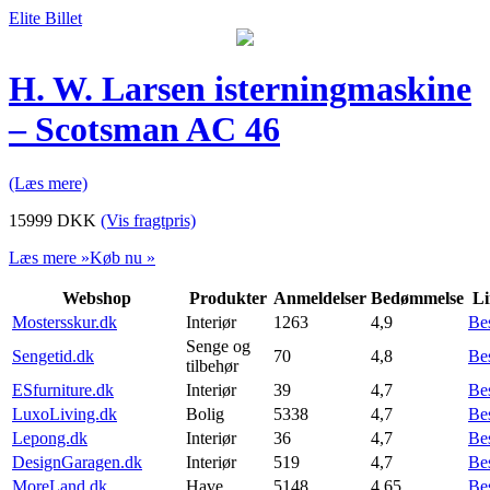
Elite Billet
H. W. Larsen isterningmaskine
– Scotsman AC 46
(Læs mere)
15999
DKK
(Vis fragtpris)
Læs mere »
Køb nu »
Webshop
Produkter
Anmeldelser
Bedømmelse
Li
Mostersskur.dk
Interiør
1263
4,9
Be
Senge og
Sengetid.dk
70
4,8
Be
tilbehør
ESfurniture.dk
Interiør
39
4,7
Be
LuxoLiving.dk
Bolig
5338
4,7
Be
Lepong.dk
Interiør
36
4,7
Be
DesignGaragen.dk
Interiør
519
4,7
Be
MoreLand.dk
Have
5148
4,65
Be