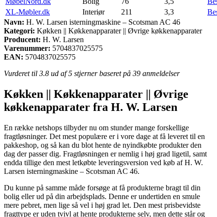
MøbelNord.dk
Bolig
76
3,5
Be
XL-Møbler.dk
Interiør
211
3,3
Be
Navn:
H. W. Larsen isterningmaskine – Scotsman AC 46
Kategori:
Køkken || Køkkenapparater || Øvrige køkkenapparater
Producent:
H. W. Larsen
Varenummer:
5704837025575
EAN:
5704837025575
Vurderet til
3.8
ud af 5 stjerner baseret på
39
anmeldelser
Køkken || Køkkenapparater || Øvrige
køkkenapparater fra H. W. Larsen
En række netshops tilbyder nu om stunder mange forskellige
fragtløsninger. Det mest populære er i vore dage at få leveret til en
pakkeshop, og så kan du blot hente de nyindkøbte produkter den
dag der passer dig. Fragtløsningen er nemlig i høj grad ligetil, samt
endda tillige den mest letkøbte leveringsversion ved køb af H. W.
Larsen isterningmaskine – Scotsman AC 46.
Du kunne på samme måde forsøge at få produkterne bragt til din
bolig eller ud på din arbejdsplads. Denne er undertiden en smule
mere pebret, men lige så vel i høj grad let. Den mest prisbevidste
fragttype er uden tvivl at hente produkterne selv, men dette står og