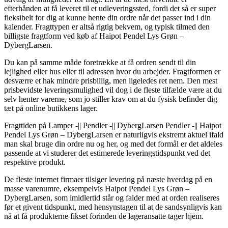
efterhånden at få leveret til et udleveringssted, fordi det så er super
fleksibelt for dig at kunne hente din ordre når det passer ind i din
kalender. Fragttypen er altså rigtig bekvem, og typisk tilmed den
billigste fragtform ved køb af Haipot Pendel Lys Grøn –
DybergLarsen.
Du kan på samme måde foretrække at få ordren sendt til din
lejlighed eller hus eller til adressen hvor du arbejder. Fragtformen er
desværre et hak mindre prisbillig, men ligeledes ret nem. Den mest
prisbevidste leveringsmulighed vil dog i de fleste tilfælde være at du
selv henter varerne, som jo stiller krav om at du fysisk befinder dig
tæt på online butikkens lager.
Fragttiden på Lamper -|| Pendler -|| DybergLarsen Pendler -|| Haipot
Pendel Lys Grøn – DybergLarsen er naturligvis ekstremt aktuel ifald
man skal bruge din ordre nu og her, og med det formål er det aldeles
passende at vi studerer det estimerede leveringstidspunkt ved det
respektive produkt.
De fleste internet firmaer tilsiger levering på næste hverdag på en
masse varenumre, eksempelvis Haipot Pendel Lys Grøn –
DybergLarsen, som imidlertid står og falder med at orden realiseres
før et givent tidspunkt, med hensynstagen til at de sandsynligvis kan
nå at få produkterne fikset forinden de lageransatte tager hjem.