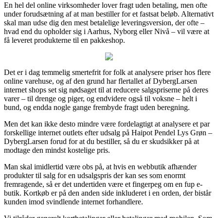
En hel del online virksomheder lover fragt uden betaling, men ofte
under forudsætning af at man bestiller for et fastsat beløb. Alternativt
skal man udse dig den mest betalelige leveringsversion, der ofte –
hvad end du opholder sig i Aarhus, Nyborg eller Nivå – vil være at
få leveret produkterne til en pakkeshop.
Det er i dag temmelig smertefrit for folk at analysere priser hos flere
online varehuse, og af den grund har flertallet af DybergLarsen
internet shops set sig nødsaget til at reducere salgspriserne på deres
varer – til drenge og piger, og endvidere også til voksne – helt i
bund, og endda nogle gange frembyde fragt uden beregning.
Men det kan ikke desto mindre være fordelagtigt at analysere et par
forskellige internet outlets efter udsalg på Haipot Pendel Lys Grøn –
DybergLarsen forud for at du bestiller, så du er skudsikker på at
modtage den mindst kostelige pris.
Man skal imidlertid være obs på, at hvis en webbutik afhænder
produkter til salg for en udsalgspris der kan ses som enormt
fremragende, så er det undertiden være et fingerpeg om en fup e-
butik. Kortkøb er på den anden side inkluderet i en orden, der bistår
kunden imod svindlende internet forhandlere.