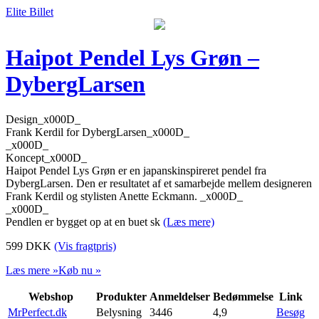
Elite Billet
Haipot Pendel Lys Grøn –
DybergLarsen
Design_x000D_
Frank Kerdil for DybergLarsen_x000D_
_x000D_
Koncept_x000D_
Haipot Pendel Lys Grøn er en japanskinspireret pendel fra
DybergLarsen. Den er resultatet af et samarbejde mellem designeren
Frank Kerdil og stylisten Anette Eckmann. _x000D_
_x000D_
Pendlen er bygget op at en buet sk
(Læs mere)
599
DKK
(Vis fragtpris)
Læs mere »
Køb nu »
Webshop
Produkter
Anmeldelser
Bedømmelse
Link
MrPerfect.dk
Belysning
3446
4,9
Besøg