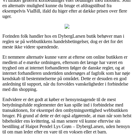
Vi tilråder generelt kortbetalinger eller betalinger med mobilen. Som
en alternativ mulighed kunne du bruge et afdragstilbud fra
eksempelvis ViaBill, ifald du higer efter at dække prisen over flere
uger.
Forinden folk handler hos en DybergLarsen butik behøver man i
reglen se på webbutikkens handelsbetingelser, dog er det for det
meste ikke videre spændende.
Et nemmere alternativ kunne være at efterse om online butikken er
medlem af e-mærke ordningen, eftersom det længe har været en
tryghed om at internet forhandleren følger de danske regler, og at
internet forhandleren undertiden undersøges af fagfolk som har nøje
kendskab til bestemmelserne på området. Dette er desuden en god
anledning til support, når du forvoldes vanskeligheder i forbindelse
med din shopping.
Endvidere er det godt at køber er hensynstagende til de mest
betydningsfulde reglementer der kan spille ind i forbindelse med
transaktionen, for eksempel den ombytningsrettighed webbutikken
bruger. På grund af dette er det også afgørende, at man når som helst
bibeholder ens kvittering, så man senere vil kunne eftervise sin
bestilling af Haipot Pendel Lys Grøn – DybergLarsen, uden hensyn
til om man leder efter en vare til en voksen eller et barn.