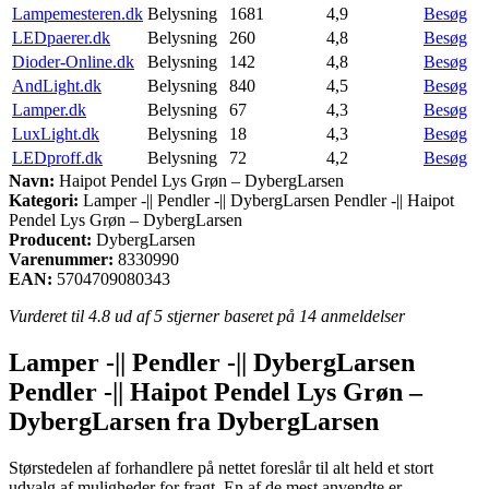
Lampemesteren.dk
Belysning
1681
4,9
Besøg
LEDpaerer.dk
Belysning
260
4,8
Besøg
Dioder-Online.dk
Belysning
142
4,8
Besøg
AndLight.dk
Belysning
840
4,5
Besøg
Lamper.dk
Belysning
67
4,3
Besøg
LuxLight.dk
Belysning
18
4,3
Besøg
LEDproff.dk
Belysning
72
4,2
Besøg
Navn:
Haipot Pendel Lys Grøn – DybergLarsen
Kategori:
Lamper -|| Pendler -|| DybergLarsen Pendler -|| Haipot
Pendel Lys Grøn – DybergLarsen
Producent:
DybergLarsen
Varenummer:
8330990
EAN:
5704709080343
Vurderet til
4.8
ud af 5 stjerner baseret på
14
anmeldelser
Lamper -|| Pendler -|| DybergLarsen
Pendler -|| Haipot Pendel Lys Grøn –
DybergLarsen fra DybergLarsen
Størstedelen af forhandlere på nettet foreslår til alt held et stort
udvalg af muligheder for fragt. En af de mest anvendte er