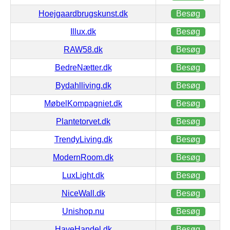
Hoejgaardbrugskunst.dk
Besøg
Illux.dk
Besøg
RAW58.dk
Besøg
BedreNætter.dk
Besøg
Bydahlliving.dk
Besøg
MøbelKompagniet.dk
Besøg
Plantetorvet.dk
Besøg
TrendyLiving.dk
Besøg
ModernRoom.dk
Besøg
LuxLight.dk
Besøg
NiceWall.dk
Besøg
Unishop.nu
Besøg
HaveHandel.dk
Besøg