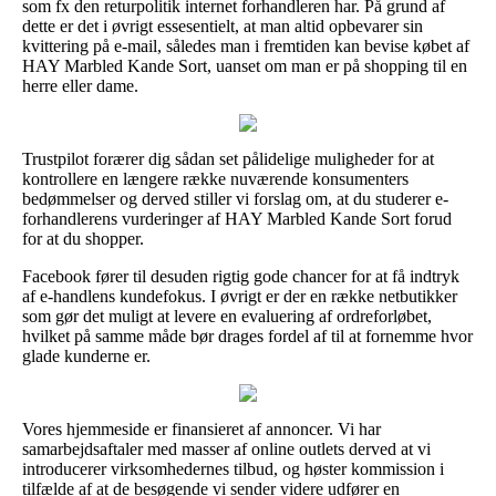
som fx den returpolitik internet forhandleren har. På grund af
dette er det i øvrigt essesentielt, at man altid opbevarer sin
kvittering på e-mail, således man i fremtiden kan bevise købet af
HAY Marbled Kande Sort, uanset om man er på shopping til en
herre eller dame.
Trustpilot forærer dig sådan set pålidelige muligheder for at
kontrollere en længere række nuværende konsumenters
bedømmelser og derved stiller vi forslag om, at du studerer e-
forhandlerens vurderinger af HAY Marbled Kande Sort forud
for at du shopper.
Facebook fører til desuden rigtig gode chancer for at få indtryk
af e-handlens kundefokus. I øvrigt er der en række netbutikker
som gør det muligt at levere en evaluering af ordreforløbet,
hvilket på samme måde bør drages fordel af til at fornemme hvor
glade kunderne er.
Vores hjemmeside er finansieret af annoncer. Vi har
samarbejdsaftaler med masser af online outlets derved at vi
introducerer virksomhedernes tilbud, og høster kommission i
tilfælde af at de besøgende vi sender videre udfører en