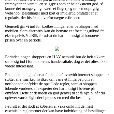
frembyder en vare til en salgspris som er helt ekstremt god, så
kunne det mange gange være et fingerpeg om en uoprigtig
webshop. Bestillinger med kort er imidlertid omfattet af et
regulativ, der bistår en overfor uægte e-firmaer.
Generelt går vi ind for kortbestillinger eller betalinger med
mobilen. Som alternativ kan du benytte et afbetalingstilbud fra
eksempelvis ViaBill, forudsat du har til hensigt at honorere
prisen over en periode.
Forinden nogen shopper i en HAY netbutik bør de helt sikkert
sætte sig ind i forhandlerens handelsaftale, dog er det oftest ikke
videre interessant.
En anden mulighed er at finde ud af hvorvidt internet shoppen er
støttet af e-mærket, hvilket kan være et fingerpeg om at
netshoppen opfylder de opstillede regler, samt at shoppen
løbende vurderes af eksperter der har indsigt i lovene på
området. Dette er desuden en god genvej til at få hjælp, når du
oplever vanskeligheder i processen med din bestilling.
I øvrigt er det godt at køberen er vaks omkring de mest
essentielle reglementer der kan have indvirkning på bestillingen,