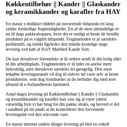
Køkkentilbehør || Kander || Glaskander
og keramikkander og karafler fra HAY
En masse e-butikker tildeler på nuværende tidspunkt en lang
række forskellige fragtmuligheder. En af de mest almindelige er
nu til dags pakkeshoppen, hvor det er muligt at hente de bestilte
produkter på et valgfrit tidspunkt. Fragtmetoden er jo særdeles
problemfri, og endda ligeledes den mindst kostelige slags
levering ved køb af HAY Marbled Kande Sort.
Du kan derudover foretrække at få ordren sendt til din bolig eller
til din arbejdsplads. Fragtmetoden er til tider en anelse mere
bekostelig, men derudover særdeles let gængelig. Den mest
letkøbte leveringsmanér vil dog til enhver tid være selv at hente
produkterne, som dog forudsætter at du befinder dig med kort
afstand til e-forhandlerens hjemsted.
Antal dages levering på Køkkentilbehør || Kander || Glaskander
og keramikkander og karafler kan vise sig at være yderst
væsentlig hvis vi har brug for din pakke straks, og herved er det
i sandhed på sin plads at du kontrollerer den forventede
leveringstid ved den relevante vare.
En masse internet outlets tilsiger levering på blot en enkelt