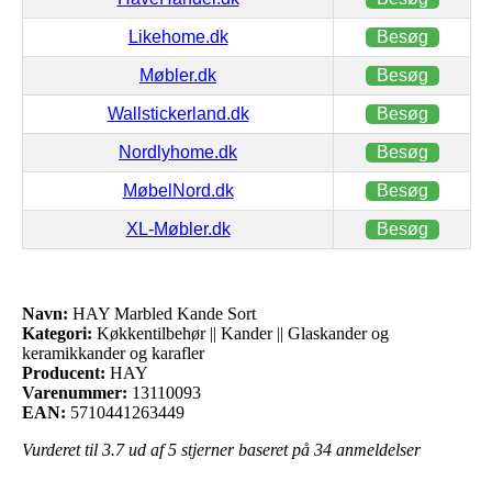
Likehome.dk
Besøg
Møbler.dk
Besøg
Wallstickerland.dk
Besøg
Nordlyhome.dk
Besøg
MøbelNord.dk
Besøg
XL-Møbler.dk
Besøg
Navn:
HAY Marbled Kande Sort
Kategori:
Køkkentilbehør || Kander || Glaskander og
keramikkander og karafler
Producent:
HAY
Varenummer:
13110093
EAN:
5710441263449
Vurderet til
3.7
ud af 5 stjerner baseret på
34
anmeldelser