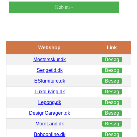
Køb nu »
Webshop
Link
Mostersskur.dk
Besøg
Sengetid.dk
Besøg
ESfurniture.dk
Besøg
LuxoLiving.dk
Besøg
Lepong.dk
Besøg
DesignGaragen.dk
Besøg
MoreLand.dk
Besøg
Boboonline.dk
Besøg