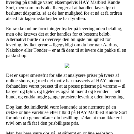
hverdag på utallige varer, eksempelvis HAY Marbled Kande
Sort, men som trods alt afhænger af at handlen laves før et
besluttet tidspunkt, så at de har mulighed for at nå at få ordren
afsted før lagermedarbejderne har fyraften.
En række online forretninger byder på levering uden betaling,
men ofte kræves det at der handles for et bestemt beløb.
Alternativt burde du overveje den billigste mulighed for
levering, hvilket gerne – ligegyldigt om du bor nær Aarhus,
Nakskov eller Tønder – er at få dem til at levere din pakke til en
pakkeshop.
Det er super smertefrit for alle at analysere priser på tværs af
online shops, og med det motiv har massevis af HAY internet
forhandlere været presset til at at presse priserne på varerne – til
babyer og børn, og ligeledes også til mænd og kvinder – helt i
bund, og endda nogle gange præstere levering uden beregning.
Dog kan det imidlertid være lønnende at se nærmere på en
række online varehuse efter tilbud på HAY Marbled Kande Sort
forinden du gennemfører din bestilling, sådan at man ikke er i
tvivl om at få fat i den prisbilligste pris.
Man bør bare være obs på, at såfremt en online webshop